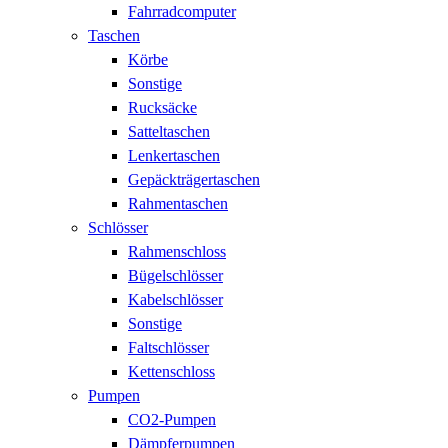
Fahrradcomputer
Taschen
Körbe
Sonstige
Rucksäcke
Satteltaschen
Lenkertaschen
Gepäckträgertaschen
Rahmentaschen
Schlösser
Rahmenschloss
Bügelschlösser
Kabelschlösser
Sonstige
Faltschlösser
Kettenschloss
Pumpen
CO2-Pumpen
Dämpferpumpen