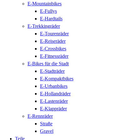
E-Mountainbikes
E-Fullys
E-Hardtails
E-Trekkingräder
E-Tourenräder
E-Reiseräder
E-Crossbikes
E-Fitnessräder
E-Bikes für die Stadt
E-Stadträder
E-Kompaktbikes
E-Urbanbikes
E-Hollandräder
E-Lastenräder
E-Klappräder
E-Rennräder
Straße
Gravel
Teile