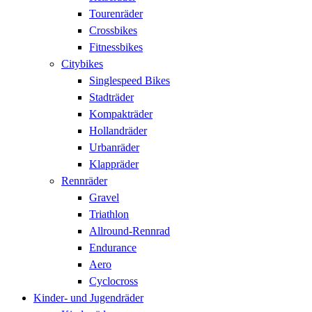
Tourenräder
Crossbikes
Fitnessbikes
Citybikes
Singlespeed Bikes
Stadträder
Kompakträder
Hollandräder
Urbanräder
Klappräder
Rennräder
Gravel
Triathlon
Allround-Rennrad
Endurance
Aero
Cyclocross
Kinder- und Jugendräder