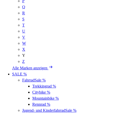
P
Q
R
S
T
U
V
W
X
Y
Z
Alle Marken anzeigen
SALE %
Fahrrad
Sale %
Trekkingrad
%
Citybike
%
Mountainbike
%
Rennrad
%
Jugend- und Kinderfahrrad
Sale %