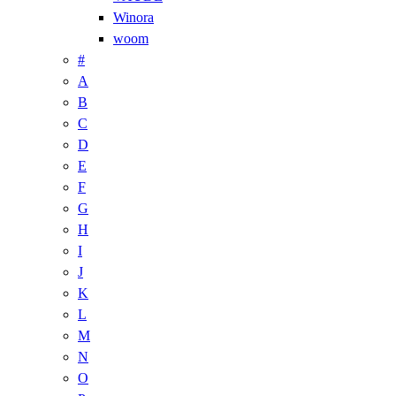
Winora
woom
#
A
B
C
D
E
F
G
H
I
J
K
L
M
N
O