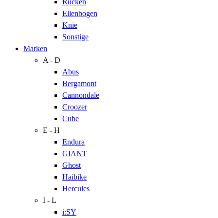
Rücken
Ellenbogen
Knie
Sonstige
Marken
A - D
Abus
Bergamont
Cannondale
Croozer
Cube
E - H
Endura
GIANT
Ghost
Haibike
Hercules
I - L
i:SY