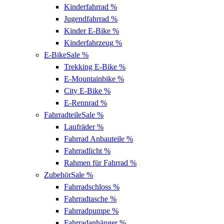
Kinderfahrrad
%
Jugendfahrrad
%
Kinder E-Bike
%
Kinderfahrzeug
%
E-Bike
Sale %
Trekking E-Bike
%
E-Mountainbike
%
City E-Bike
%
E-Rennrad
%
Fahrradteile
Sale %
Laufräder
%
Fahrrad Anbauteile
%
Fahrradlicht
%
Rahmen für Fahrrad
%
Zubehör
Sale %
Fahrradschloss
%
Fahrradtasche
%
Fahrradpumpe
%
Fahrradanhänger
%