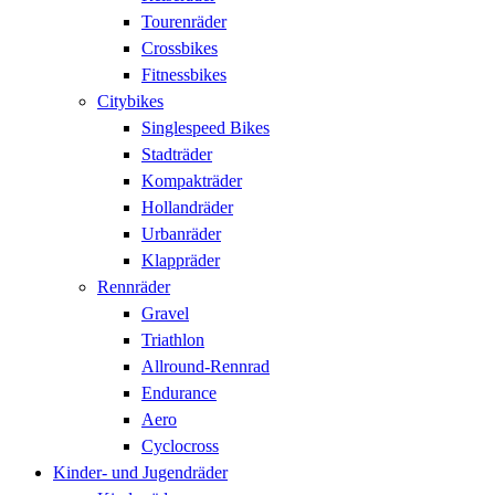
Tourenräder
Crossbikes
Fitnessbikes
Citybikes
Singlespeed Bikes
Stadträder
Kompakträder
Hollandräder
Urbanräder
Klappräder
Rennräder
Gravel
Triathlon
Allround-Rennrad
Endurance
Aero
Cyclocross
Kinder- und Jugendräder