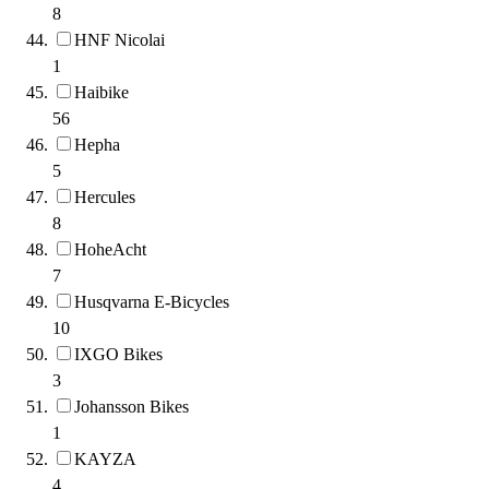
8
HNF Nicolai
1
Haibike
56
Hepha
5
Hercules
8
HoheAcht
7
Husqvarna E-Bicycles
10
IXGO Bikes
3
Johansson Bikes
1
KAYZA
4