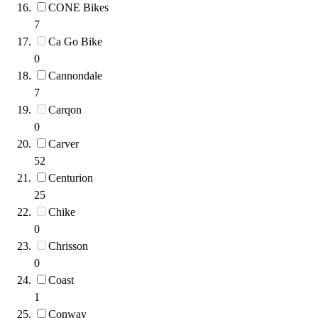
CONE Bikes
7
Ca Go Bike
0
Cannondale
7
Carqon
0
Carver
52
Centurion
25
Chike
0
Chrisson
0
Coast
1
Conway