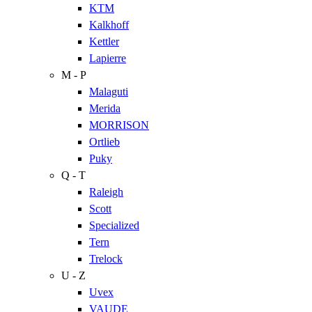
KTM
Kalkhoff
Kettler
Lapierre
M - P
Malaguti
Merida
MORRISON
Ortlieb
Puky
Q - T
Raleigh
Scott
Specialized
Tern
Trelock
U - Z
Uvex
VAUDE