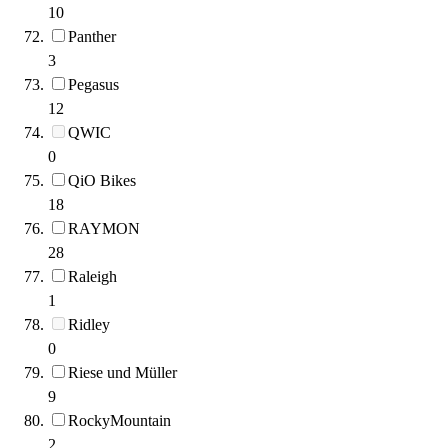
10
Panther
3
Pegasus
12
QWIC
0
QiO Bikes
18
RAYMON
28
Raleigh
1
Ridley
0
Riese und Müller
9
RockyMountain
2