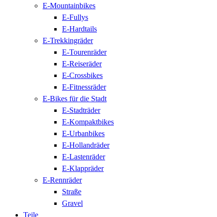
E-Mountainbikes
E-Fullys
E-Hardtails
E-Trekkingräder
E-Tourenräder
E-Reiseräder
E-Crossbikes
E-Fitnessräder
E-Bikes für die Stadt
E-Stadträder
E-Kompaktbikes
E-Urbanbikes
E-Hollandräder
E-Lastenräder
E-Klappräder
E-Rennräder
Straße
Gravel
Teile