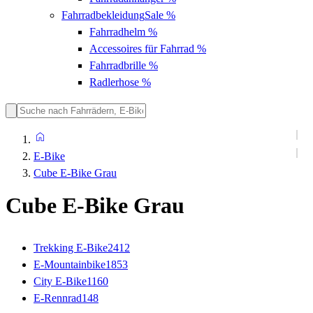
Fahrradbekleidung
Sale %
Fahrradhelm
%
Accessoires für Fahrrad
%
Fahrradbrille
%
Radlerhose
%
E-Bike
Cube E-Bike Grau
Cube E-Bike Grau
Trekking E-Bike
2412
E-Mountainbike
1853
City E-Bike
1160
E-Rennrad
148