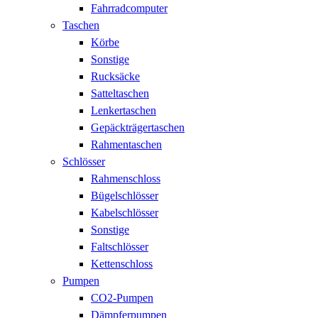
Fahrradcomputer
Taschen
Körbe
Sonstige
Rucksäcke
Satteltaschen
Lenkertaschen
Gepäckträgertaschen
Rahmentaschen
Schlösser
Rahmenschloss
Bügelschlösser
Kabelschlösser
Sonstige
Faltschlösser
Kettenschloss
Pumpen
CO2-Pumpen
Dämpferpumpen