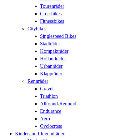
Tourenräder
Crossbikes
Fitnessbikes
Citybikes
Singlespeed Bikes
Stadträder
Kompakträder
Hollandräder
Urbanräder
Klappräder
Rennräder
Gravel
Triathlon
Allround-Rennrad
Endurance
Aero
Cyclocross
Kinder- und Jugendräder