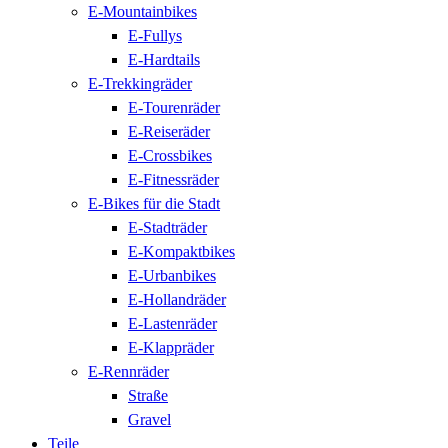
E-Mountainbikes
E-Fullys
E-Hardtails
E-Trekkingräder
E-Tourenräder
E-Reiseräder
E-Crossbikes
E-Fitnessräder
E-Bikes für die Stadt
E-Stadträder
E-Kompaktbikes
E-Urbanbikes
E-Hollandräder
E-Lastenräder
E-Klappräder
E-Rennräder
Straße
Gravel
Teile