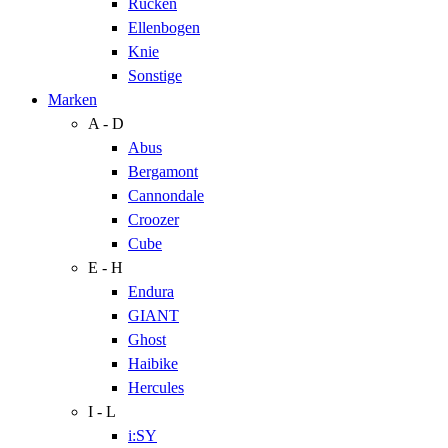
Rücken
Ellenbogen
Knie
Sonstige
Marken
A - D
Abus
Bergamont
Cannondale
Croozer
Cube
E - H
Endura
GIANT
Ghost
Haibike
Hercules
I - L
i:SY