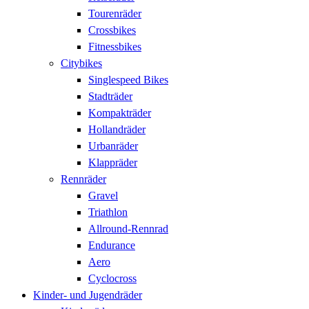
Tourenräder
Crossbikes
Fitnessbikes
Citybikes
Singlespeed Bikes
Stadträder
Kompakträder
Hollandräder
Urbanräder
Klappräder
Rennräder
Gravel
Triathlon
Allround-Rennrad
Endurance
Aero
Cyclocross
Kinder- und Jugendräder