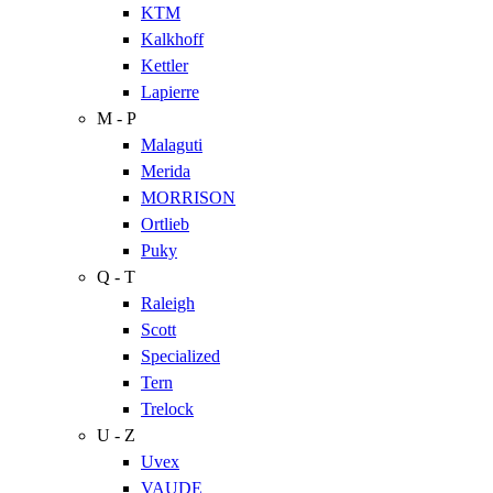
KTM
Kalkhoff
Kettler
Lapierre
M - P
Malaguti
Merida
MORRISON
Ortlieb
Puky
Q - T
Raleigh
Scott
Specialized
Tern
Trelock
U - Z
Uvex
VAUDE