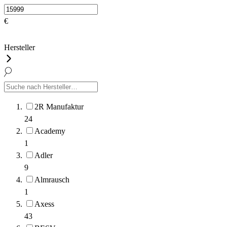
€
Hersteller
2R Manufaktur
24
Academy
1
Adler
9
Almrausch
1
Axess
43