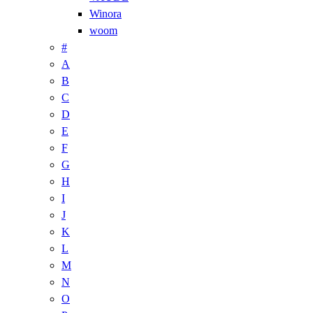
Winora
woom
#
A
B
C
D
E
F
G
H
I
J
K
L
M
N
O