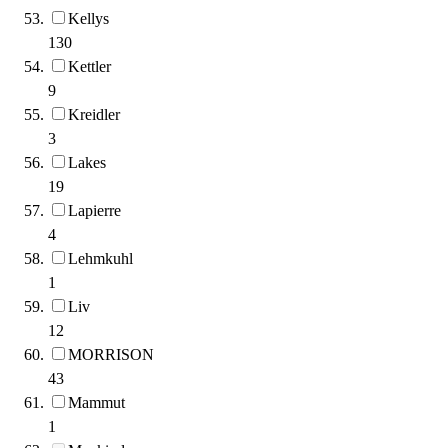
Kellys
130
Kettler
9
Kreidler
3
Lakes
19
Lapierre
4
Lehmkuhl
1
Liv
12
MORRISON
43
Mammut
1