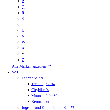
P
Q
R
S
T
U
V
W
X
Y
Z
Alle Marken anzeigen
SALE %
Fahrrad
Sale %
Trekkingrad
%
Citybike
%
Mountainbike
%
Rennrad
%
Jugend- und Kinderfahrrad
Sale %