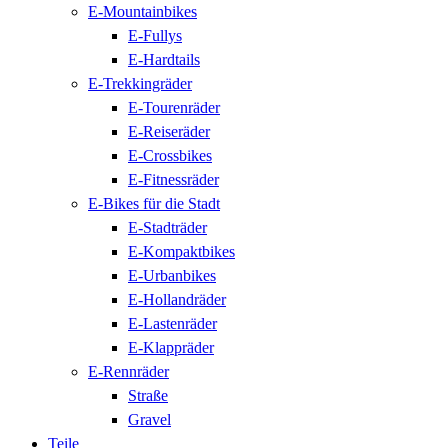
E-Mountainbikes
E-Fullys
E-Hardtails
E-Trekkingräder
E-Tourenräder
E-Reiseräder
E-Crossbikes
E-Fitnessräder
E-Bikes für die Stadt
E-Stadträder
E-Kompaktbikes
E-Urbanbikes
E-Hollandräder
E-Lastenräder
E-Klappräder
E-Rennräder
Straße
Gravel
Teile