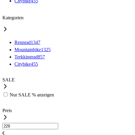
Citybike
455
Kategorien
Rennrad
1347
Mountainbike
1325
Trekkingrad
857
Citybike
455
SALE
Nur
SALE %
anzeigen
Preis
€