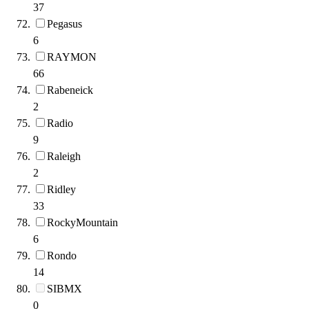
37
Pegasus
6
RAYMON
66
Rabeneick
2
Radio
9
Raleigh
2
Ridley
33
RockyMountain
6
Rondo
14
SIBMX
0