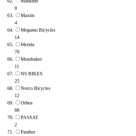
Mankind
0
Maxim
4
Megamo Bicycles
14
Merida
70
Mondraker
11
NS BIKES
25
Norco Bicycles
12
Orbea
88
PASSAT
2
Panther