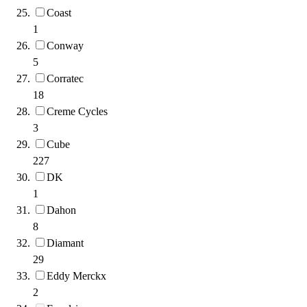
Coast
1
Conway
5
Corratec
18
Creme Cycles
3
Cube
227
DK
1
Dahon
8
Diamant
29
Eddy Merckx
2