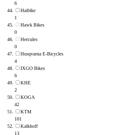
6
Haibike
1
Hawk Bikes
0
Hercules
0
Husqvarna E-Bicycles
4
IXGO Bikes
6
KHE
2
KOGA
42
KTM
101
Kalkhoff
13