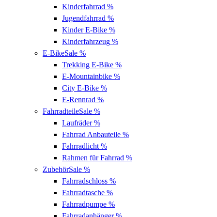
Kinderfahrrad
%
Jugendfahrrad
%
Kinder E-Bike
%
Kinderfahrzeug
%
E-Bike
Sale %
Trekking E-Bike
%
E-Mountainbike
%
City E-Bike
%
E-Rennrad
%
Fahrradteile
Sale %
Laufräder
%
Fahrrad Anbauteile
%
Fahrradlicht
%
Rahmen für Fahrrad
%
Zubehör
Sale %
Fahrradschloss
%
Fahrradtasche
%
Fahrradpumpe
%
Fahrradanhänger
%