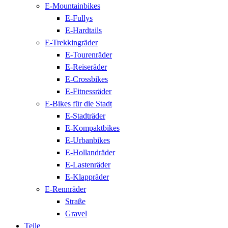
E-Mountainbikes
E-Fullys
E-Hardtails
E-Trekkingräder
E-Tourenräder
E-Reiseräder
E-Crossbikes
E-Fitnessräder
E-Bikes für die Stadt
E-Stadträder
E-Kompaktbikes
E-Urbanbikes
E-Hollandräder
E-Lastenräder
E-Klappräder
E-Rennräder
Straße
Gravel
Teile