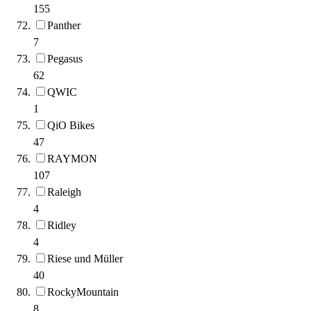
155
Panther
7
Pegasus
62
QWIC
1
QiO Bikes
47
RAYMON
107
Raleigh
4
Ridley
4
Riese und Müller
40
RockyMountain
8