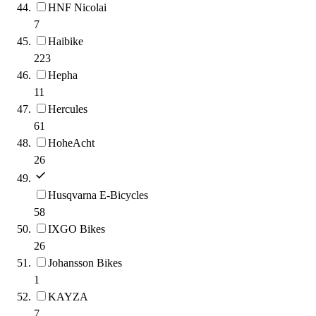
HNF Nicolai
7
Haibike
223
Hepha
11
Hercules
61
HoheAcht
26
Husqvarna E-Bicycles
58
IXGO Bikes
26
Johansson Bikes
1
KAYZA
7