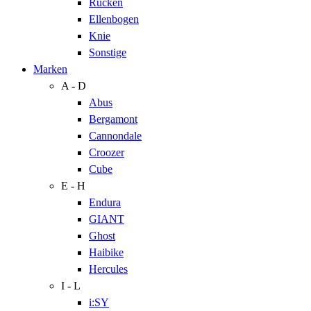
Rücken
Ellenbogen
Knie
Sonstige
Marken
A - D
Abus
Bergamont
Cannondale
Croozer
Cube
E - H
Endura
GIANT
Ghost
Haibike
Hercules
I - L
i:SY