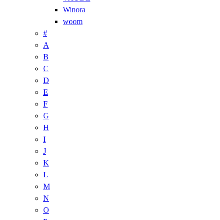
Winora
woom
#
A
B
C
D
E
F
G
H
I
J
K
L
M
N
O