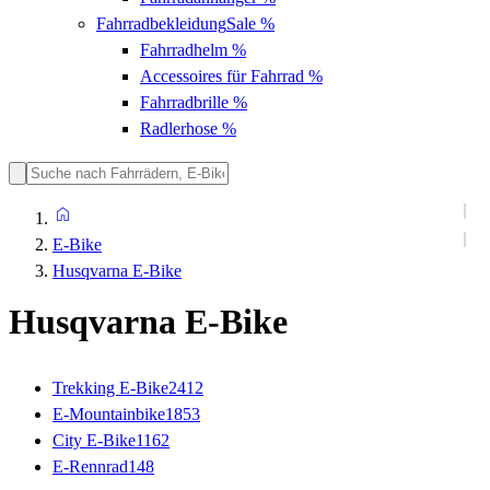
Fahrradbekleidung
Sale %
Fahrradhelm
%
Accessoires für Fahrrad
%
Fahrradbrille
%
Radlerhose
%
E-Bike
Husqvarna E-Bike
Husqvarna E-Bike
Trekking E-Bike
2412
E-Mountainbike
1853
City E-Bike
1162
E-Rennrad
148