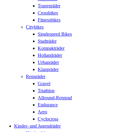
Tourenräder
Crossbikes
Fitnessbikes
Citybikes
Singlespeed Bikes
Stadträder
Kompakträder
Hollandräder
Urbanräder
Klappräder
Rennräder
Gravel
Triathlon
Allround-Rennrad
Endurance
Aero
Cyclocross
Kinder- und Jugendräder