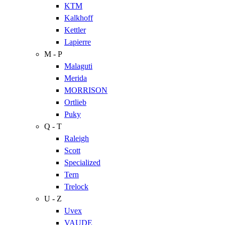
KTM
Kalkhoff
Kettler
Lapierre
M - P
Malaguti
Merida
MORRISON
Ortlieb
Puky
Q - T
Raleigh
Scott
Specialized
Tern
Trelock
U - Z
Uvex
VAUDE