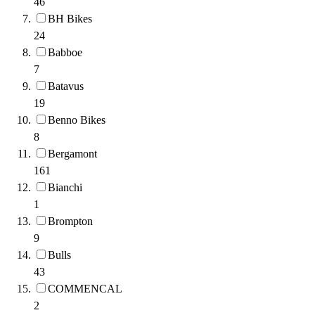
46
BH Bikes
24
Babboe
7
Batavus
19
Benno Bikes
8
Bergamont
161
Bianchi
1
Brompton
9
Bulls
43
COMMENCAL
2