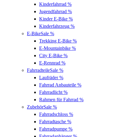
Kinderfahrrad
%
Jugendfahrrad
%
Kinder E-Bike
%
Kinderfahrzeug
%
E-Bike
Sale %
Trekking E-Bike
%
E-Mountainbike
%
City E-Bike
%
E-Rennrad
%
Fahrradteile
Sale %
Laufräder
%
Fahrrad Anbauteile
%
Fahrradlicht
%
Rahmen für Fahrrad
%
Zubehör
Sale %
Fahrradschloss
%
Fahrradtasche
%
Fahrradpumpe
%
Fahrradanhänger
%