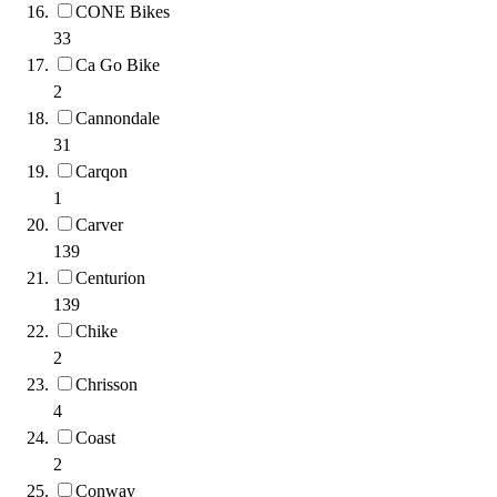
CONE Bikes
33
Ca Go Bike
2
Cannondale
31
Carqon
1
Carver
139
Centurion
139
Chike
2
Chrisson
4
Coast
2
Conway