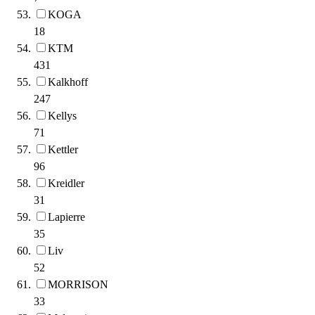
KOGA
18
KTM
431
Kalkhoff
247
Kellys
71
Kettler
96
Kreidler
31
Lapierre
35
Liv
52
MORRISON
33