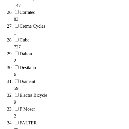
147
Corratec
83
Creme Cycles
1
Cube
727
Dahon
2
Desiknio
6
Diamant
59
Electra Bicycle
9
F Moser
2
FALTER