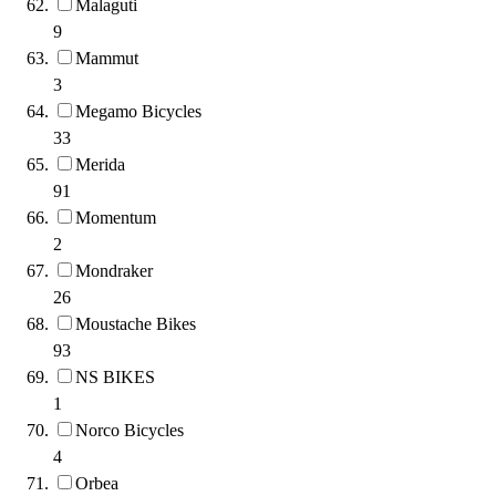
Malaguti
9
Mammut
3
Megamo Bicycles
33
Merida
91
Momentum
2
Mondraker
26
Moustache Bikes
93
NS BIKES
1
Norco Bicycles
4
Orbea