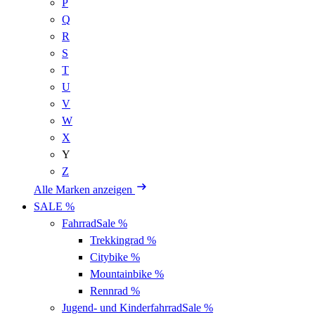
P
Q
R
S
T
U
V
W
X
Y
Z
Alle Marken anzeigen
SALE %
Fahrrad
Sale %
Trekkingrad
%
Citybike
%
Mountainbike
%
Rennrad
%
Jugend- und Kinderfahrrad
Sale %