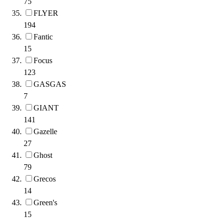
75
FLYER
194
Fantic
15
Focus
123
GASGAS
7
GIANT
141
Gazelle
27
Ghost
79
Grecos
14
Green's
15