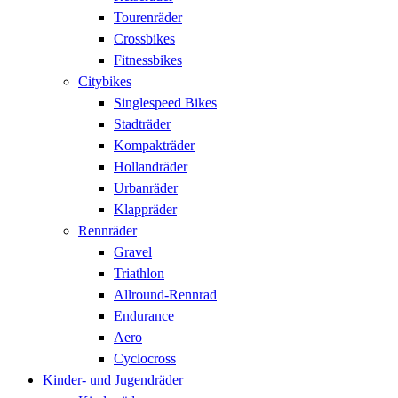
Tourenräder
Crossbikes
Fitnessbikes
Citybikes
Singlespeed Bikes
Stadträder
Kompakträder
Hollandräder
Urbanräder
Klappräder
Rennräder
Gravel
Triathlon
Allround-Rennrad
Endurance
Aero
Cyclocross
Kinder- und Jugendräder