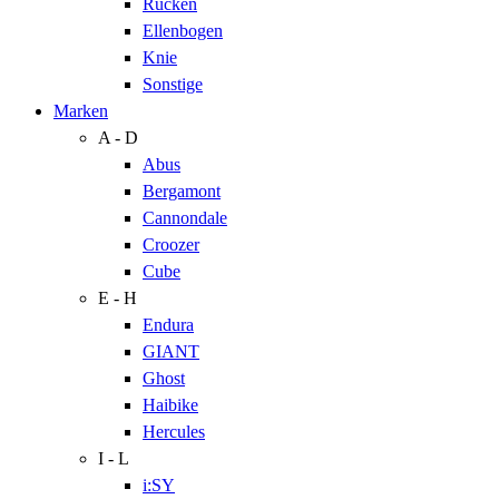
Rücken
Ellenbogen
Knie
Sonstige
Marken
A - D
Abus
Bergamont
Cannondale
Croozer
Cube
E - H
Endura
GIANT
Ghost
Haibike
Hercules
I - L
i:SY