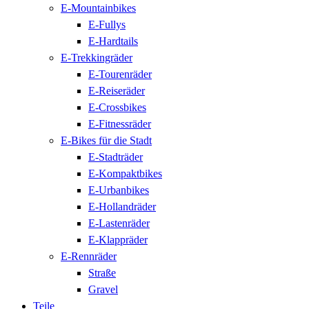
E-Mountainbikes
E-Fullys
E-Hardtails
E-Trekkingräder
E-Tourenräder
E-Reiseräder
E-Crossbikes
E-Fitnessräder
E-Bikes für die Stadt
E-Stadträder
E-Kompaktbikes
E-Urbanbikes
E-Hollandräder
E-Lastenräder
E-Klappräder
E-Rennräder
Straße
Gravel
Teile