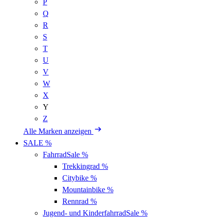
P
Q
R
S
T
U
V
W
X
Y
Z
Alle Marken anzeigen
SALE %
Fahrrad
Sale %
Trekkingrad
%
Citybike
%
Mountainbike
%
Rennrad
%
Jugend- und Kinderfahrrad
Sale %