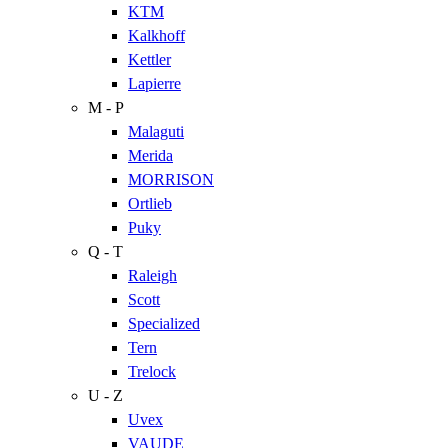
KTM
Kalkhoff
Kettler
Lapierre
M - P
Malaguti
Merida
MORRISON
Ortlieb
Puky
Q - T
Raleigh
Scott
Specialized
Tern
Trelock
U - Z
Uvex
VAUDE