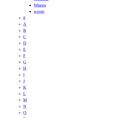
Winora
woom
#
A
B
C
D
E
F
G
H
I
J
K
L
M
N
O