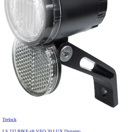
Trelock
LS 232 BIKE-i® VEO 20 LUX Dynamo