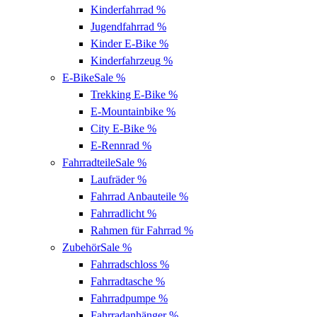
Kinderfahrrad
%
Jugendfahrrad
%
Kinder E-Bike
%
Kinderfahrzeug
%
E-Bike
Sale %
Trekking E-Bike
%
E-Mountainbike
%
City E-Bike
%
E-Rennrad
%
Fahrradteile
Sale %
Laufräder
%
Fahrrad Anbauteile
%
Fahrradlicht
%
Rahmen für Fahrrad
%
Zubehör
Sale %
Fahrradschloss
%
Fahrradtasche
%
Fahrradpumpe
%
Fahrradanhänger
%