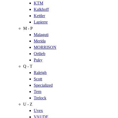
KTM
Kalkhoff
Kettler
Lapierre
M - P
Malaguti
Merida
MORRISON
Ortlieb
Puky
Q - T
Raleigh
Scott
Specialized
Tern
Trelock
U - Z
Uvex
VAUDE