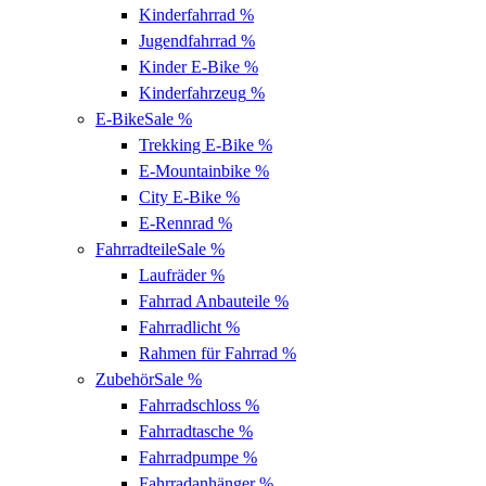
Kinderfahrrad
%
Jugendfahrrad
%
Kinder E-Bike
%
Kinderfahrzeug
%
E-Bike
Sale %
Trekking E-Bike
%
E-Mountainbike
%
City E-Bike
%
E-Rennrad
%
Fahrradteile
Sale %
Laufräder
%
Fahrrad Anbauteile
%
Fahrradlicht
%
Rahmen für Fahrrad
%
Zubehör
Sale %
Fahrradschloss
%
Fahrradtasche
%
Fahrradpumpe
%
Fahrradanhänger
%