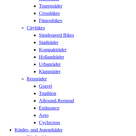
Tourenräder
Crossbikes
Fitnessbikes
Citybikes
Singlespeed Bikes
Stadträder
Kompakträder
Hollandräder
Urbanräder
Klappräder
Rennräder
Gravel
Triathlon
Allround-Rennrad
Endurance
Aero
Cyclocross
Kinder- und Jugendräder