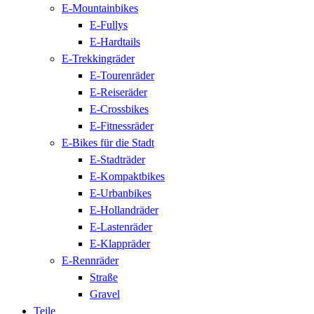
E-Mountainbikes
E-Fullys
E-Hardtails
E-Trekkingräder
E-Tourenräder
E-Reiseräder
E-Crossbikes
E-Fitnessräder
E-Bikes für die Stadt
E-Stadträder
E-Kompaktbikes
E-Urbanbikes
E-Hollandräder
E-Lastenräder
E-Klappräder
E-Rennräder
Straße
Gravel
Teile