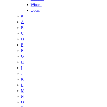
Winora
woom
#
A
B
C
D
E
F
G
H
I
J
K
L
M
N
O