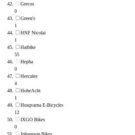
Grecos
0
Green's
1
HNF Nicolai
1
Haibike
55
Hepha
0
Hercules
4
HoheAcht
1
Husqvarna E-Bicycles
12
IXGO Bikes
0
Johansson Bikes