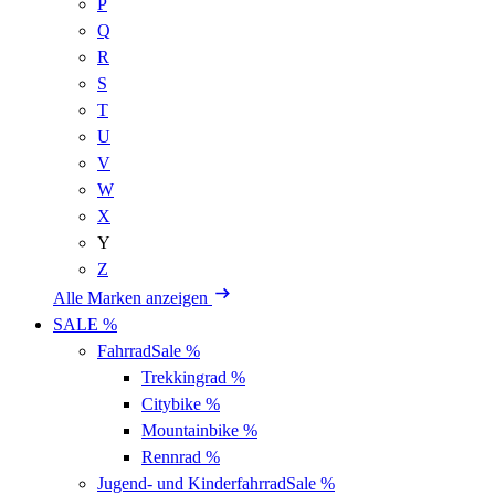
P
Q
R
S
T
U
V
W
X
Y
Z
Alle Marken anzeigen
SALE %
Fahrrad
Sale %
Trekkingrad
%
Citybike
%
Mountainbike
%
Rennrad
%
Jugend- und Kinderfahrrad
Sale %