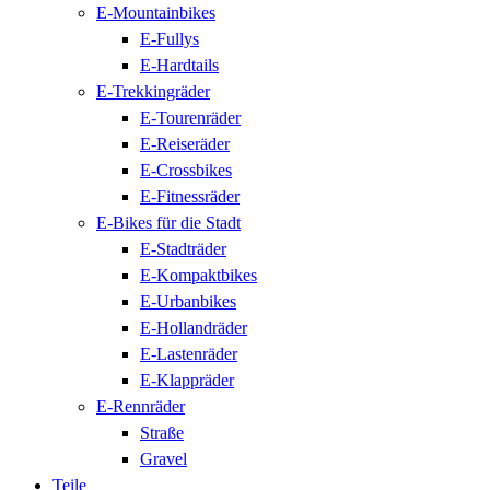
E-Mountainbikes
E-Fullys
E-Hardtails
E-Trekkingräder
E-Tourenräder
E-Reiseräder
E-Crossbikes
E-Fitnessräder
E-Bikes für die Stadt
E-Stadträder
E-Kompaktbikes
E-Urbanbikes
E-Hollandräder
E-Lastenräder
E-Klappräder
E-Rennräder
Straße
Gravel
Teile