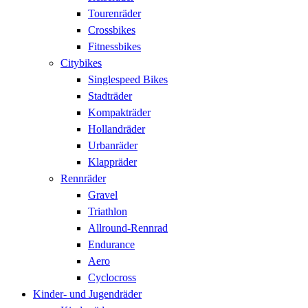
Tourenräder
Crossbikes
Fitnessbikes
Citybikes
Singlespeed Bikes
Stadträder
Kompakträder
Hollandräder
Urbanräder
Klappräder
Rennräder
Gravel
Triathlon
Allround-Rennrad
Endurance
Aero
Cyclocross
Kinder- und Jugendräder