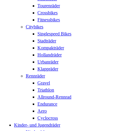
Tourenräder
Crossbikes
Fitnessbikes
Citybikes
Singlespeed Bikes
Stadträder
Kompakträder
Hollandräder
Urbanräder
Klappräder
Rennräder
Gravel
Triathlon
Allround-Rennrad
Endurance
Aero
Cyclocross
Kinder- und Jugendräder