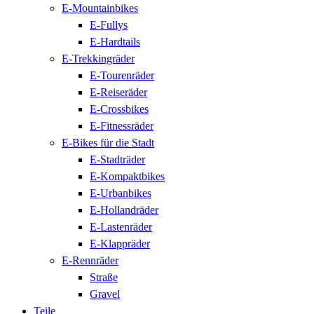
E-Mountainbikes
E-Fullys
E-Hardtails
E-Trekkingräder
E-Tourenräder
E-Reiseräder
E-Crossbikes
E-Fitnessräder
E-Bikes für die Stadt
E-Stadträder
E-Kompaktbikes
E-Urbanbikes
E-Hollandräder
E-Lastenräder
E-Klappräder
E-Rennräder
Straße
Gravel
Teile