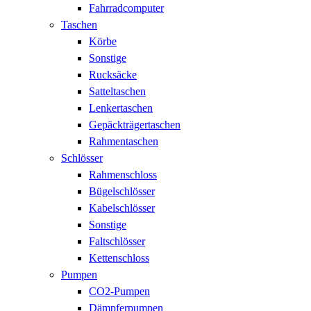
Fahrradcomputer
Taschen
Körbe
Sonstige
Rucksäcke
Satteltaschen
Lenkertaschen
Gepäckträgertaschen
Rahmentaschen
Schlösser
Rahmenschloss
Bügelschlösser
Kabelschlösser
Sonstige
Faltschlösser
Kettenschloss
Pumpen
CO2-Pumpen
Dämpferpumpen