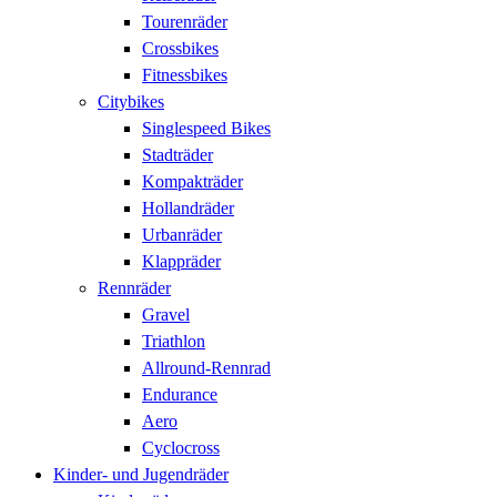
Tourenräder
Crossbikes
Fitnessbikes
Citybikes
Singlespeed Bikes
Stadträder
Kompakträder
Hollandräder
Urbanräder
Klappräder
Rennräder
Gravel
Triathlon
Allround-Rennrad
Endurance
Aero
Cyclocross
Kinder- und Jugendräder