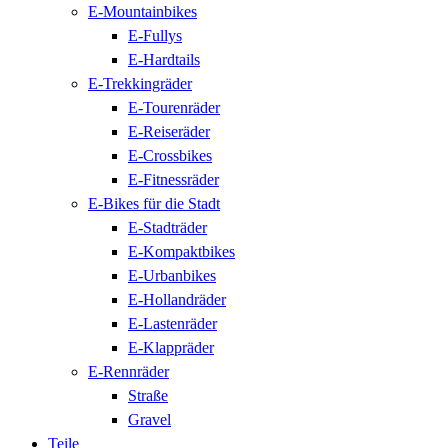
E-Mountainbikes
E-Fullys
E-Hardtails
E-Trekkingräder
E-Tourenräder
E-Reiseräder
E-Crossbikes
E-Fitnessräder
E-Bikes für die Stadt
E-Stadträder
E-Kompaktbikes
E-Urbanbikes
E-Hollandräder
E-Lastenräder
E-Klappräder
E-Rennräder
Straße
Gravel
Teile