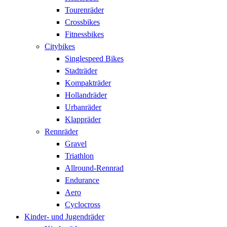
Tourenräder
Crossbikes
Fitnessbikes
Citybikes
Singlespeed Bikes
Stadträder
Kompakträder
Hollandräder
Urbanräder
Klappräder
Rennräder
Gravel
Triathlon
Allround-Rennrad
Endurance
Aero
Cyclocross
Kinder- und Jugendräder