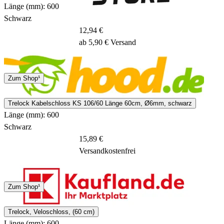
Länge (mm): 600
Schwarz
12,94 €
ab 5,90 € Versand
1 - 4 Tage
Zum Shop¹
Trelock Kabelschloss KS 106/60 Länge 60cm, Ø6mm, schwarz
Länge (mm): 600
Schwarz
15,89 €
Versandkostenfrei
DHL
Zum Shop¹
5 - 7 Tage
Trelock, Veloschloss, (60 cm)
Länge (mm): 600