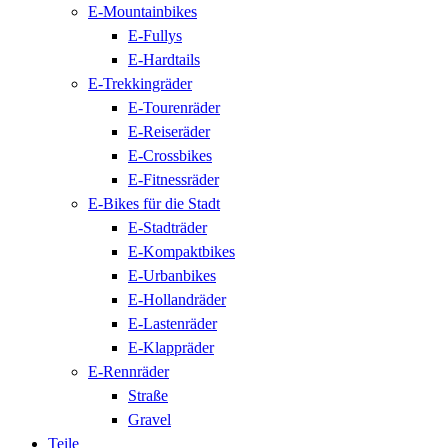
E-Mountainbikes
E-Fullys
E-Hardtails
E-Trekkingräder
E-Tourenräder
E-Reiseräder
E-Crossbikes
E-Fitnessräder
E-Bikes für die Stadt
E-Stadträder
E-Kompaktbikes
E-Urbanbikes
E-Hollandräder
E-Lastenräder
E-Klappräder
E-Rennräder
Straße
Gravel
Teile