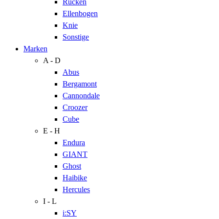
Rücken
Ellenbogen
Knie
Sonstige
Marken
A - D
Abus
Bergamont
Cannondale
Croozer
Cube
E - H
Endura
GIANT
Ghost
Haibike
Hercules
I - L
i:SY