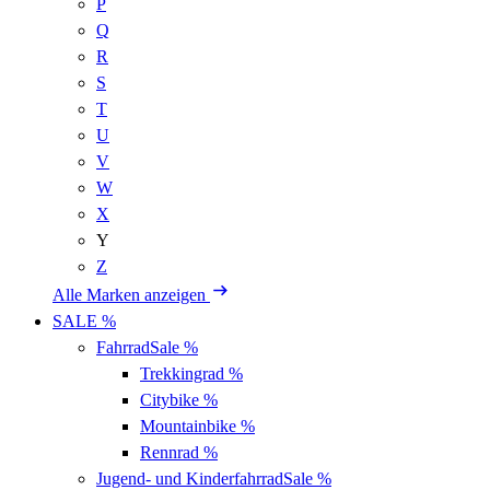
P
Q
R
S
T
U
V
W
X
Y
Z
Alle Marken anzeigen
SALE %
Fahrrad
Sale %
Trekkingrad
%
Citybike
%
Mountainbike
%
Rennrad
%
Jugend- und Kinderfahrrad
Sale %