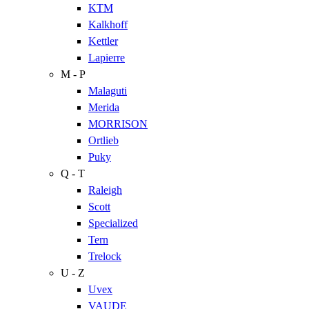
KTM
Kalkhoff
Kettler
Lapierre
M - P
Malaguti
Merida
MORRISON
Ortlieb
Puky
Q - T
Raleigh
Scott
Specialized
Tern
Trelock
U - Z
Uvex
VAUDE