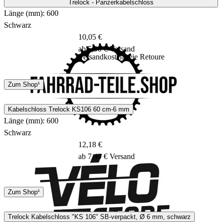
Trelock - Panzerkabelschloss
Länge (mm): 600
Schwarz
10,05 €
ab 5,90 € Versand
Versandkostenfreie Retoure
DHL
GLS
Zum Shop¹
3 - 5 Tage
Kabelschloss Trelock KS106 60 cm-6 mm
Länge (mm): 600
Schwarz
12,18 €
ab 7,49 € Versand
Hermes
Zum Shop¹
1 - 5 Tage
Trelock Kabelschloss "KS 106" SB-verpackt, Ø 6 mm, schwarz