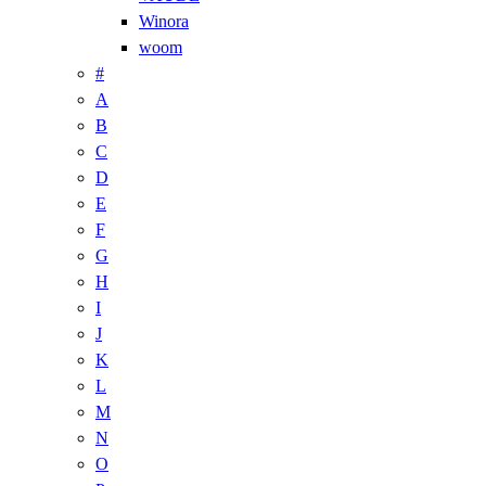
Winora
woom
#
A
B
C
D
E
F
G
H
I
J
K
L
M
N
O