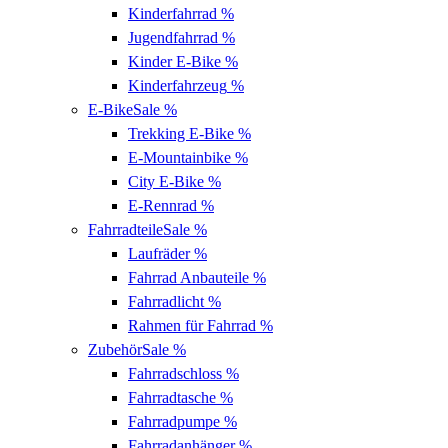
Kinderfahrrad
%
Jugendfahrrad
%
Kinder E-Bike
%
Kinderfahrzeug
%
E-Bike
Sale %
Trekking E-Bike
%
E-Mountainbike
%
City E-Bike
%
E-Rennrad
%
Fahrradteile
Sale %
Laufräder
%
Fahrrad Anbauteile
%
Fahrradlicht
%
Rahmen für Fahrrad
%
Zubehör
Sale %
Fahrradschloss
%
Fahrradtasche
%
Fahrradpumpe
%
Fahrradanhänger
%