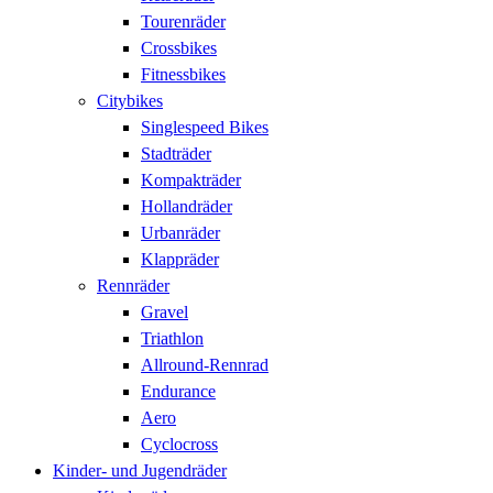
Tourenräder
Crossbikes
Fitnessbikes
Citybikes
Singlespeed Bikes
Stadträder
Kompakträder
Hollandräder
Urbanräder
Klappräder
Rennräder
Gravel
Triathlon
Allround-Rennrad
Endurance
Aero
Cyclocross
Kinder- und Jugendräder