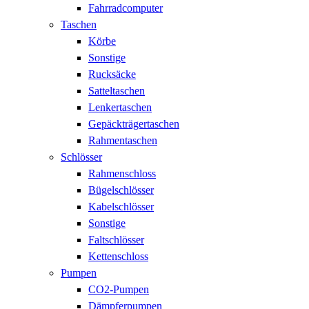
Fahrradcomputer
Taschen
Körbe
Sonstige
Rucksäcke
Satteltaschen
Lenkertaschen
Gepäckträgertaschen
Rahmentaschen
Schlösser
Rahmenschloss
Bügelschlösser
Kabelschlösser
Sonstige
Faltschlösser
Kettenschloss
Pumpen
CO2-Pumpen
Dämpferpumpen