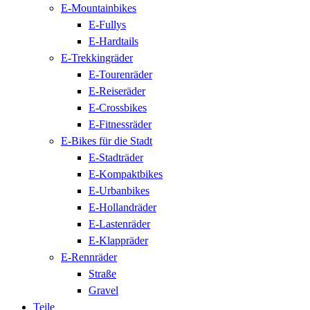
E-Mountainbikes
E-Fullys
E-Hardtails
E-Trekkingräder
E-Tourenräder
E-Reiseräder
E-Crossbikes
E-Fitnessräder
E-Bikes für die Stadt
E-Stadträder
E-Kompaktbikes
E-Urbanbikes
E-Hollandräder
E-Lastenräder
E-Klappräder
E-Rennräder
Straße
Gravel
Teile