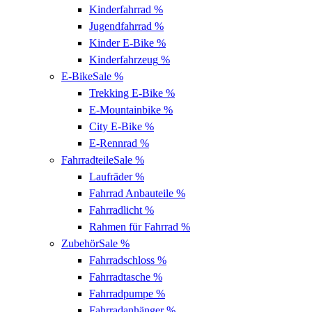
Kinderfahrrad
%
Jugendfahrrad
%
Kinder E-Bike
%
Kinderfahrzeug
%
E-Bike
Sale %
Trekking E-Bike
%
E-Mountainbike
%
City E-Bike
%
E-Rennrad
%
Fahrradteile
Sale %
Laufräder
%
Fahrrad Anbauteile
%
Fahrradlicht
%
Rahmen für Fahrrad
%
Zubehör
Sale %
Fahrradschloss
%
Fahrradtasche
%
Fahrradpumpe
%
Fahrradanhänger
%