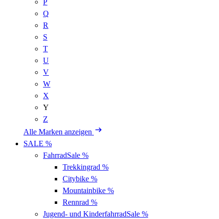
P
Q
R
S
T
U
V
W
X
Y
Z
Alle Marken anzeigen
SALE %
Fahrrad
Sale %
Trekkingrad
%
Citybike
%
Mountainbike
%
Rennrad
%
Jugend- und Kinderfahrrad
Sale %