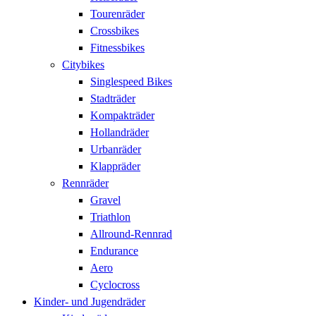
Tourenräder
Crossbikes
Fitnessbikes
Citybikes
Singlespeed Bikes
Stadträder
Kompakträder
Hollandräder
Urbanräder
Klappräder
Rennräder
Gravel
Triathlon
Allround-Rennrad
Endurance
Aero
Cyclocross
Kinder- und Jugendräder