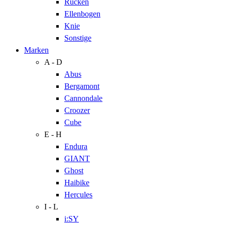
Rücken
Ellenbogen
Knie
Sonstige
Marken
A - D
Abus
Bergamont
Cannondale
Croozer
Cube
E - H
Endura
GIANT
Ghost
Haibike
Hercules
I - L
i:SY