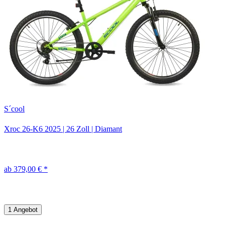
S´cool
Xroc 26-K6
2025
|
26 Zoll
|
Diamant
ab 379,00 € *
1 Angebot