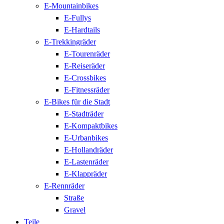
E-Mountainbikes
E-Fullys
E-Hardtails
E-Trekkingräder
E-Tourenräder
E-Reiseräder
E-Crossbikes
E-Fitnessräder
E-Bikes für die Stadt
E-Stadträder
E-Kompaktbikes
E-Urbanbikes
E-Hollandräder
E-Lastenräder
E-Klappräder
E-Rennräder
Straße
Gravel
Teile