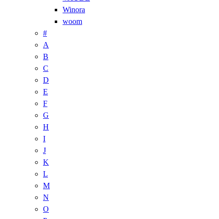
Winora
woom
#
A
B
C
D
E
F
G
H
I
J
K
L
M
N
O