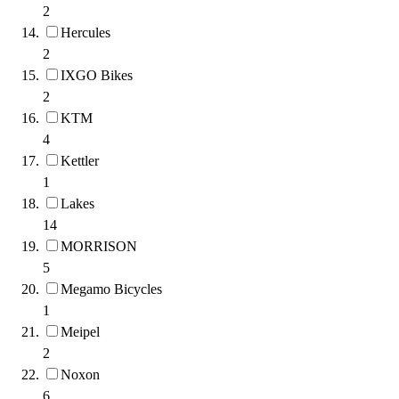
2
Hercules
2
IXGO Bikes
2
KTM
4
Kettler
1
Lakes
14
MORRISON
5
Megamo Bicycles
1
Meipel
2
Noxon
6