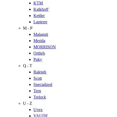
KTM
Kalkhoff
Kettler
Lapierre
M - P
Malaguti
Merida
MORRISON
Ortlieb
Puky
Q - T
Raleigh
Scott
Specialized
Tern
Trelock
U - Z
Uvex
VAUDE