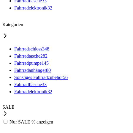
Fahrradflasche
33
Fahrradelektronik
32
Kategorien
Fahrradschloss
348
Fahrradtasche
282
Fahrradpumpe
145
Fahrradanhänger
80
Sonstiges Fahrradzubehör
56
Fahrradflasche
33
Fahrradelektronik
32
SALE
Nur
SALE %
anzeigen