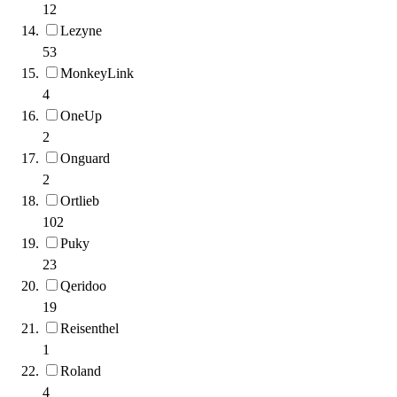
12
Lezyne
53
MonkeyLink
4
OneUp
2
Onguard
2
Ortlieb
102
Puky
23
Qeridoo
19
Reisenthel
1
Roland
4