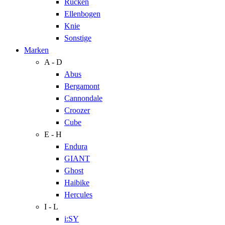
Rücken
Ellenbogen
Knie
Sonstige
Marken
A - D
Abus
Bergamont
Cannondale
Croozer
Cube
E - H
Endura
GIANT
Ghost
Haibike
Hercules
I - L
i:SY