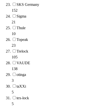
SKS Germany
152
Sigma
21
Thule
10
Topeak
23
Trelock
105
VAUDE
138
otinga
3
taXXi
5
tex-lock
5