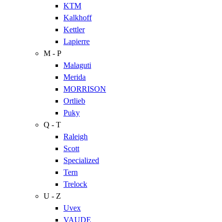
KTM
Kalkhoff
Kettler
Lapierre
M - P
Malaguti
Merida
MORRISON
Ortlieb
Puky
Q - T
Raleigh
Scott
Specialized
Tern
Trelock
U - Z
Uvex
VAUDE