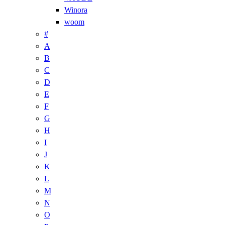
Winora
woom
#
A
B
C
D
E
F
G
H
I
J
K
L
M
N
O