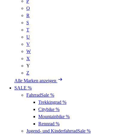
P
Q
R
S
T
U
V
W
X
Y
Z
Alle Marken anzeigen
SALE %
Fahrrad
Sale %
Trekkingrad
%
Citybike
%
Mountainbike
%
Rennrad
%
Jugend- und Kinderfahrrad
Sale %