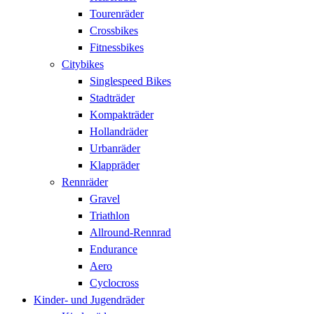
Tourenräder
Crossbikes
Fitnessbikes
Citybikes
Singlespeed Bikes
Stadträder
Kompakträder
Hollandräder
Urbanräder
Klappräder
Rennräder
Gravel
Triathlon
Allround-Rennrad
Endurance
Aero
Cyclocross
Kinder- und Jugendräder