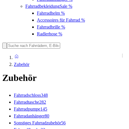
Fahrradbekleidung
Sale %
Fahrradhelm
%
Accessoires für Fahrrad
%
Fahrradbrille
%
Radlerhose
%
Zubehör
Zubehör
Fahrradschloss
348
Fahrradtasche
282
Fahrradpumpe
145
Fahrradanhänger
80
Sonstiges Fahrradzubehör
56