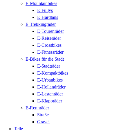
E-Mountainbikes
E-Fullys
E-Hardtails
E-Trekkingräder
E-Tourenräder
E-Reiseräder
E-Crossbikes
E-Fitnessräder
E-Bikes für die Stadt
E-Stadträder
E-Kompaktbikes
E-Urbanbikes
E-Hollandräder
E-Lastenräder
E-Klappräder
E-Rennräder
Straße
Gravel
Teile