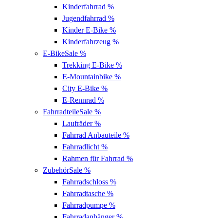
Kinderfahrrad
%
Jugendfahrrad
%
Kinder E-Bike
%
Kinderfahrzeug
%
E-Bike
Sale %
Trekking E-Bike
%
E-Mountainbike
%
City E-Bike
%
E-Rennrad
%
Fahrradteile
Sale %
Laufräder
%
Fahrrad Anbauteile
%
Fahrradlicht
%
Rahmen für Fahrrad
%
Zubehör
Sale %
Fahrradschloss
%
Fahrradtasche
%
Fahrradpumpe
%
Fahrradanhänger
%