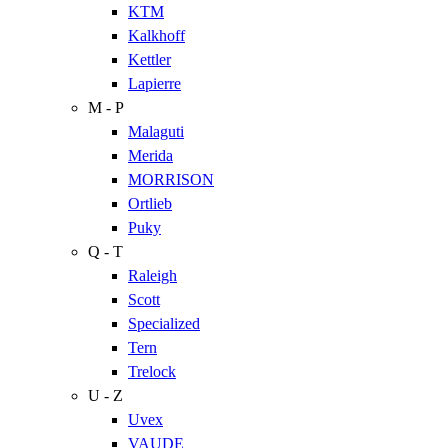
KTM
Kalkhoff
Kettler
Lapierre
M - P
Malaguti
Merida
MORRISON
Ortlieb
Puky
Q - T
Raleigh
Scott
Specialized
Tern
Trelock
U - Z
Uvex
VAUDE