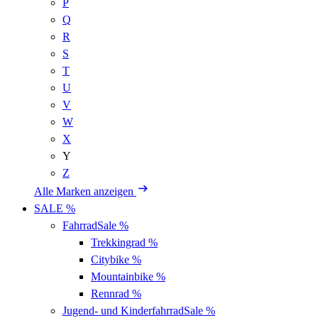
P
Q
R
S
T
U
V
W
X
Y
Z
Alle Marken anzeigen
SALE %
Fahrrad
Sale %
Trekkingrad
%
Citybike
%
Mountainbike
%
Rennrad
%
Jugend- und Kinderfahrrad
Sale %