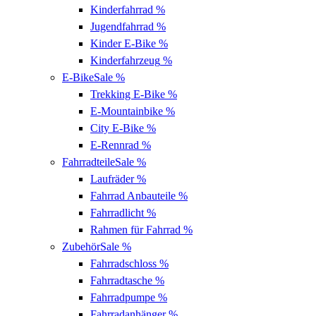
Kinderfahrrad
%
Jugendfahrrad
%
Kinder E-Bike
%
Kinderfahrzeug
%
E-Bike
Sale %
Trekking E-Bike
%
E-Mountainbike
%
City E-Bike
%
E-Rennrad
%
Fahrradteile
Sale %
Laufräder
%
Fahrrad Anbauteile
%
Fahrradlicht
%
Rahmen für Fahrrad
%
Zubehör
Sale %
Fahrradschloss
%
Fahrradtasche
%
Fahrradpumpe
%
Fahrradanhänger
%