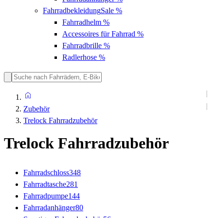
Fahrradbekleidung
Sale %
Fahrradhelm
%
Accessoires für Fahrrad
%
Fahrradbrille
%
Radlerhose
%
Zubehör
Trelock Fahrradzubehör
Trelock Fahrradzubehör
Fahrradschloss
348
Fahrradtasche
281
Fahrradpumpe
144
Fahrradanhänger
80