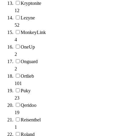
Kryptonite
12
Lezyne
52
MonkeyLink
4
OneUp
2
Onguard
2
Ortlieb
101
Puky
23
Qeridoo
19
Reisenthel
1
Roland