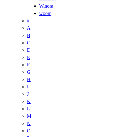
Winora
woom
#
A
B
C
D
E
F
G
H
I
J
K
L
M
N
O