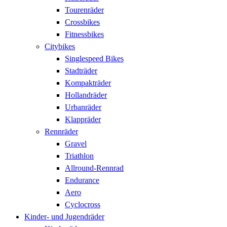
Tourenräder
Crossbikes
Fitnessbikes
Citybikes
Singlespeed Bikes
Stadträder
Kompakträder
Hollandräder
Urbanräder
Klappräder
Rennräder
Gravel
Triathlon
Allround-Rennrad
Endurance
Aero
Cyclocross
Kinder- und Jugendräder