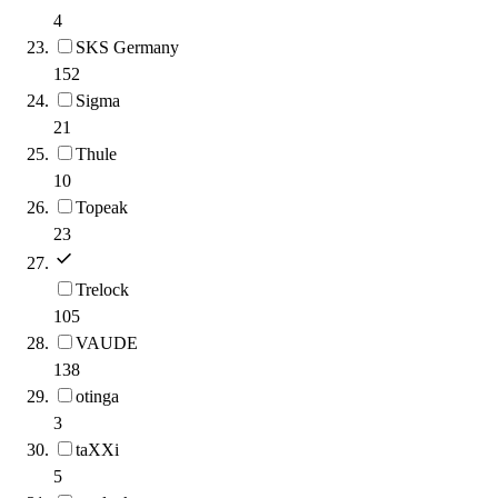
4
SKS Germany
152
Sigma
21
Thule
10
Topeak
23
Trelock
105
VAUDE
138
otinga
3
taXXi
5