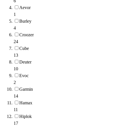
6
Aevor
1
Burley
4
Croozer
24
Cube
13
Deuter
10
Evoc
2
Garmin
14
Hamax
11
Hiplok
17