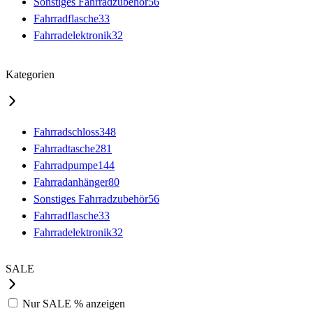
Sonstiges Fahrradzubehör
56
Fahrradflasche
33
Fahrradelektronik
32
Kategorien
Fahrradschloss
348
Fahrradtasche
281
Fahrradpumpe
144
Fahrradanhänger
80
Sonstiges Fahrradzubehör
56
Fahrradflasche
33
Fahrradelektronik
32
SALE
Nur
SALE %
anzeigen