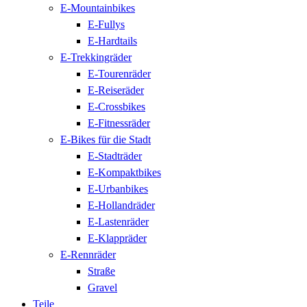
E-Mountainbikes
E-Fullys
E-Hardtails
E-Trekkingräder
E-Tourenräder
E-Reiseräder
E-Crossbikes
E-Fitnessräder
E-Bikes für die Stadt
E-Stadträder
E-Kompaktbikes
E-Urbanbikes
E-Hollandräder
E-Lastenräder
E-Klappräder
E-Rennräder
Straße
Gravel
Teile