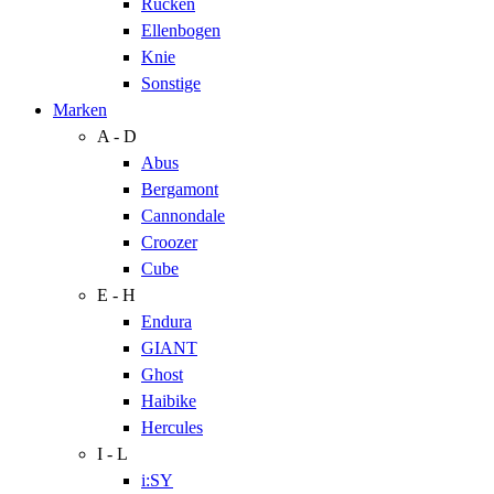
Rücken
Ellenbogen
Knie
Sonstige
Marken
A - D
Abus
Bergamont
Cannondale
Croozer
Cube
E - H
Endura
GIANT
Ghost
Haibike
Hercules
I - L
i:SY