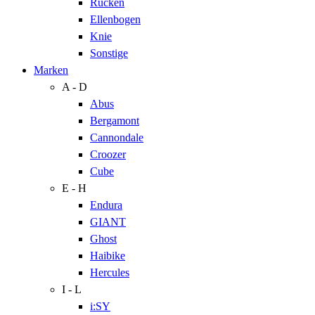
Rücken
Ellenbogen
Knie
Sonstige
Marken
A - D
Abus
Bergamont
Cannondale
Croozer
Cube
E - H
Endura
GIANT
Ghost
Haibike
Hercules
I - L
i:SY