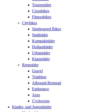
Tourenräder
Crossbikes
Fitnessbikes
Citybikes
Singlespeed Bikes
Stadträder
Kompakträder
Hollandräder
Urbanräder
Klappräder
Rennräder
Gravel
Triathlon
Allround-Rennrad
Endurance
Aero
Cyclocross
Kinder- und Jugendräder