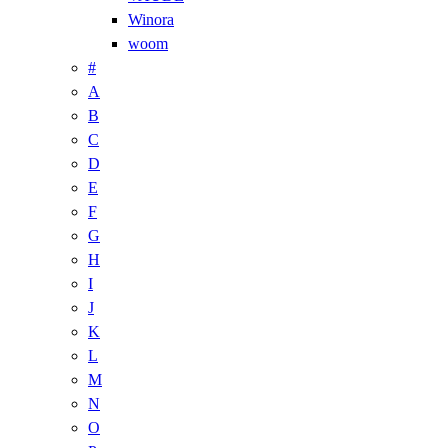
Winora
woom
#
A
B
C
D
E
F
G
H
I
J
K
L
M
N
O