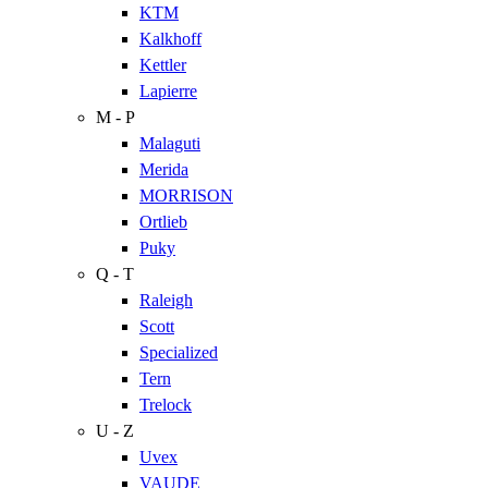
KTM
Kalkhoff
Kettler
Lapierre
M - P
Malaguti
Merida
MORRISON
Ortlieb
Puky
Q - T
Raleigh
Scott
Specialized
Tern
Trelock
U - Z
Uvex
VAUDE