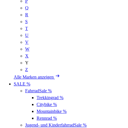
P
Q
R
S
T
U
V
W
X
Y
Z
Alle Marken anzeigen
SALE %
Fahrrad
Sale %
Trekkingrad
%
Citybike
%
Mountainbike
%
Rennrad
%
Jugend- und Kinderfahrrad
Sale %