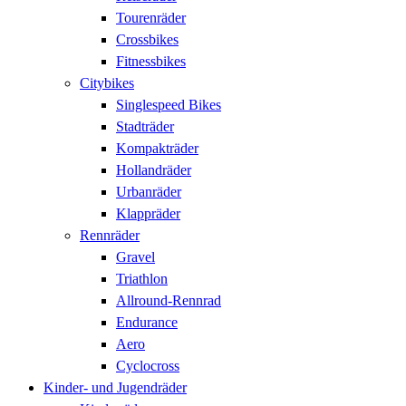
Tourenräder
Crossbikes
Fitnessbikes
Citybikes
Singlespeed Bikes
Stadträder
Kompakträder
Hollandräder
Urbanräder
Klappräder
Rennräder
Gravel
Triathlon
Allround-Rennrad
Endurance
Aero
Cyclocross
Kinder- und Jugendräder