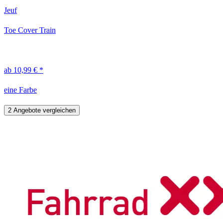
Jeuf
Toe Cover Train
ab 10,99 € *
eine Farbe
2 Angebote vergleichen