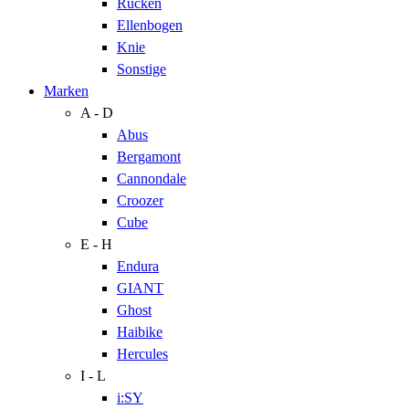
Rücken
Ellenbogen
Knie
Sonstige
Marken
A - D
Abus
Bergamont
Cannondale
Croozer
Cube
E - H
Endura
GIANT
Ghost
Haibike
Hercules
I - L
i:SY