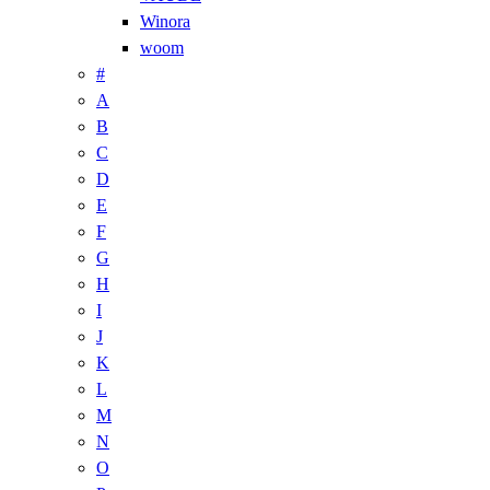
Winora
woom
#
A
B
C
D
E
F
G
H
I
J
K
L
M
N
O