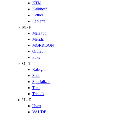
KTM
Kalkhoff
Kettler
Lapierre
M - P
Malaguti
Merida
MORRISON
Ortlieb
Puky
Q - T
Raleigh
Scott
Specialized
Tern
Trelock
U - Z
Uvex
VAUDE