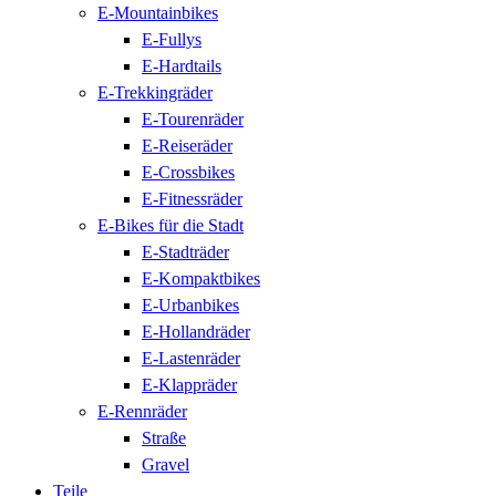
E-Mountainbikes
E-Fullys
E-Hardtails
E-Trekkingräder
E-Tourenräder
E-Reiseräder
E-Crossbikes
E-Fitnessräder
E-Bikes für die Stadt
E-Stadträder
E-Kompaktbikes
E-Urbanbikes
E-Hollandräder
E-Lastenräder
E-Klappräder
E-Rennräder
Straße
Gravel
Teile