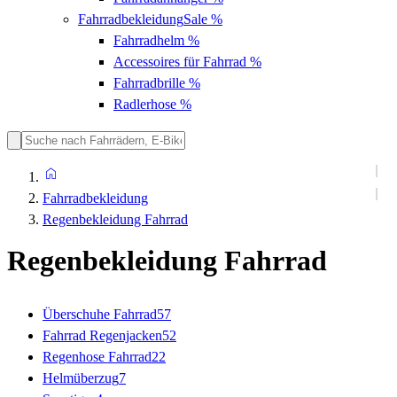
Fahrradbekleidung
Sale %
Fahrradhelm
%
Accessoires für Fahrrad
%
Fahrradbrille
%
Radlerhose
%
Fahrradbekleidung
Regenbekleidung Fahrrad
Regenbekleidung Fahrrad
Überschuhe Fahrrad
57
Fahrrad Regenjacken
52
Regenhose Fahrrad
22
Helmüberzug
7