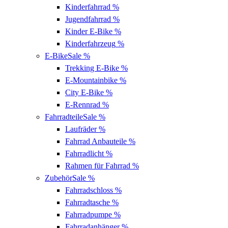
Kinderfahrrad
%
Jugendfahrrad
%
Kinder E-Bike
%
Kinderfahrzeug
%
E-Bike
Sale %
Trekking E-Bike
%
E-Mountainbike
%
City E-Bike
%
E-Rennrad
%
Fahrradteile
Sale %
Laufräder
%
Fahrrad Anbauteile
%
Fahrradlicht
%
Rahmen für Fahrrad
%
Zubehör
Sale %
Fahrradschloss
%
Fahrradtasche
%
Fahrradpumpe
%
Fahrradanhänger
%