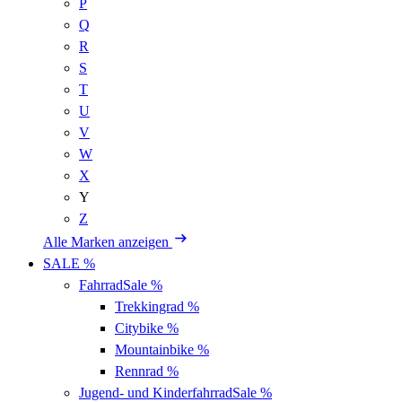
P
Q
R
S
T
U
V
W
X
Y
Z
Alle Marken anzeigen
SALE %
Fahrrad
Sale %
Trekkingrad
%
Citybike
%
Mountainbike
%
Rennrad
%
Jugend- und Kinderfahrrad
Sale %