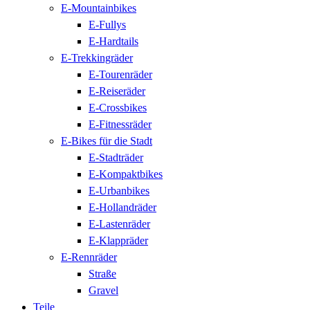
E-Mountainbikes
E-Fullys
E-Hardtails
E-Trekkingräder
E-Tourenräder
E-Reiseräder
E-Crossbikes
E-Fitnessräder
E-Bikes für die Stadt
E-Stadträder
E-Kompaktbikes
E-Urbanbikes
E-Hollandräder
E-Lastenräder
E-Klappräder
E-Rennräder
Straße
Gravel
Teile