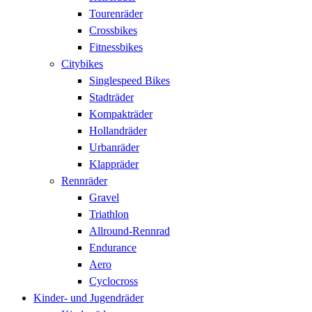
Tourenräder
Crossbikes
Fitnessbikes
Citybikes
Singlespeed Bikes
Stadträder
Kompakträder
Hollandräder
Urbanräder
Klappräder
Rennräder
Gravel
Triathlon
Allround-Rennrad
Endurance
Aero
Cyclocross
Kinder- und Jugendräder