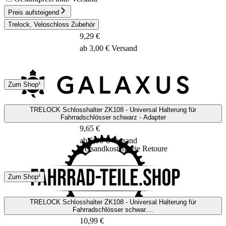
Preis aufsteigend
Trelock, Veloschloss Zubehör
9,29 €
ab 3,00 € Versand
DHL
Sonstige
Zum Shop¹
4 - 6 Tage
TRELOCK Schlosshalter ZK108 - Universal Halterung für
Fahrradschlösser schwarz - Adapter
9,65 €
ab 5,90 € Versand
Versandkostenfreie Retoure
DHL
GLS
Zum Shop¹
3 - 5 Tage
TRELOCK Schlosshalter ZK108 - Universal Halterung für
Fahrradschlösser schwar....
10,99 €