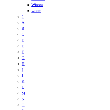
Winora
woom
#
A
B
C
D
E
F
G
H
I
J
K
L
M
N
O