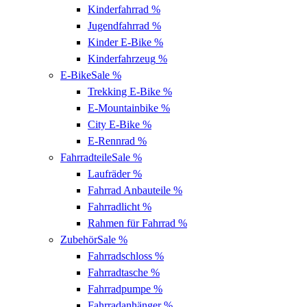
Kinderfahrrad
%
Jugendfahrrad
%
Kinder E-Bike
%
Kinderfahrzeug
%
E-Bike
Sale %
Trekking E-Bike
%
E-Mountainbike
%
City E-Bike
%
E-Rennrad
%
Fahrradteile
Sale %
Laufräder
%
Fahrrad Anbauteile
%
Fahrradlicht
%
Rahmen für Fahrrad
%
Zubehör
Sale %
Fahrradschloss
%
Fahrradtasche
%
Fahrradpumpe
%
Fahrradanhänger
%