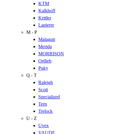
KTM
Kalkhoff
Kettler
Lapierre
M - P
Malaguti
Merida
MORRISON
Ortlieb
Puky
Q - T
Raleigh
Scott
Specialized
Tern
Trelock
U - Z
Uvex
VAUDE