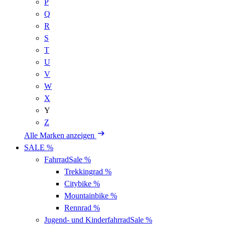
P
Q
R
S
T
U
V
W
X
Y
Z
Alle Marken anzeigen
SALE %
Fahrrad
Sale %
Trekkingrad
%
Citybike
%
Mountainbike
%
Rennrad
%
Jugend- und Kinderfahrrad
Sale %