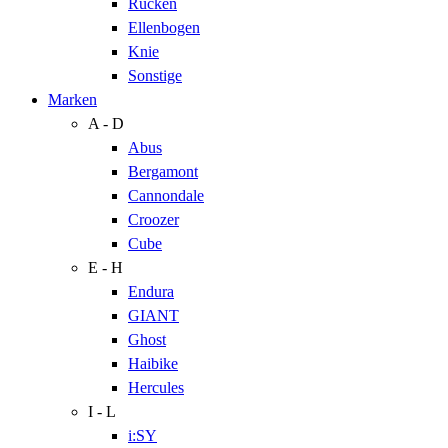
Rücken
Ellenbogen
Knie
Sonstige
Marken
A - D
Abus
Bergamont
Cannondale
Croozer
Cube
E - H
Endura
GIANT
Ghost
Haibike
Hercules
I - L
i:SY