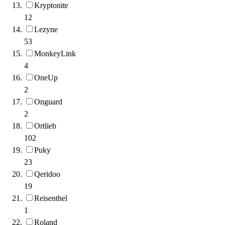
Kryptonite
12
Lezyne
53
MonkeyLink
4
OneUp
2
Onguard
2
Ortlieb
102
Puky
23
Qeridoo
19
Reisenthel
1
Roland