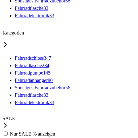
Sonstiges Fahrradzubehör
56
Fahrradflasche
33
Fahrradelektronik
33
Kategorien
Fahrradschloss
347
Fahrradtasche
284
Fahrradpumpe
145
Fahrradanhänger
80
Sonstiges Fahrradzubehör
56
Fahrradflasche
33
Fahrradelektronik
33
SALE
Nur
SALE %
anzeigen