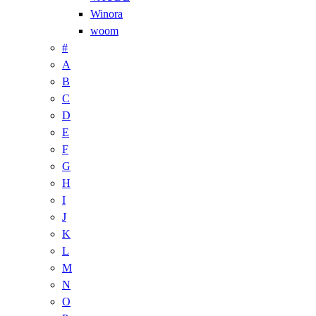
Winora
woom
#
A
B
C
D
E
F
G
H
I
J
K
L
M
N
O