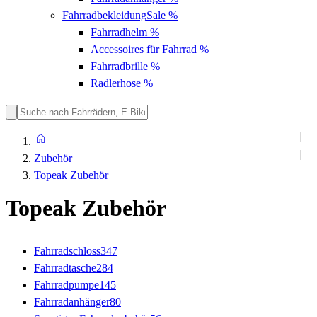
Fahrradbekleidung
Sale %
Fahrradhelm
%
Accessoires für Fahrrad
%
Fahrradbrille
%
Radlerhose
%
Zubehör
Topeak Zubehör
Topeak Zubehör
Fahrradschloss
347
Fahrradtasche
284
Fahrradpumpe
145
Fahrradanhänger
80