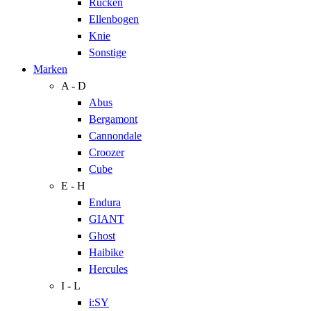
Rücken
Ellenbogen
Knie
Sonstige
Marken
A - D
Abus
Bergamont
Cannondale
Croozer
Cube
E - H
Endura
GIANT
Ghost
Haibike
Hercules
I - L
i:SY