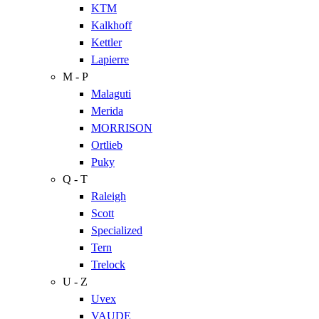
KTM
Kalkhoff
Kettler
Lapierre
M - P
Malaguti
Merida
MORRISON
Ortlieb
Puky
Q - T
Raleigh
Scott
Specialized
Tern
Trelock
U - Z
Uvex
VAUDE