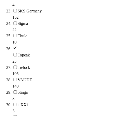
4
SKS Germany
152
Sigma
22
Thule
10
Topeak
23
Trelock
105
VAUDE
140
otinga
3
taXXi
5