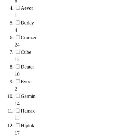
6
Aevor
1
Burley
4
Croozer
24
Cube
12
Deuter
10
Evoc
2
Garmin
14
Hamax
11
Hiplok
17