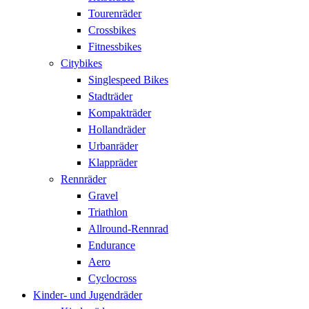
Tourenräder
Crossbikes
Fitnessbikes
Citybikes
Singlespeed Bikes
Stadträder
Kompakträder
Hollandräder
Urbanräder
Klappräder
Rennräder
Gravel
Triathlon
Allround-Rennrad
Endurance
Aero
Cyclocross
Kinder- und Jugendräder