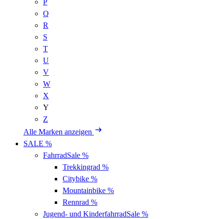
P
Q
R
S
T
U
V
W
X
Y
Z
Alle Marken anzeigen
SALE %
Fahrrad
Sale %
Trekkingrad
%
Citybike
%
Mountainbike
%
Rennrad
%
Jugend- und Kinderfahrrad
Sale %