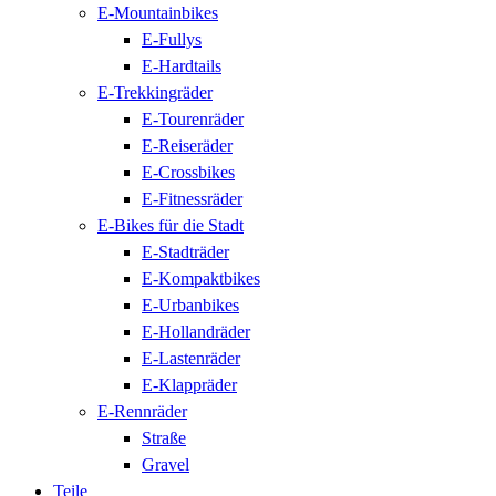
E-Mountainbikes
E-Fullys
E-Hardtails
E-Trekkingräder
E-Tourenräder
E-Reiseräder
E-Crossbikes
E-Fitnessräder
E-Bikes für die Stadt
E-Stadträder
E-Kompaktbikes
E-Urbanbikes
E-Hollandräder
E-Lastenräder
E-Klappräder
E-Rennräder
Straße
Gravel
Teile