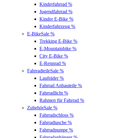
Kinderfahrrad
%
Jugendfahrrad
%
Kinder E-Bike
%
Kinderfahrzeug
%
E-Bike
Sale %
Trekking E-Bike
%
E-Mountainbike
%
City E-Bike
%
E-Rennrad
%
Fahrradteile
Sale %
Laufräder
%
Fahrrad Anbauteile
%
Fahrradlicht
%
Rahmen für Fahrrad
%
Zubehör
Sale %
Fahrradschloss
%
Fahrradtasche
%
Fahrradpumpe
%
Fahrradanhänger
%