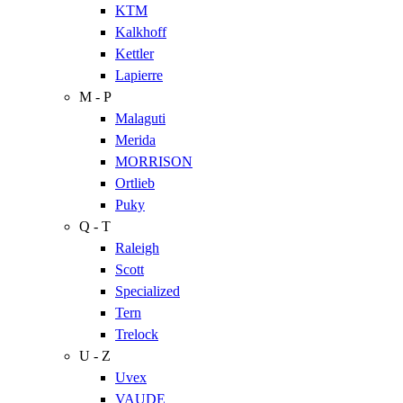
KTM
Kalkhoff
Kettler
Lapierre
M - P
Malaguti
Merida
MORRISON
Ortlieb
Puky
Q - T
Raleigh
Scott
Specialized
Tern
Trelock
U - Z
Uvex
VAUDE