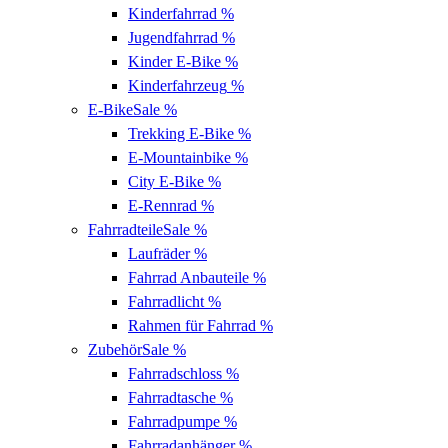
Kinderfahrrad
%
Jugendfahrrad
%
Kinder E-Bike
%
Kinderfahrzeug
%
E-Bike
Sale %
Trekking E-Bike
%
E-Mountainbike
%
City E-Bike
%
E-Rennrad
%
Fahrradteile
Sale %
Laufräder
%
Fahrrad Anbauteile
%
Fahrradlicht
%
Rahmen für Fahrrad
%
Zubehör
Sale %
Fahrradschloss
%
Fahrradtasche
%
Fahrradpumpe
%
Fahrradanhänger
%