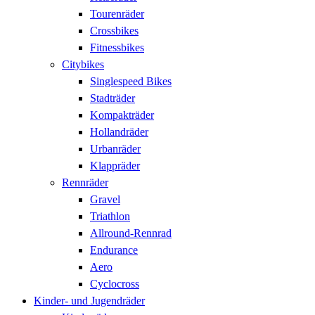
Tourenräder
Crossbikes
Fitnessbikes
Citybikes
Singlespeed Bikes
Stadträder
Kompakträder
Hollandräder
Urbanräder
Klappräder
Rennräder
Gravel
Triathlon
Allround-Rennrad
Endurance
Aero
Cyclocross
Kinder- und Jugendräder