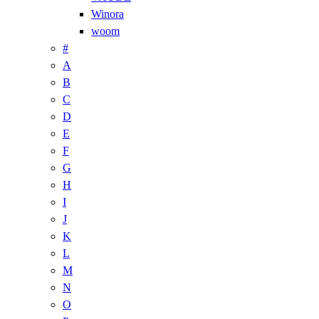
Winora
woom
#
A
B
C
D
E
F
G
H
I
J
K
L
M
N
O