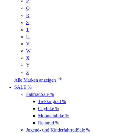
P
Q
R
S
T
U
V
W
X
Y
Z
Alle Marken anzeigen
SALE %
Fahrrad
Sale %
Trekkingrad
%
Citybike
%
Mountainbike
%
Rennrad
%
Jugend- und Kinderfahrrad
Sale %