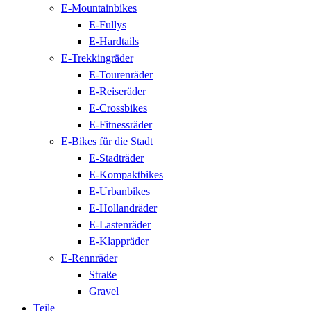
E-Mountainbikes
E-Fullys
E-Hardtails
E-Trekkingräder
E-Tourenräder
E-Reiseräder
E-Crossbikes
E-Fitnessräder
E-Bikes für die Stadt
E-Stadträder
E-Kompaktbikes
E-Urbanbikes
E-Hollandräder
E-Lastenräder
E-Klappräder
E-Rennräder
Straße
Gravel
Teile