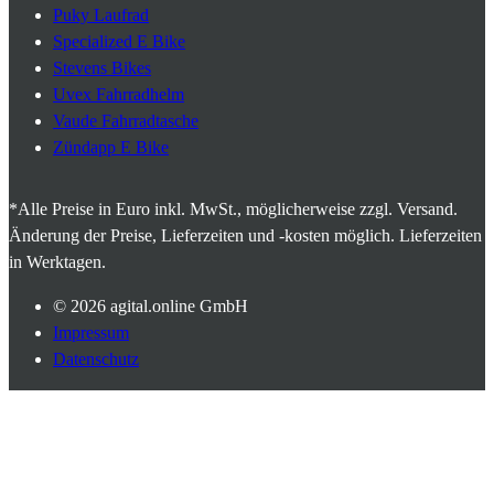
Puky Laufrad
Specialized E Bike
Stevens Bikes
Uvex Fahrradhelm
Vaude Fahrradtasche
Zündapp E Bike
*Alle Preise in Euro inkl. MwSt., möglicherweise zzgl. Versand.
Änderung der Preise, Lieferzeiten und -kosten möglich. Lieferzeiten
in Werktagen.
© 2026
agital.online GmbH
Impressum
Datenschutz