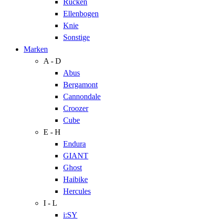
Rücken
Ellenbogen
Knie
Sonstige
Marken
A - D
Abus
Bergamont
Cannondale
Croozer
Cube
E - H
Endura
GIANT
Ghost
Haibike
Hercules
I - L
i:SY