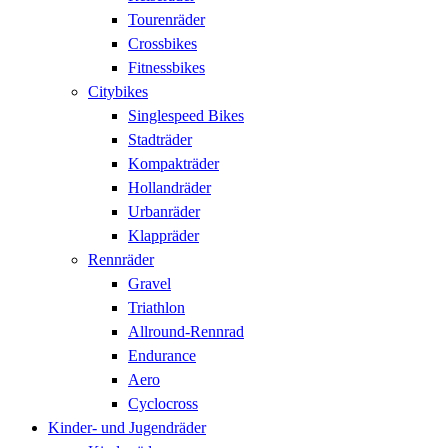
Tourenräder
Crossbikes
Fitnessbikes
Citybikes
Singlespeed Bikes
Stadträder
Kompakträder
Hollandräder
Urbanräder
Klappräder
Rennräder
Gravel
Triathlon
Allround-Rennrad
Endurance
Aero
Cyclocross
Kinder- und Jugendräder