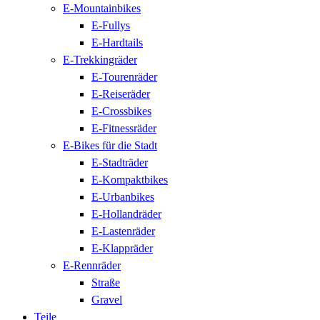
E-Mountainbikes
E-Fullys
E-Hardtails
E-Trekkingräder
E-Tourenräder
E-Reiseräder
E-Crossbikes
E-Fitnessräder
E-Bikes für die Stadt
E-Stadträder
E-Kompaktbikes
E-Urbanbikes
E-Hollandräder
E-Lastenräder
E-Klappräder
E-Rennräder
Straße
Gravel
Teile