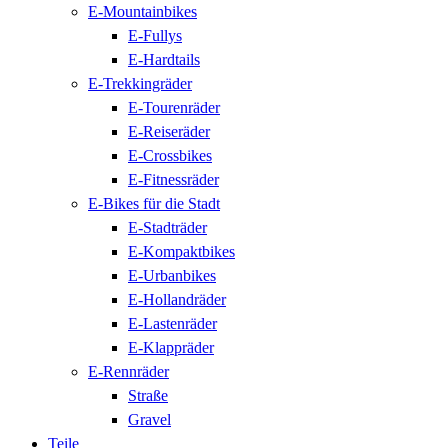
E-Mountainbikes
E-Fullys
E-Hardtails
E-Trekkingräder
E-Tourenräder
E-Reiseräder
E-Crossbikes
E-Fitnessräder
E-Bikes für die Stadt
E-Stadträder
E-Kompaktbikes
E-Urbanbikes
E-Hollandräder
E-Lastenräder
E-Klappräder
E-Rennräder
Straße
Gravel
Teile