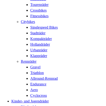
Tourenräder
Crossbikes
Fitnessbikes
Citybikes
Singlespeed Bikes
Stadträder
Kompakträder
Hollandräder
Urbanräder
Klappräder
Rennräder
Gravel
Triathlon
Allround-Rennrad
Endurance
Aero
Cyclocross
Kinder- und Jugendräder