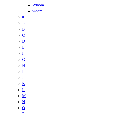
Winora
woom
#
A
B
C
D
E
F
G
H
I
J
K
L
M
N
O