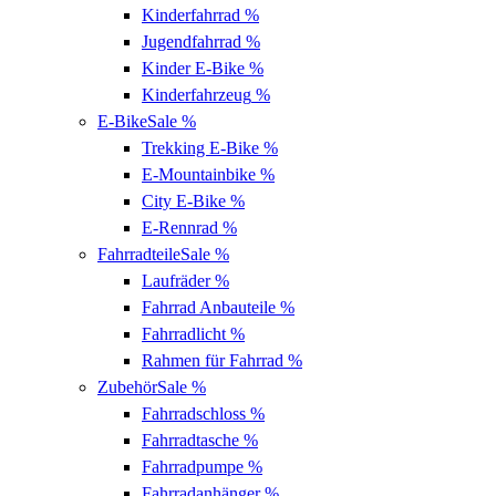
Kinderfahrrad
%
Jugendfahrrad
%
Kinder E-Bike
%
Kinderfahrzeug
%
E-Bike
Sale %
Trekking E-Bike
%
E-Mountainbike
%
City E-Bike
%
E-Rennrad
%
Fahrradteile
Sale %
Laufräder
%
Fahrrad Anbauteile
%
Fahrradlicht
%
Rahmen für Fahrrad
%
Zubehör
Sale %
Fahrradschloss
%
Fahrradtasche
%
Fahrradpumpe
%
Fahrradanhänger
%