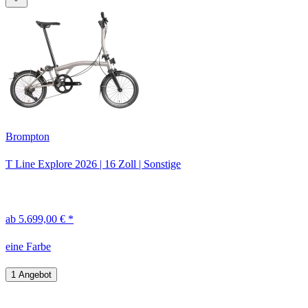
Brompton
T Line Explore
2026
|
16 Zoll
|
Sonstige
ab 5.699,00 € *
eine Farbe
1 Angebot