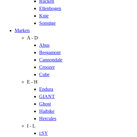
Rücken
Ellenbogen
Knie
Sonstige
Marken
A - D
Abus
Bergamont
Cannondale
Croozer
Cube
E - H
Endura
GIANT
Ghost
Haibike
Hercules
I - L
i:SY