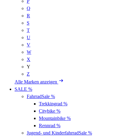
P
Q
R
S
T
U
V
W
X
Y
Z
Alle Marken anzeigen
SALE %
Fahrrad
Sale %
Trekkingrad
%
Citybike
%
Mountainbike
%
Rennrad
%
Jugend- und Kinderfahrrad
Sale %