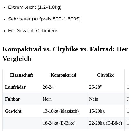
Extrem leicht (1,2-1,8kg)
Sehr teuer (Aufpreis 800-1.500€)
Für Gewicht-Optimierer
Kompaktrad vs. Citybike vs. Faltrad: Der
Vergleich
Eigenschaft
Kompaktrad
Citybike
Laufräder
20-24"
26-28"
1
Faltbar
Nein
Nein
Ja
Gewicht
13-18kg (klassisch)
15-20kg
10
18-24kg (E-Bike)
22-28kg (E-Bike)
18