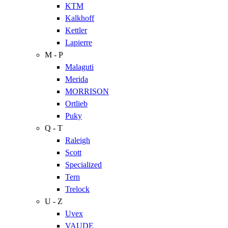
KTM
Kalkhoff
Kettler
Lapierre
M - P
Malaguti
Merida
MORRISON
Ortlieb
Puky
Q - T
Raleigh
Scott
Specialized
Tern
Trelock
U - Z
Uvex
VAUDE