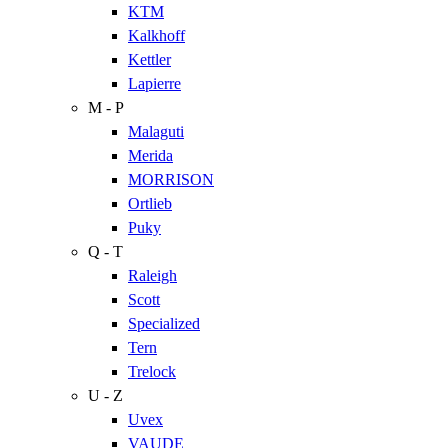
KTM
Kalkhoff
Kettler
Lapierre
M - P
Malaguti
Merida
MORRISON
Ortlieb
Puky
Q - T
Raleigh
Scott
Specialized
Tern
Trelock
U - Z
Uvex
VAUDE