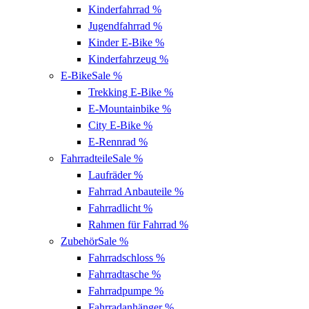
Kinderfahrrad
%
Jugendfahrrad
%
Kinder E-Bike
%
Kinderfahrzeug
%
E-Bike
Sale %
Trekking E-Bike
%
E-Mountainbike
%
City E-Bike
%
E-Rennrad
%
Fahrradteile
Sale %
Laufräder
%
Fahrrad Anbauteile
%
Fahrradlicht
%
Rahmen für Fahrrad
%
Zubehör
Sale %
Fahrradschloss
%
Fahrradtasche
%
Fahrradpumpe
%
Fahrradanhänger
%