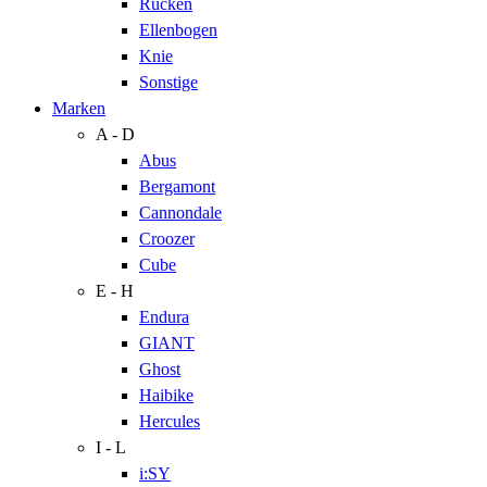
Rücken
Ellenbogen
Knie
Sonstige
Marken
A - D
Abus
Bergamont
Cannondale
Croozer
Cube
E - H
Endura
GIANT
Ghost
Haibike
Hercules
I - L
i:SY