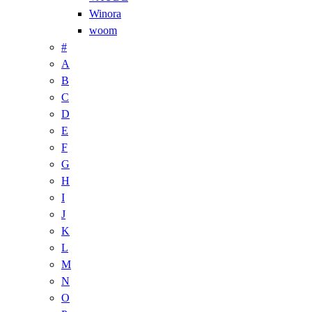
Winora
woom
#
A
B
C
D
E
F
G
H
I
J
K
L
M
N
O