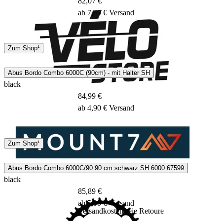
82,07 €
ab 7,49 € Versand
Hermes
Zum Shop¹
1 - 5 Tage
Abus Bordo Combo 6000C (90cm) - mit Halter SH
black
84,99 €
ab 4,90 € Versand
DHL
Zum Shop¹
1 - 3 Tage
Abus Bordo Combo 6000C/90 90 cm schwarz SH 6000 67599
black
85,89 €
ab 5,90 € Versand
Versandkostenfreie Retoure