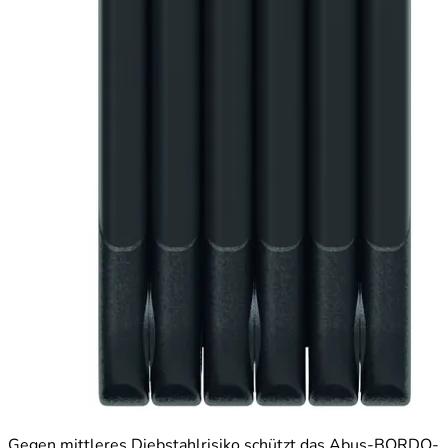
Gegen mittleres Diebstahlrisiko schützt das Abus-BORDO-