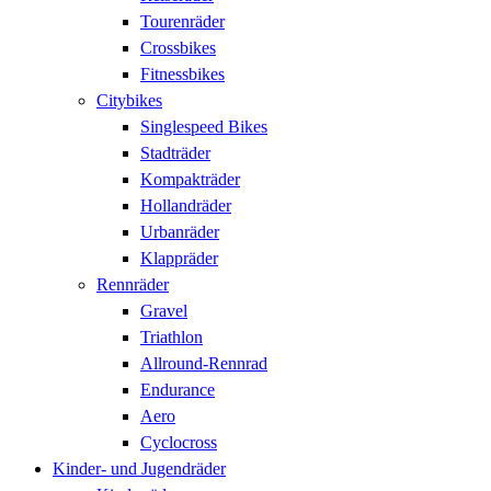
Tourenräder
Crossbikes
Fitnessbikes
Citybikes
Singlespeed Bikes
Stadträder
Kompakträder
Hollandräder
Urbanräder
Klappräder
Rennräder
Gravel
Triathlon
Allround-Rennrad
Endurance
Aero
Cyclocross
Kinder- und Jugendräder