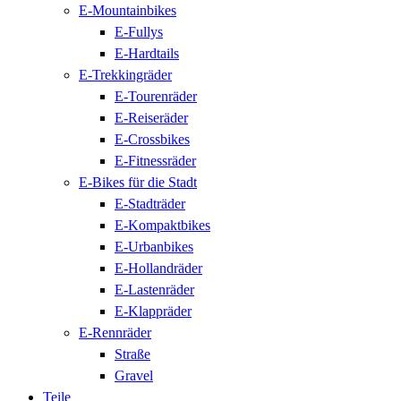
E-Mountainbikes
E-Fullys
E-Hardtails
E-Trekkingräder
E-Tourenräder
E-Reiseräder
E-Crossbikes
E-Fitnessräder
E-Bikes für die Stadt
E-Stadträder
E-Kompaktbikes
E-Urbanbikes
E-Hollandräder
E-Lastenräder
E-Klappräder
E-Rennräder
Straße
Gravel
Teile