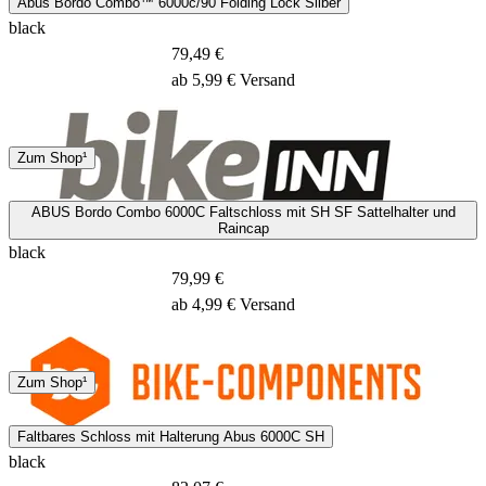
Abus Bordo Combo™ 6000c/90 Folding Lock Silber
black
79,49 €
ab 5,99 € Versand
Hermes
Zum Shop¹
29 - 31 Tage
ABUS Bordo Combo 6000C Faltschloss mit SH SF Sattelhalter und
Raincap
black
79,99 €
ab 4,99 € Versand
DHL
Zum Shop¹
2 - 4 Tage
Faltbares Schloss mit Halterung Abus 6000C SH
black