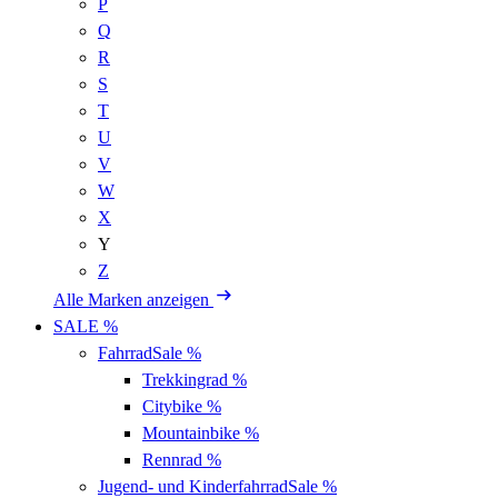
P
Q
R
S
T
U
V
W
X
Y
Z
Alle Marken anzeigen
SALE %
Fahrrad
Sale %
Trekkingrad
%
Citybike
%
Mountainbike
%
Rennrad
%
Jugend- und Kinderfahrrad
Sale %