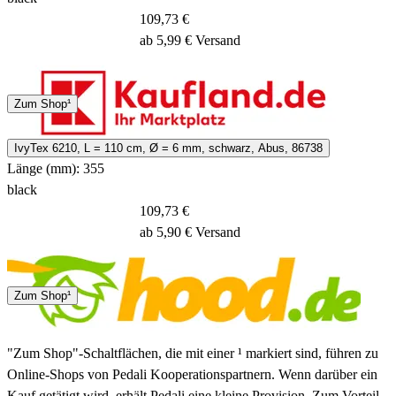
109,73 €
ab 5,99 € Versand
DHL
Zum Shop¹
5 - 6 Tage
IvyTex 6210, L = 110 cm, Ø = 6 mm, schwarz, Abus, 86738
Länge (mm): 355
black
109,73 €
ab 5,90 € Versand
1 - 4 Tage
Zum Shop¹
"Zum Shop"-Schaltflächen, die mit einer ¹ markiert sind, führen zu
Online-Shops von Pedali Kooperationspartnern. Wenn darüber ein
Kauf getätigt wird, erhält Pedali eine kleine Provision. Zum Vorteil