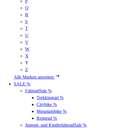
P
Q
R
S
T
U
V
W
X
Y
Z
Alle Marken anzeigen
SALE %
Fahrrad
Sale %
Trekkingrad
%
Citybike
%
Mountainbike
%
Rennrad
%
Jugend- und Kinderfahrrad
Sale %