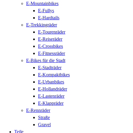
E-Mountainbikes
E-Fullys
E-Hardtails
E-Trekkingräder
E-Tourenräder
E-Reiseräder
E-Crossbikes
E-Fitnessräder
E-Bikes für die Stadt
E-Stadträder
E-Kompaktbikes
E-Urbanbikes
E-Hollandräder
E-Lastenräder
E-Klappräder
E-Rennräder
Straße
Gravel
Teile