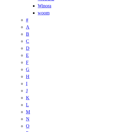
Winora
woom
#
A
B
C
D
E
F
G
H
I
J
K
L
M
N
O