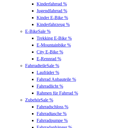
Kinderfahrrad
%
Jugendfahrrad
%
Kinder E-Bike
%
Kinderfahrzeug
%
E-Bike
Sale %
Trekking E-Bike
%
E-Mountainbike
%
City E-Bike
%
E-Rennrad
%
Fahrradteile
Sale %
Laufräder
%
Fahrrad Anbauteile
%
Fahrradlicht
%
Rahmen für Fahrrad
%
Zubehör
Sale %
Fahrradschloss
%
Fahrradtasche
%
Fahrradpumpe
%
Fahrradanhänger
%