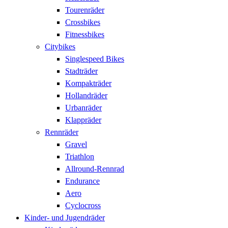
Tourenräder
Crossbikes
Fitnessbikes
Citybikes
Singlespeed Bikes
Stadträder
Kompakträder
Hollandräder
Urbanräder
Klappräder
Rennräder
Gravel
Triathlon
Allround-Rennrad
Endurance
Aero
Cyclocross
Kinder- und Jugendräder