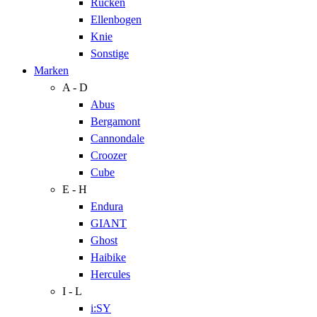
Rücken
Ellenbogen
Knie
Sonstige
Marken
A - D
Abus
Bergamont
Cannondale
Croozer
Cube
E - H
Endura
GIANT
Ghost
Haibike
Hercules
I - L
i:SY