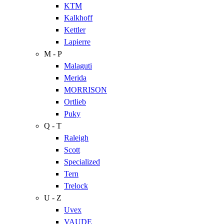
KTM
Kalkhoff
Kettler
Lapierre
M - P
Malaguti
Merida
MORRISON
Ortlieb
Puky
Q - T
Raleigh
Scott
Specialized
Tern
Trelock
U - Z
Uvex
VAUDE