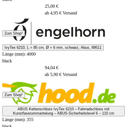
25,00 €
ab 4,95 € Versand
DHL
Zum Shop¹
1 - 3 Tage
IvyTex 6210, L = 85 cm, Ø = 6 mm, schwarz, Abus, 89511
Länge (mm): 4000
black
94,04 €
ab 5,90 € Versand
1 - 4 Tage
Zum Shop¹
ABUS Kettenschloss IvyTex 6210 – Fahrradschloss mit
Kunstfaserummantelung – ABUS-Sicherheitslevel 6 – 110 cm
Länge (mm): 355
black