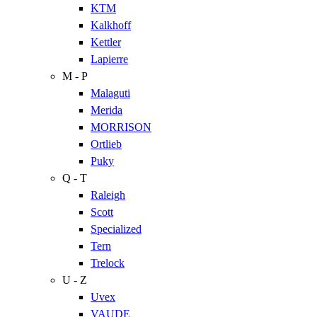
KTM
Kalkhoff
Kettler
Lapierre
M - P
Malaguti
Merida
MORRISON
Ortlieb
Puky
Q - T
Raleigh
Scott
Specialized
Tern
Trelock
U - Z
Uvex
VAUDE