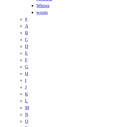
Winora
woom
#
A
B
C
D
E
F
G
H
I
J
K
L
M
N
O