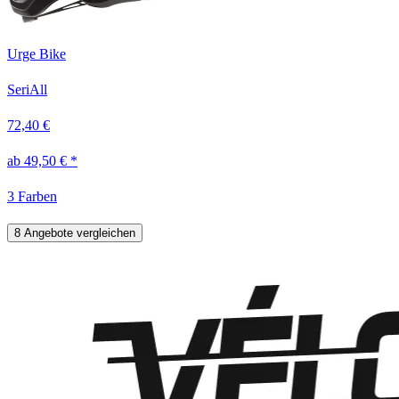
Urge Bike
SeriAll
72,40 €
ab 49,50 € *
3 Farben
8 Angebote vergleichen