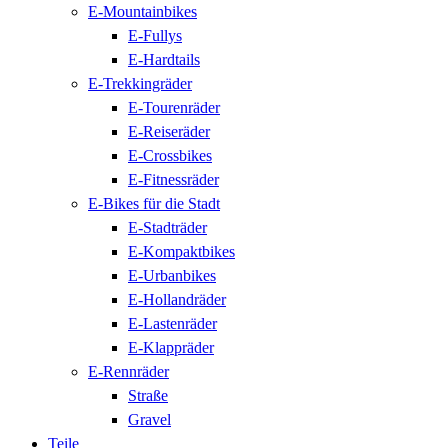
E-Mountainbikes
E-Fullys
E-Hardtails
E-Trekkingräder
E-Tourenräder
E-Reiseräder
E-Crossbikes
E-Fitnessräder
E-Bikes für die Stadt
E-Stadträder
E-Kompaktbikes
E-Urbanbikes
E-Hollandräder
E-Lastenräder
E-Klappräder
E-Rennräder
Straße
Gravel
Teile