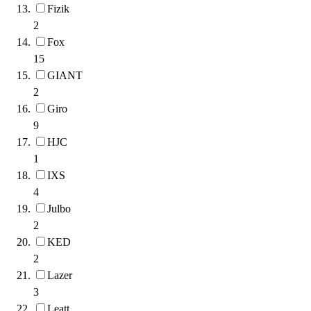
Fizik
2
Fox
15
GIANT
2
Giro
9
HJC
1
IXS
4
Julbo
2
KED
2
Lazer
3
Leatt