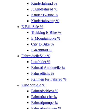
Kinderfahrrad
%
Jugendfahrrad
%
Kinder E-Bike
%
Kinderfahrzeug
%
E-Bike
Sale %
Trekking E-Bike
%
E-Mountainbike
%
City E-Bike
%
E-Rennrad
%
Fahrradteile
Sale %
Laufräder
%
Fahrrad Anbauteile
%
Fahrradlicht
%
Rahmen für Fahrrad
%
Zubehör
Sale %
Fahrradschloss
%
Fahrradtasche
%
Fahrradpumpe
%
Fahrradanhänger
%