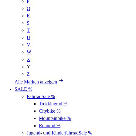
P
Q
R
S
T
U
V
W
X
Y
Z
Alle Marken anzeigen
SALE %
Fahrrad
Sale %
Trekkingrad
%
Citybike
%
Mountainbike
%
Rennrad
%
Jugend- und Kinderfahrrad
Sale %