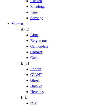
Rücken
Ellenbogen
Knie
Sonstige
Marken
A - D
Abus
Bergamont
Cannondale
Croozer
Cube
E - H
Endura
GIANT
Ghost
Haibike
Hercules
I - L
i:SY