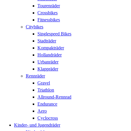
Tourenräder
Crossbikes
Fitnessbikes
Citybikes
Singlespeed Bikes
Stadträder
Kompakträder
Hollandräder
Urbanräder
Klappräder
Rennräder
Gravel
Triathlon
Allround-Rennrad
Endurance
Aero
Cyclocross
Kinder- und Jugendräder