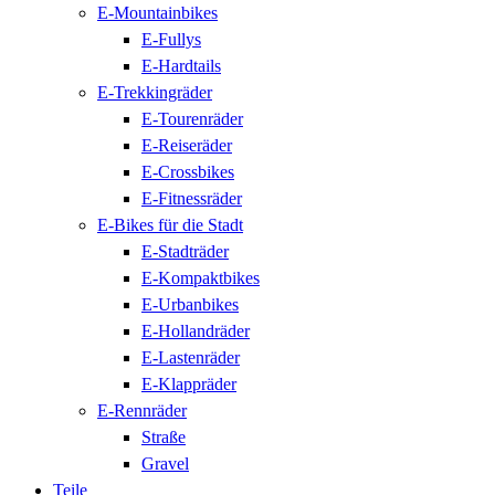
E-Mountainbikes
E-Fullys
E-Hardtails
E-Trekkingräder
E-Tourenräder
E-Reiseräder
E-Crossbikes
E-Fitnessräder
E-Bikes für die Stadt
E-Stadträder
E-Kompaktbikes
E-Urbanbikes
E-Hollandräder
E-Lastenräder
E-Klappräder
E-Rennräder
Straße
Gravel
Teile