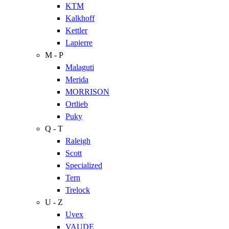
KTM
Kalkhoff
Kettler
Lapierre
M - P
Malaguti
Merida
MORRISON
Ortlieb
Puky
Q - T
Raleigh
Scott
Specialized
Tern
Trelock
U - Z
Uvex
VAUDE