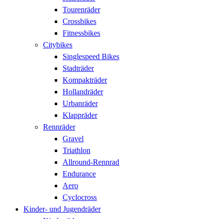
Tourenräder
Crossbikes
Fitnessbikes
Citybikes
Singlespeed Bikes
Stadträder
Kompakträder
Hollandräder
Urbanräder
Klappräder
Rennräder
Gravel
Triathlon
Allround-Rennrad
Endurance
Aero
Cyclocross
Kinder- und Jugendräder