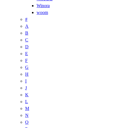
Winora
woom
#
A
B
C
D
E
F
G
H
I
J
K
L
M
N
O