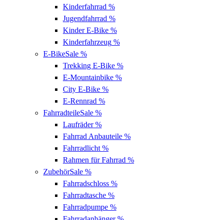
Kinderfahrrad
%
Jugendfahrrad
%
Kinder E-Bike
%
Kinderfahrzeug
%
E-Bike
Sale %
Trekking E-Bike
%
E-Mountainbike
%
City E-Bike
%
E-Rennrad
%
Fahrradteile
Sale %
Laufräder
%
Fahrrad Anbauteile
%
Fahrradlicht
%
Rahmen für Fahrrad
%
Zubehör
Sale %
Fahrradschloss
%
Fahrradtasche
%
Fahrradpumpe
%
Fahrradanhänger
%