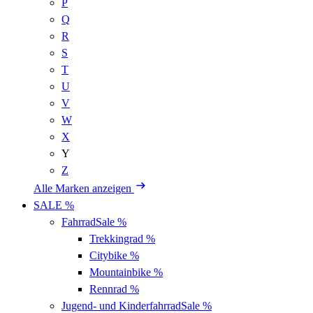
P
Q
R
S
T
U
V
W
X
Y
Z
Alle Marken anzeigen
SALE %
Fahrrad
Sale %
Trekkingrad
%
Citybike
%
Mountainbike
%
Rennrad
%
Jugend- und Kinderfahrrad
Sale %