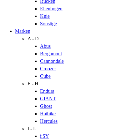
Rücken
Ellenbogen
Knie
Sonstige
Marken
A - D
Abus
Bergamont
Cannondale
Croozer
Cube
E - H
Endura
GIANT
Ghost
Haibike
Hercules
I - L
i:SY