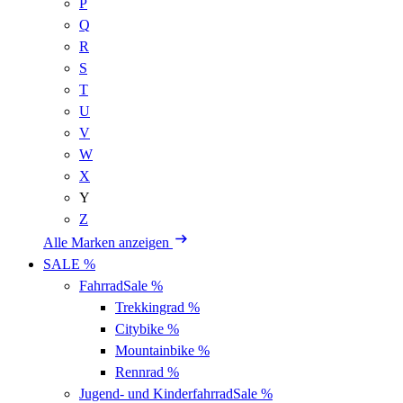
P
Q
R
S
T
U
V
W
X
Y
Z
Alle Marken anzeigen
SALE %
Fahrrad
Sale %
Trekkingrad
%
Citybike
%
Mountainbike
%
Rennrad
%
Jugend- und Kinderfahrrad
Sale %