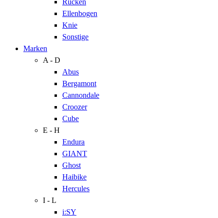
Rücken
Ellenbogen
Knie
Sonstige
Marken
A - D
Abus
Bergamont
Cannondale
Croozer
Cube
E - H
Endura
GIANT
Ghost
Haibike
Hercules
I - L
i:SY