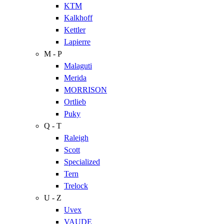
KTM
Kalkhoff
Kettler
Lapierre
M - P
Malaguti
Merida
MORRISON
Ortlieb
Puky
Q - T
Raleigh
Scott
Specialized
Tern
Trelock
U - Z
Uvex
VAUDE