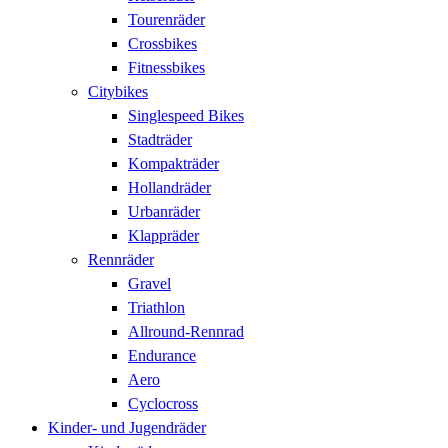
Tourenräder
Crossbikes
Fitnessbikes
Citybikes
Singlespeed Bikes
Stadträder
Kompakträder
Hollandräder
Urbanräder
Klappräder
Rennräder
Gravel
Triathlon
Allround-Rennrad
Endurance
Aero
Cyclocross
Kinder- und Jugendräder