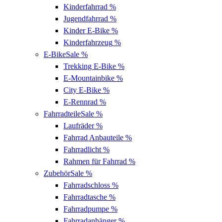
Kinderfahrrad
%
Jugendfahrrad
%
Kinder E-Bike
%
Kinderfahrzeug
%
E-Bike
Sale %
Trekking E-Bike
%
E-Mountainbike
%
City E-Bike
%
E-Rennrad
%
Fahrradteile
Sale %
Laufräder
%
Fahrrad Anbauteile
%
Fahrradlicht
%
Rahmen für Fahrrad
%
Zubehör
Sale %
Fahrradschloss
%
Fahrradtasche
%
Fahrradpumpe
%
Fahrradanhänger
%