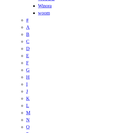
Winora
woom
#
A
B
C
D
E
F
G
H
I
J
K
L
M
N
O