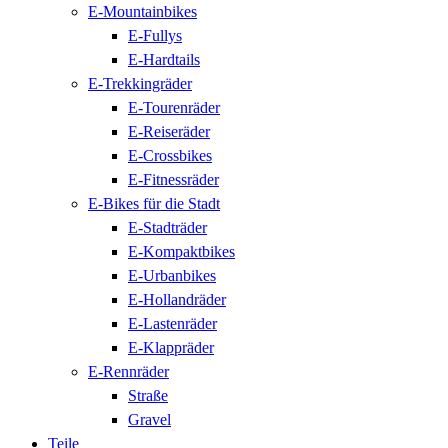
E-Mountainbikes
E-Fullys
E-Hardtails
E-Trekkingräder
E-Tourenräder
E-Reiseräder
E-Crossbikes
E-Fitnessräder
E-Bikes für die Stadt
E-Stadträder
E-Kompaktbikes
E-Urbanbikes
E-Hollandräder
E-Lastenräder
E-Klappräder
E-Rennräder
Straße
Gravel
Teile