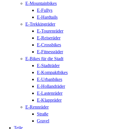
E-Mountainbikes
E-Fullys
E-Hardtails
E-Trekkingräder
E-Tourenräder
E-Reiseräder
E-Crossbikes
E-Fitnessräder
E-Bikes für die Stadt
E-Stadträder
E-Kompaktbikes
E-Urbanbikes
E-Hollandräder
E-Lastenräder
E-Klappräder
E-Rennräder
Straße
Gravel
Teile