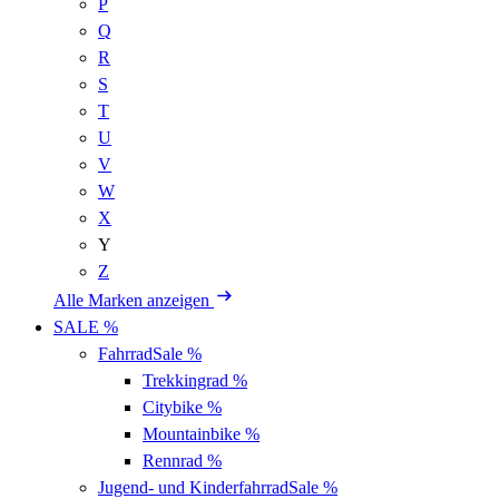
P
Q
R
S
T
U
V
W
X
Y
Z
Alle Marken anzeigen
SALE %
Fahrrad
Sale %
Trekkingrad
%
Citybike
%
Mountainbike
%
Rennrad
%
Jugend- und Kinderfahrrad
Sale %