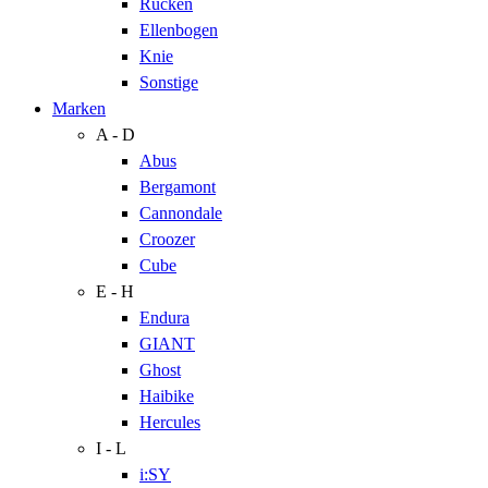
Rücken
Ellenbogen
Knie
Sonstige
Marken
A - D
Abus
Bergamont
Cannondale
Croozer
Cube
E - H
Endura
GIANT
Ghost
Haibike
Hercules
I - L
i:SY