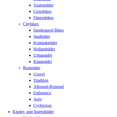
Tourenräder
Crossbikes
Fitnessbikes
Citybikes
Singlespeed Bikes
Stadträder
Kompakträder
Hollandräder
Urbanräder
Klappräder
Rennräder
Gravel
Triathlon
Allround-Rennrad
Endurance
Aero
Cyclocross
Kinder- und Jugendräder