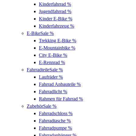
Kinderfahrrad
%
Jugendfahrrad
%
Kinder E-Bike
%
Kinderfahrzeug
%
E-Bike
Sale %
Trekking E-Bike
%
E-Mountainbike
%
City E-Bike
%
E-Rennrad
%
Fahrradteile
Sale %
Laufräder
%
Fahrrad Anbauteile
%
Fahrradlicht
%
Rahmen für Fahrrad
%
Zubehör
Sale %
Fahrradschloss
%
Fahrradtasche
%
Fahrradpumpe
%
Fahrradanhänger
%