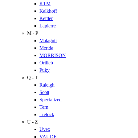
KTM
Kalkhoff
Kettler
Lapierre
M - P
Malaguti
Merida
MORRISON
Ortlieb
Puky
Q - T
Raleigh
Scott
Specialized
Tern
Trelock
U - Z
Uvex
VAUDE