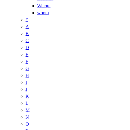
Winora
woom
#
A
B
C
D
E
F
G
H
I
J
K
L
M
N
O