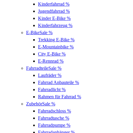
Kinderfahrrad
%
Jugendfahrrad
%
Kinder E-Bike
%
Kinderfahrzeug
%
E-Bike
Sale %
Trekking E-Bike
%
E-Mountainbike
%
City E-Bike
%
E-Rennrad
%
Fahrradteile
Sale %
Laufräder
%
Fahrrad Anbauteile
%
Fahrradlicht
%
Rahmen für Fahrrad
%
Zubehör
Sale %
Fahrradschloss
%
Fahrradtasche
%
Fahrradpumpe
%
Fahrradanhänger
%