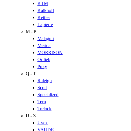
KTM
Kalkhoff
Kettler
Lapierre
M - P
Malaguti
Merida
MORRISON
Ortlieb
Puky
Q - T
Raleigh
Scott
Specialized
Tern
Trelock
U - Z
Uvex
VAUDE