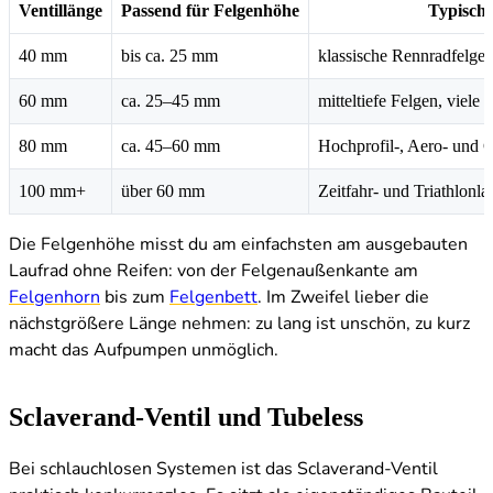
Ventillänge
Passend für Felgenhöhe
Typische
40 mm
bis ca. 25 mm
klassische Rennradfelge
60 mm
ca. 25–45 mm
mitteltiefe Felgen, viel
80 mm
ca. 45–60 mm
Hochprofil-, Aero- und 
100 mm+
über 60 mm
Zeitfahr- und Triathlonla
Die Felgenhöhe misst du am einfachsten am ausgebauten
Laufrad ohne Reifen: von der Felgenaußenkante am
Felgenhorn
bis zum
Felgenbett
. Im Zweifel lieber die
nächstgrößere Länge nehmen: zu lang ist unschön, zu kurz
macht das Aufpumpen unmöglich.
Sclaverand-Ventil und Tubeless
Bei schlauchlosen Systemen ist das Sclaverand-Ventil