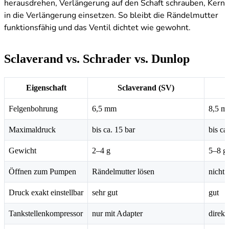
herausdrehen, Verlängerung auf den Schaft schrauben, Kern
in die Verlängerung einsetzen. So bleibt die Rändelmutter
funktionsfähig und das Ventil dichtet wie gewohnt.
Sclaverand vs. Schrader vs. Dunlop
Eigenschaft
Sclaverand (SV)
Felgenbohrung
6,5 mm
8,5 m
Maximaldruck
bis ca. 15 bar
bis ca
Gewicht
2–4 g
5–8 g
Öffnen zum Pumpen
Rändelmutter lösen
nicht 
Druck exakt einstellbar
sehr gut
gut
Tankstellenkompressor
nur mit Adapter
direkt