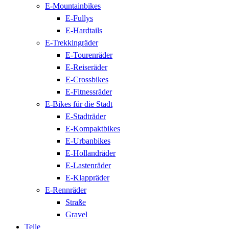
E-Mountainbikes
E-Fullys
E-Hardtails
E-Trekkingräder
E-Tourenräder
E-Reiseräder
E-Crossbikes
E-Fitnessräder
E-Bikes für die Stadt
E-Stadträder
E-Kompaktbikes
E-Urbanbikes
E-Hollandräder
E-Lastenräder
E-Klappräder
E-Rennräder
Straße
Gravel
Teile