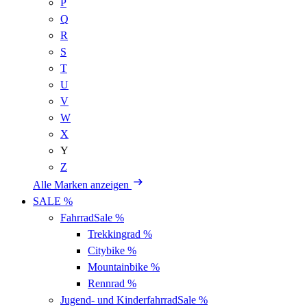
P
Q
R
S
T
U
V
W
X
Y
Z
Alle Marken anzeigen
SALE %
Fahrrad
Sale %
Trekkingrad
%
Citybike
%
Mountainbike
%
Rennrad
%
Jugend- und Kinderfahrrad
Sale %