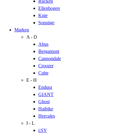
Rücken
Ellenbogen
Knie
Sonstige
Marken
A - D
Abus
Bergamont
Cannondale
Croozer
Cube
E - H
Endura
GIANT
Ghost
Haibike
Hercules
I - L
i:SY