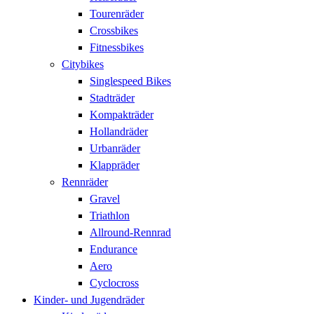
Tourenräder
Crossbikes
Fitnessbikes
Citybikes
Singlespeed Bikes
Stadträder
Kompakträder
Hollandräder
Urbanräder
Klappräder
Rennräder
Gravel
Triathlon
Allround-Rennrad
Endurance
Aero
Cyclocross
Kinder- und Jugendräder