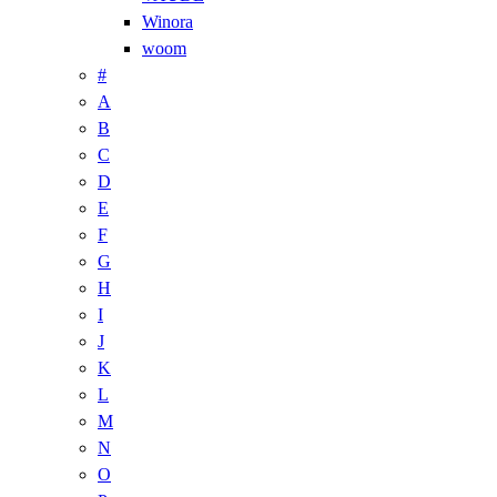
Winora
woom
#
A
B
C
D
E
F
G
H
I
J
K
L
M
N
O