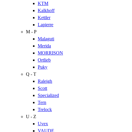
KTM
Kalkhoff
Kettler
Lapierre
M - P
Malaguti
Merida
MORRISON
Ortlieb
Puky
Q - T
Raleigh
Scott
Specialized
Tern
Trelock
U - Z
Uvex
VAUDE