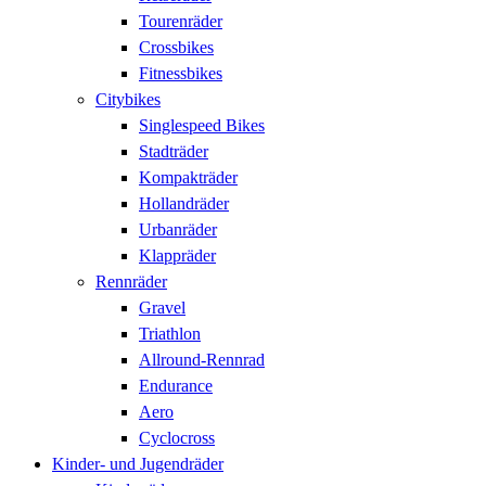
Tourenräder
Crossbikes
Fitnessbikes
Citybikes
Singlespeed Bikes
Stadträder
Kompakträder
Hollandräder
Urbanräder
Klappräder
Rennräder
Gravel
Triathlon
Allround-Rennrad
Endurance
Aero
Cyclocross
Kinder- und Jugendräder