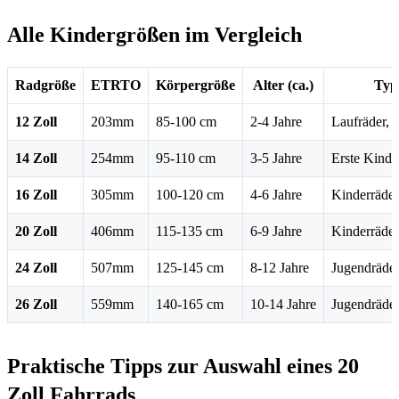
Alle Kindergrößen im Vergleich
Radgröße
ETRTO
Körpergröße
Alter (ca.)
Typi
12 Zoll
203mm
85-100 cm
2-4 Jahre
Laufräder, e
14 Zoll
254mm
95-110 cm
3-5 Jahre
Erste Kinde
16 Zoll
305mm
100-120 cm
4-6 Jahre
Kinderräder
20 Zoll
406mm
115-135 cm
6-9 Jahre
Kinderräde
24 Zoll
507mm
125-145 cm
8-12 Jahre
Jugendräde
26 Zoll
559mm
140-165 cm
10-14 Jahre
Jugendräder
Praktische Tipps zur Auswahl eines 20
Zoll Fahrrads