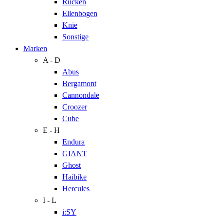
Rücken
Ellenbogen
Knie
Sonstige
Marken
A - D
Abus
Bergamont
Cannondale
Croozer
Cube
E - H
Endura
GIANT
Ghost
Haibike
Hercules
I - L
i:SY