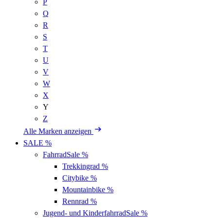
P
Q
R
S
T
U
V
W
X
Y
Z
Alle Marken anzeigen
SALE %
Fahrrad
Sale %
Trekkingrad
%
Citybike
%
Mountainbike
%
Rennrad
%
Jugend- und Kinderfahrrad
Sale %