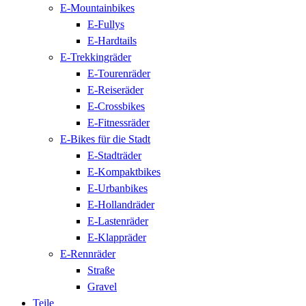
E-Mountainbikes
E-Fullys
E-Hardtails
E-Trekkingräder
E-Tourenräder
E-Reiseräder
E-Crossbikes
E-Fitnessräder
E-Bikes für die Stadt
E-Stadträder
E-Kompaktbikes
E-Urbanbikes
E-Hollandräder
E-Lastenräder
E-Klappräder
E-Rennräder
Straße
Gravel
Teile