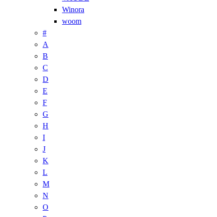
Winora
woom
#
A
B
C
D
E
F
G
H
I
J
K
L
M
N
O