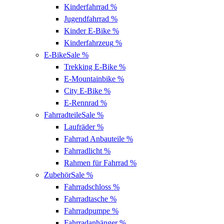
Kinderfahrrad
%
Jugendfahrrad
%
Kinder E-Bike
%
Kinderfahrzeug
%
E-Bike
Sale %
Trekking E-Bike
%
E-Mountainbike
%
City E-Bike
%
E-Rennrad
%
Fahrradteile
Sale %
Laufräder
%
Fahrrad Anbauteile
%
Fahrradlicht
%
Rahmen für Fahrrad
%
Zubehör
Sale %
Fahrradschloss
%
Fahrradtasche
%
Fahrradpumpe
%
Fahrradanhänger
%