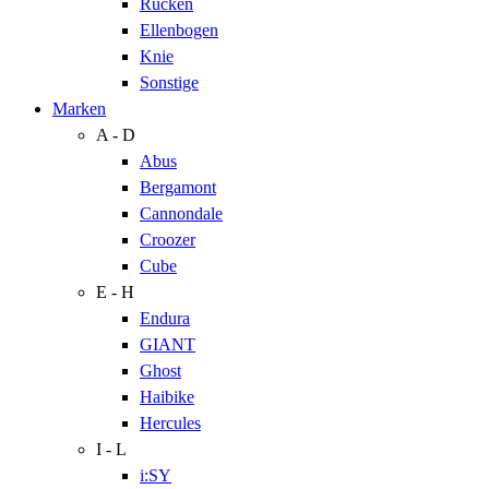
Rücken
Ellenbogen
Knie
Sonstige
Marken
A - D
Abus
Bergamont
Cannondale
Croozer
Cube
E - H
Endura
GIANT
Ghost
Haibike
Hercules
I - L
i:SY