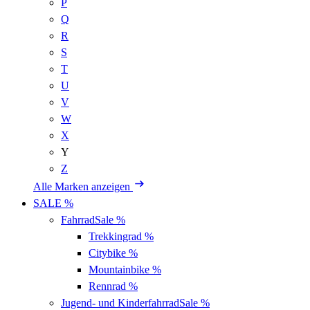
P
Q
R
S
T
U
V
W
X
Y
Z
Alle Marken anzeigen
SALE %
Fahrrad
Sale %
Trekkingrad
%
Citybike
%
Mountainbike
%
Rennrad
%
Jugend- und Kinderfahrrad
Sale %