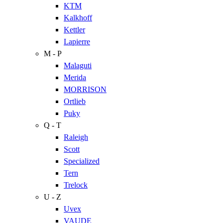
KTM
Kalkhoff
Kettler
Lapierre
M - P
Malaguti
Merida
MORRISON
Ortlieb
Puky
Q - T
Raleigh
Scott
Specialized
Tern
Trelock
U - Z
Uvex
VAUDE