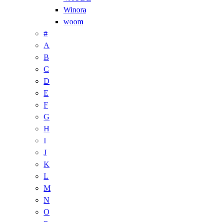
Winora
woom
#
A
B
C
D
E
F
G
H
I
J
K
L
M
N
O