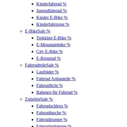
Kinderfahrrad
%
Jugendfahrrad
%
Kinder E-Bike
%
Kinderfahrzeug
%
E-Bike
Sale %
Trekking E-Bike
%
E-Mountainbike
%
City E-Bike
%
E-Rennrad
%
Fahrradteile
Sale %
Laufräder
%
Fahrrad Anbauteile
%
Fahrradlicht
%
Rahmen für Fahrrad
%
Zubehör
Sale %
Fahrradschloss
%
Fahrradtasche
%
Fahrradpumpe
%
Fahrradanhänger
%