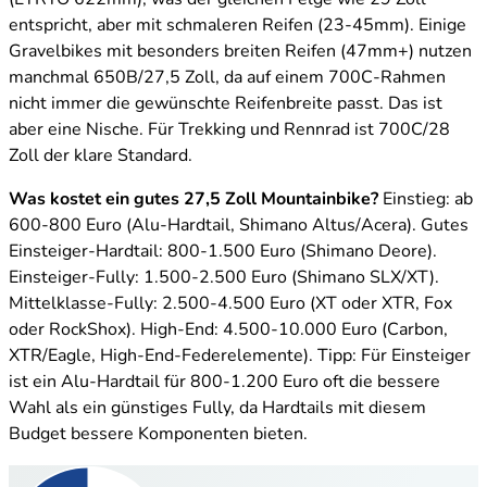
(ETRTO 622mm), was der gleichen Felge wie 29 Zoll
entspricht, aber mit schmaleren Reifen (23-45mm). Einige
Gravelbikes mit besonders breiten Reifen (47mm+) nutzen
manchmal 650B/27,5 Zoll, da auf einem 700C-Rahmen
nicht immer die gewünschte Reifenbreite passt. Das ist
aber eine Nische. Für Trekking und Rennrad ist 700C/28
Zoll der klare Standard.
Was kostet ein gutes 27,5 Zoll Mountainbike?
Einstieg: ab
600-800 Euro (Alu-Hardtail, Shimano Altus/Acera). Gutes
Einsteiger-Hardtail: 800-1.500 Euro (Shimano Deore).
Einsteiger-Fully: 1.500-2.500 Euro (Shimano SLX/XT).
Mittelklasse-Fully: 2.500-4.500 Euro (XT oder XTR, Fox
oder RockShox). High-End: 4.500-10.000 Euro (Carbon,
XTR/Eagle, High-End-Federelemente). Tipp: Für Einsteiger
ist ein Alu-Hardtail für 800-1.200 Euro oft die bessere
Wahl als ein günstiges Fully, da Hardtails mit diesem
Budget bessere Komponenten bieten.