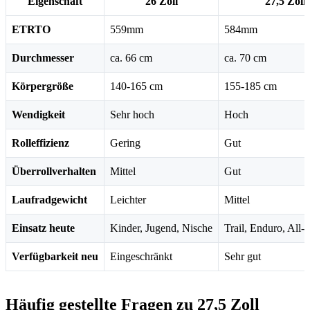
Eigenschaft
26 Zoll
27,5 Zoll
ETRTO
559mm
584mm
Durchmesser
ca. 66 cm
ca. 70 cm
Körpergröße
140-165 cm
155-185 cm
Wendigkeit
Sehr hoch
Hoch
Rolleffizienz
Gering
Gut
Überrollverhalten
Mittel
Gut
Laufradgewicht
Leichter
Mittel
Einsatz heute
Kinder, Jugend, Nische
Trail, Enduro, All
Verfügbarkeit neu
Eingeschränkt
Sehr gut
Häufig gestellte Fragen zu 27,5 Zoll