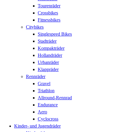
Tourenräder
Crossbikes
Fitnessbikes
Citybikes
Singlespeed Bikes
Stadträder
Kompakträder
Hollandräder
Urbanräder
Klappräder
Rennräder
Gravel
Triathlon
Allround-Rennrad
Endurance
Aero
Cyclocross
Kinder- und Jugendräder