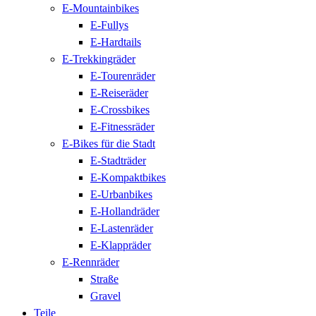
E-Mountainbikes
E-Fullys
E-Hardtails
E-Trekkingräder
E-Tourenräder
E-Reiseräder
E-Crossbikes
E-Fitnessräder
E-Bikes für die Stadt
E-Stadträder
E-Kompaktbikes
E-Urbanbikes
E-Hollandräder
E-Lastenräder
E-Klappräder
E-Rennräder
Straße
Gravel
Teile