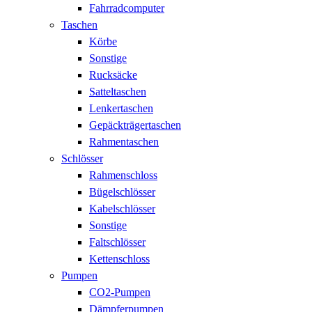
Fahrradcomputer
Taschen
Körbe
Sonstige
Rucksäcke
Satteltaschen
Lenkertaschen
Gepäckträgertaschen
Rahmentaschen
Schlösser
Rahmenschloss
Bügelschlösser
Kabelschlösser
Sonstige
Faltschlösser
Kettenschloss
Pumpen
CO2-Pumpen
Dämpferpumpen