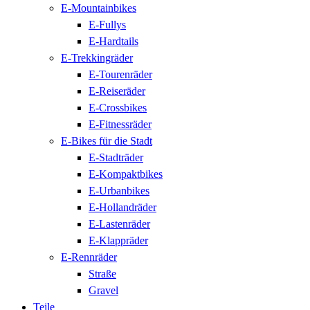
E-Mountainbikes
E-Fullys
E-Hardtails
E-Trekkingräder
E-Tourenräder
E-Reiseräder
E-Crossbikes
E-Fitnessräder
E-Bikes für die Stadt
E-Stadträder
E-Kompaktbikes
E-Urbanbikes
E-Hollandräder
E-Lastenräder
E-Klappräder
E-Rennräder
Straße
Gravel
Teile