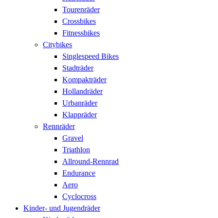
Tourenräder
Crossbikes
Fitnessbikes
Citybikes
Singlespeed Bikes
Stadträder
Kompakträder
Hollandräder
Urbanräder
Klappräder
Rennräder
Gravel
Triathlon
Allround-Rennrad
Endurance
Aero
Cyclocross
Kinder- und Jugendräder