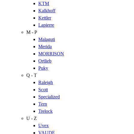
KTM
Kalkhoff
Kettler
Lapierre
M - P
Malaguti
Merida
MORRISON
Ortlieb
Puky
Q - T
Raleigh
Scott
Specialized
Tern
Trelock
U - Z
Uvex
VAUDE