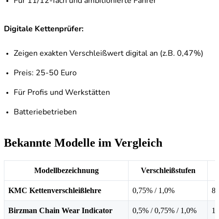
Für 11/12-fach und ambitionierte Fahrer
Digitale Kettenprüfer:
Zeigen exakten Verschleißwert digital an (z.B. 0,47%)
Preis: 25-50 Euro
Für Profis und Werkstätten
Batteriebetrieben
Bekannte Modelle im Vergleich
Modellbezeichnung
Verschleißstufen
P
KMC Kettenverschleißlehre
0,75% / 1,0%
8-
Birzman Chain Wear Indicator
0,5% / 0,75% / 1,0%
15