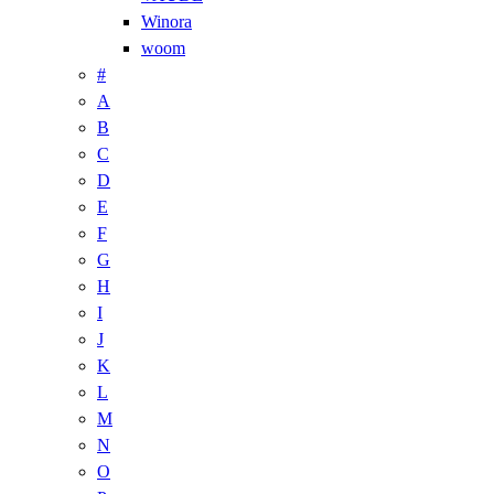
Winora
woom
#
A
B
C
D
E
F
G
H
I
J
K
L
M
N
O