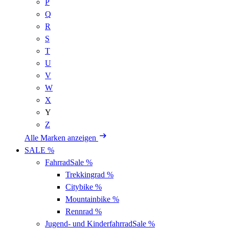
P
Q
R
S
T
U
V
W
X
Y
Z
Alle Marken anzeigen
SALE %
Fahrrad
Sale %
Trekkingrad
%
Citybike
%
Mountainbike
%
Rennrad
%
Jugend- und Kinderfahrrad
Sale %