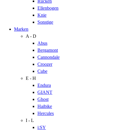
Rücken
Ellenbogen
Knie
Sonstige
Marken
A - D
Abus
Bergamont
Cannondale
Croozer
Cube
E - H
Endura
GIANT
Ghost
Haibike
Hercules
I - L
i:SY