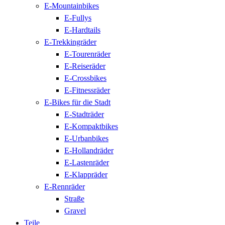
E-Mountainbikes
E-Fullys
E-Hardtails
E-Trekkingräder
E-Tourenräder
E-Reiseräder
E-Crossbikes
E-Fitnessräder
E-Bikes für die Stadt
E-Stadträder
E-Kompaktbikes
E-Urbanbikes
E-Hollandräder
E-Lastenräder
E-Klappräder
E-Rennräder
Straße
Gravel
Teile