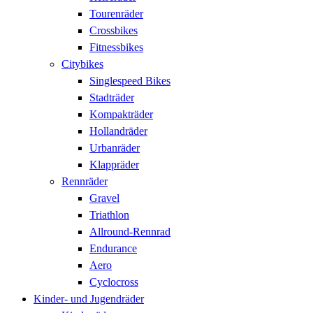
Tourenräder
Crossbikes
Fitnessbikes
Citybikes
Singlespeed Bikes
Stadträder
Kompakträder
Hollandräder
Urbanräder
Klappräder
Rennräder
Gravel
Triathlon
Allround-Rennrad
Endurance
Aero
Cyclocross
Kinder- und Jugendräder