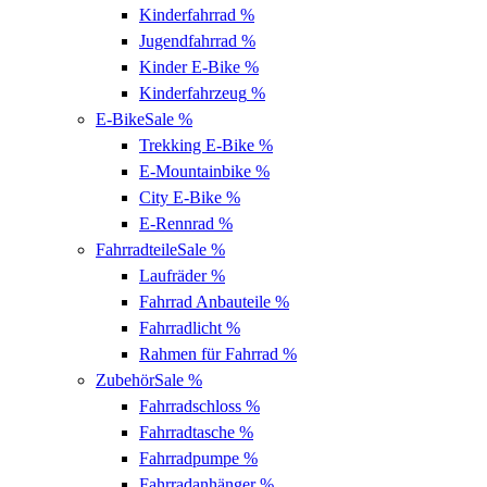
Kinderfahrrad
%
Jugendfahrrad
%
Kinder E-Bike
%
Kinderfahrzeug
%
E-Bike
Sale %
Trekking E-Bike
%
E-Mountainbike
%
City E-Bike
%
E-Rennrad
%
Fahrradteile
Sale %
Laufräder
%
Fahrrad Anbauteile
%
Fahrradlicht
%
Rahmen für Fahrrad
%
Zubehör
Sale %
Fahrradschloss
%
Fahrradtasche
%
Fahrradpumpe
%
Fahrradanhänger
%