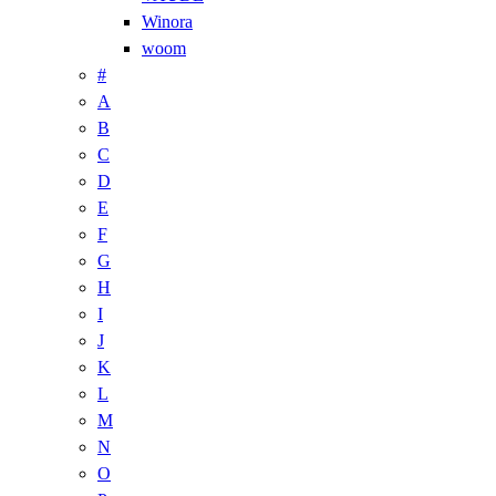
Winora
woom
#
A
B
C
D
E
F
G
H
I
J
K
L
M
N
O