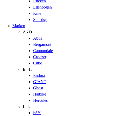
Rücken
Ellenbogen
Knie
Sonstige
Marken
A - D
Abus
Bergamont
Cannondale
Croozer
Cube
E - H
Endura
GIANT
Ghost
Haibike
Hercules
I - L
i:SY