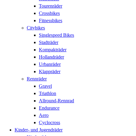
Tourenräder
Crossbikes
Fitnessbikes
Citybikes
Singlespeed Bikes
Stadträder
Kompakträder
Hollandräder
Urbanräder
Klappräder
Rennräder
Gravel
Triathlon
Allround-Rennrad
Endurance
Aero
Cyclocross
Kinder- und Jugendräder