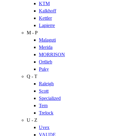
KTM
Kalkhoff
Kettler
Lapierre
M - P
Malaguti
Merida
MORRISON
Ortlieb
Puky
Q - T
Raleigh
Scott
Specialized
Tern
Trelock
U - Z
Uvex
VAUDE