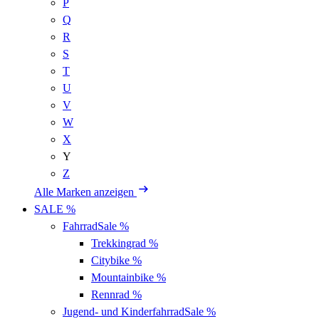
P
Q
R
S
T
U
V
W
X
Y
Z
Alle Marken anzeigen
SALE %
Fahrrad
Sale %
Trekkingrad
%
Citybike
%
Mountainbike
%
Rennrad
%
Jugend- und Kinderfahrrad
Sale %