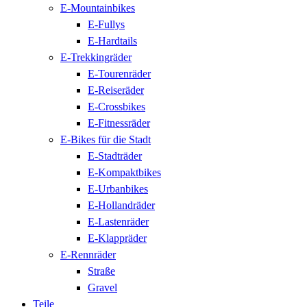
E-Mountainbikes
E-Fullys
E-Hardtails
E-Trekkingräder
E-Tourenräder
E-Reiseräder
E-Crossbikes
E-Fitnessräder
E-Bikes für die Stadt
E-Stadträder
E-Kompaktbikes
E-Urbanbikes
E-Hollandräder
E-Lastenräder
E-Klappräder
E-Rennräder
Straße
Gravel
Teile