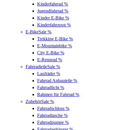
Kinderfahrrad
%
Jugendfahrrad
%
Kinder E-Bike
%
Kinderfahrzeug
%
E-Bike
Sale %
Trekking E-Bike
%
E-Mountainbike
%
City E-Bike
%
E-Rennrad
%
Fahrradteile
Sale %
Laufräder
%
Fahrrad Anbauteile
%
Fahrradlicht
%
Rahmen für Fahrrad
%
Zubehör
Sale %
Fahrradschloss
%
Fahrradtasche
%
Fahrradpumpe
%
Fahrradanhänger
%