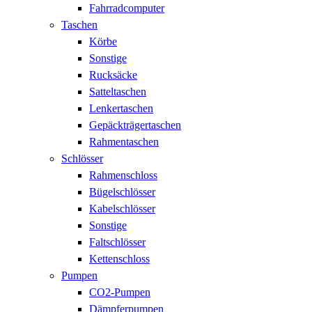
Fahrradcomputer
Taschen
Körbe
Sonstige
Rucksäcke
Satteltaschen
Lenkertaschen
Gepäckträgertaschen
Rahmentaschen
Schlösser
Rahmenschloss
Bügelschlösser
Kabelschlösser
Sonstige
Faltschlösser
Kettenschloss
Pumpen
CO2-Pumpen
Dämpferpumpen