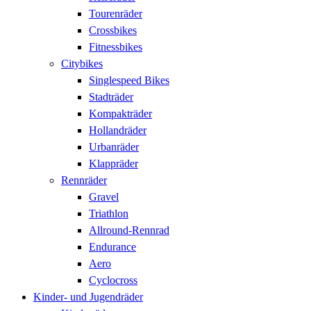
Tourenräder
Crossbikes
Fitnessbikes
Citybikes
Singlespeed Bikes
Stadträder
Kompakträder
Hollandräder
Urbanräder
Klappräder
Rennräder
Gravel
Triathlon
Allround-Rennrad
Endurance
Aero
Cyclocross
Kinder- und Jugendräder