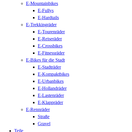
E-Mountainbikes
E-Fullys
E-Hardtails
E-Trekkingräder
E-Tourenräder
E-Reiseräder
E-Crossbikes
E-Fitnessräder
E-Bikes für die Stadt
E-Stadträder
E-Kompaktbikes
E-Urbanbikes
E-Hollandräder
E-Lastenräder
E-Klappräder
E-Rennräder
Straße
Gravel
Teile