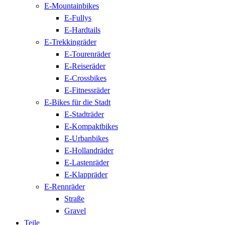
E-Mountainbikes
E-Fullys
E-Hardtails
E-Trekkingräder
E-Tourenräder
E-Reiseräder
E-Crossbikes
E-Fitnessräder
E-Bikes für die Stadt
E-Stadträder
E-Kompaktbikes
E-Urbanbikes
E-Hollandräder
E-Lastenräder
E-Klappräder
E-Rennräder
Straße
Gravel
Teile