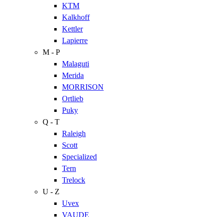
KTM
Kalkhoff
Kettler
Lapierre
M - P
Malaguti
Merida
MORRISON
Ortlieb
Puky
Q - T
Raleigh
Scott
Specialized
Tern
Trelock
U - Z
Uvex
VAUDE