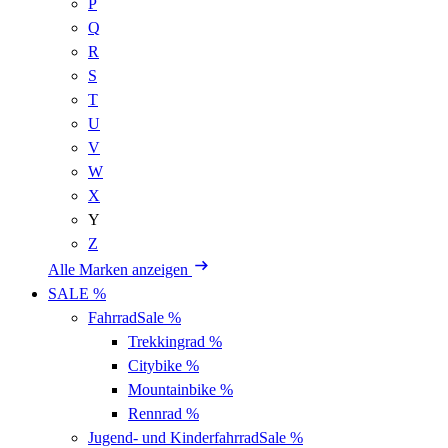
P
Q
R
S
T
U
V
W
X
Y
Z
Alle Marken anzeigen
SALE %
Fahrrad
Sale %
Trekkingrad
%
Citybike
%
Mountainbike
%
Rennrad
%
Jugend- und Kinderfahrrad
Sale %