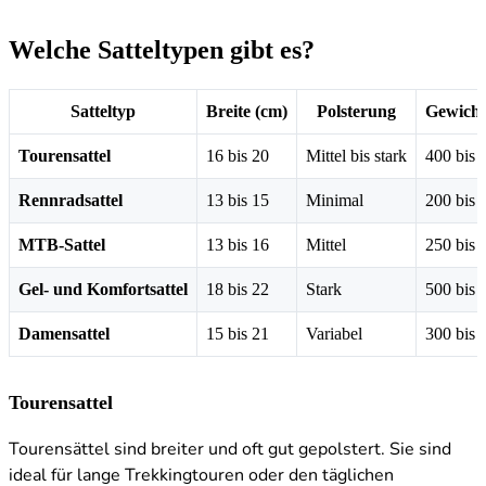
Welche Satteltypen gibt es?
Satteltyp
Breite (cm)
Polsterung
Gewicht
Tourensattel
16 bis 20
Mittel bis stark
400 bis 
Rennradsattel
13 bis 15
Minimal
200 bis 
MTB-Sattel
13 bis 16
Mittel
250 bis 
Gel- und Komfortsattel
18 bis 22
Stark
500 bis 
Damensattel
15 bis 21
Variabel
300 bis 
Tourensattel
Tourensättel sind breiter und oft gut gepolstert. Sie sind
ideal für lange Trekkingtouren oder den täglichen