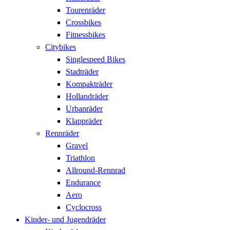
Tourenräder
Crossbikes
Fitnessbikes
Citybikes
Singlespeed Bikes
Stadträder
Kompakträder
Hollandräder
Urbanräder
Klappräder
Rennräder
Gravel
Triathlon
Allround-Rennrad
Endurance
Aero
Cyclocross
Kinder- und Jugendräder