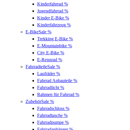
Kinderfahrrad
%
Jugendfahrrad
%
Kinder E-Bike
%
Kinderfahrzeug
%
E-Bike
Sale %
Trekking E-Bike
%
E-Mountainbike
%
City E-Bike
%
E-Rennrad
%
Fahrradteile
Sale %
Laufräder
%
Fahrrad Anbauteile
%
Fahrradlicht
%
Rahmen für Fahrrad
%
Zubehör
Sale %
Fahrradschloss
%
Fahrradtasche
%
Fahrradpumpe
%
Fahrradanhänger
%