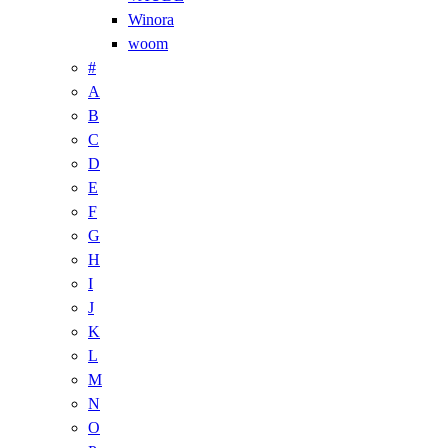
Winora
woom
#
A
B
C
D
E
F
G
H
I
J
K
L
M
N
O