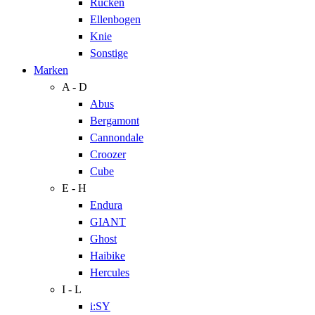
Rücken
Ellenbogen
Knie
Sonstige
Marken
A - D
Abus
Bergamont
Cannondale
Croozer
Cube
E - H
Endura
GIANT
Ghost
Haibike
Hercules
I - L
i:SY