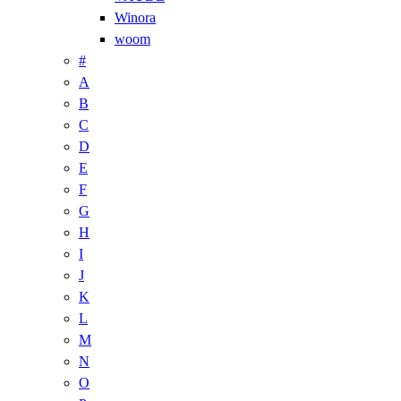
Winora
woom
#
A
B
C
D
E
F
G
H
I
J
K
L
M
N
O