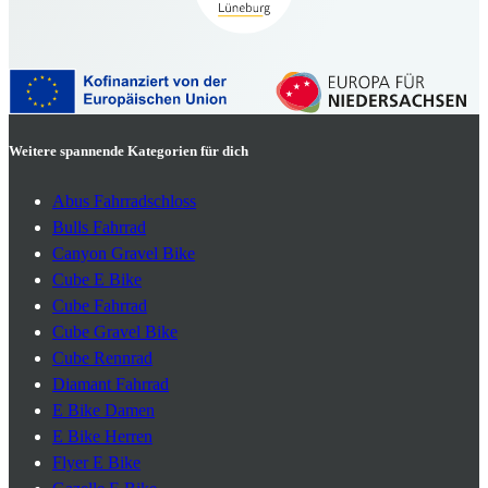
Weitere spannende Kategorien für dich
Abus Fahrradschloss
Bulls Fahrrad
Canyon Gravel Bike
Cube E Bike
Cube Fahrrad
Cube Gravel Bike
Cube Rennrad
Diamant Fahrrad
E Bike Damen
E Bike Herren
Flyer E Bike