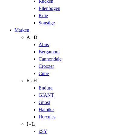
Rücken
Ellenbogen
Knie
Sonstige
Marken
A - D
Abus
Bergamont
Cannondale
Croozer
Cube
E - H
Endura
GIANT
Ghost
Haibike
Hercules
I - L
i:SY