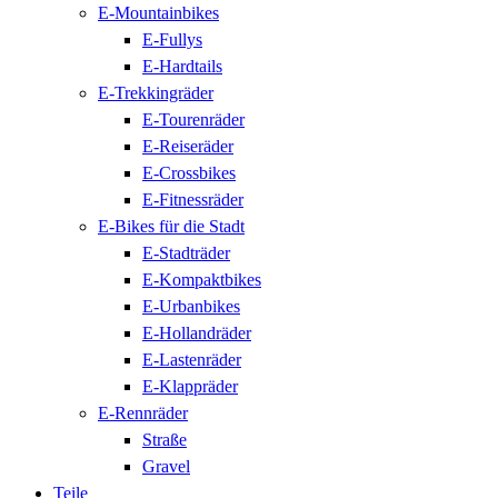
E-Mountainbikes
E-Fullys
E-Hardtails
E-Trekkingräder
E-Tourenräder
E-Reiseräder
E-Crossbikes
E-Fitnessräder
E-Bikes für die Stadt
E-Stadträder
E-Kompaktbikes
E-Urbanbikes
E-Hollandräder
E-Lastenräder
E-Klappräder
E-Rennräder
Straße
Gravel
Teile