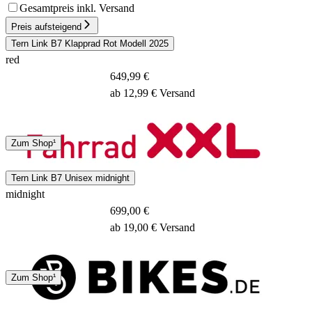
Gesamtpreis inkl. Versand
Preis aufsteigend
Tern Link B7 Klapprad Rot Modell 2025
red
649,99 €
ab 12,99 € Versand
Spedition
Zum Shop¹
3 - 5 Tage
Tern Link B7 Unisex midnight
midnight
699,00 €
ab 19,00 € Versand
4 - 7 Tage
Zum Shop¹