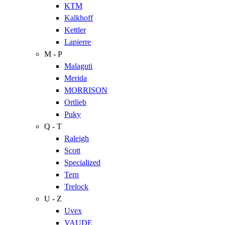
KTM
Kalkhoff
Kettler
Lapierre
M - P
Malaguti
Merida
MORRISON
Ortlieb
Puky
Q - T
Raleigh
Scott
Specialized
Tern
Trelock
U - Z
Uvex
VAUDE