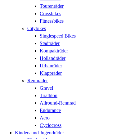
Tourenräder
Crossbikes
Fitnessbikes
Citybikes
Singlespeed Bikes
Stadträder
Kompakträder
Hollandräder
Urbanräder
Klappräder
Rennräder
Gravel
Triathlon
Allround-Rennrad
Endurance
Aero
Cyclocross
Kinder- und Jugendräder