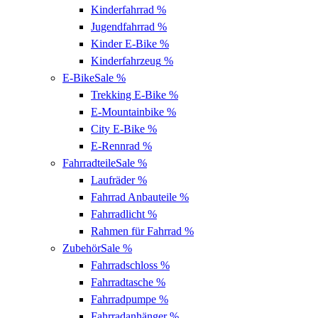
Kinderfahrrad
%
Jugendfahrrad
%
Kinder E-Bike
%
Kinderfahrzeug
%
E-Bike
Sale %
Trekking E-Bike
%
E-Mountainbike
%
City E-Bike
%
E-Rennrad
%
Fahrradteile
Sale %
Laufräder
%
Fahrrad Anbauteile
%
Fahrradlicht
%
Rahmen für Fahrrad
%
Zubehör
Sale %
Fahrradschloss
%
Fahrradtasche
%
Fahrradpumpe
%
Fahrradanhänger
%