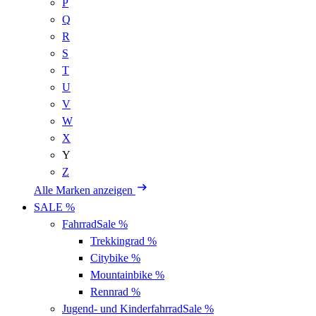
P
Q
R
S
T
U
V
W
X
Y
Z
Alle Marken anzeigen
SALE %
Fahrrad
Sale %
Trekkingrad
%
Citybike
%
Mountainbike
%
Rennrad
%
Jugend- und Kinderfahrrad
Sale %