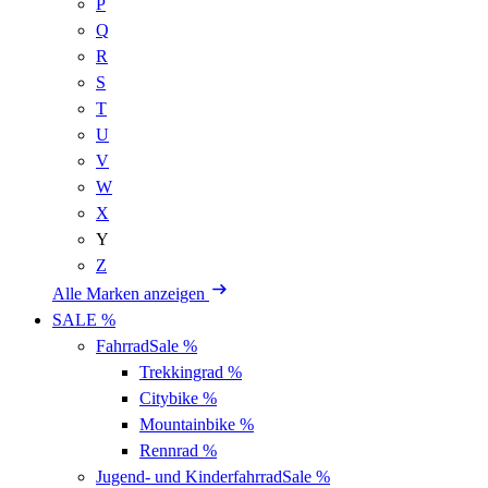
P
Q
R
S
T
U
V
W
X
Y
Z
Alle Marken anzeigen
SALE %
Fahrrad
Sale %
Trekkingrad
%
Citybike
%
Mountainbike
%
Rennrad
%
Jugend- und Kinderfahrrad
Sale %