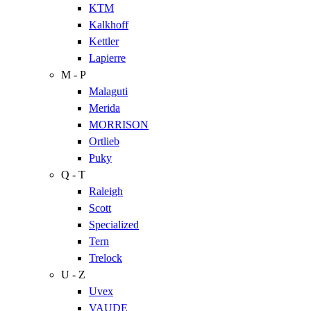
KTM
Kalkhoff
Kettler
Lapierre
M - P
Malaguti
Merida
MORRISON
Ortlieb
Puky
Q - T
Raleigh
Scott
Specialized
Tern
Trelock
U - Z
Uvex
VAUDE