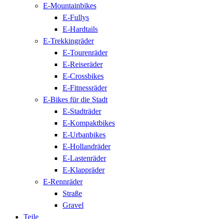
E-Mountainbikes
E-Fullys
E-Hardtails
E-Trekkingräder
E-Tourenräder
E-Reiseräder
E-Crossbikes
E-Fitnessräder
E-Bikes für die Stadt
E-Stadträder
E-Kompaktbikes
E-Urbanbikes
E-Hollandräder
E-Lastenräder
E-Klappräder
E-Rennräder
Straße
Gravel
Teile