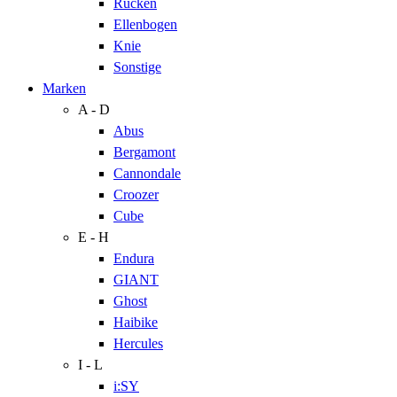
Rücken
Ellenbogen
Knie
Sonstige
Marken
A - D
Abus
Bergamont
Cannondale
Croozer
Cube
E - H
Endura
GIANT
Ghost
Haibike
Hercules
I - L
i:SY