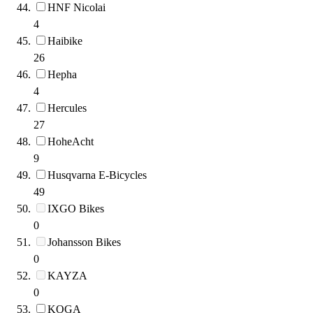
HNF Nicolai
4
Haibike
26
Hepha
4
Hercules
27
HoheAcht
9
Husqvarna E-Bicycles
49
IXGO Bikes
0
Johansson Bikes
0
KAYZA
0
KOGA