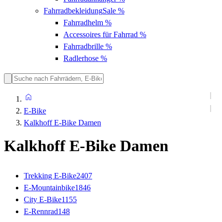
Fahrradbekleidung
Sale %
Fahrradhelm
%
Accessoires für Fahrrad
%
Fahrradbrille
%
Radlerhose
%
E-Bike
Kalkhoff E-Bike Damen
Kalkhoff E-Bike Damen
Trekking E-Bike
2407
E-Mountainbike
1846
City E-Bike
1155
E-Rennrad
148