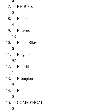
6
BH Bikes
0
Babboe
4
Batavus
13
Benno Bikes
6
Bergamont
97
Bianchi
1
Brompton
9
Bulls
0
COMMENCAL
0