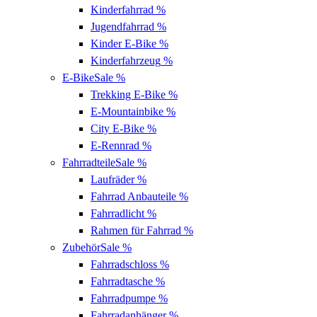
Kinderfahrrad
%
Jugendfahrrad
%
Kinder E-Bike
%
Kinderfahrzeug
%
E-Bike
Sale %
Trekking E-Bike
%
E-Mountainbike
%
City E-Bike
%
E-Rennrad
%
Fahrradteile
Sale %
Laufräder
%
Fahrrad Anbauteile
%
Fahrradlicht
%
Rahmen für Fahrrad
%
Zubehör
Sale %
Fahrradschloss
%
Fahrradtasche
%
Fahrradpumpe
%
Fahrradanhänger
%