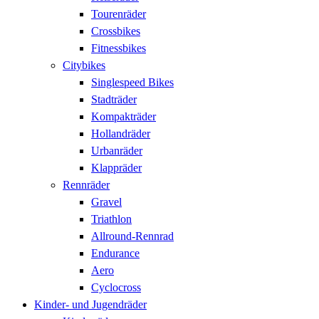
Tourenräder
Crossbikes
Fitnessbikes
Citybikes
Singlespeed Bikes
Stadträder
Kompakträder
Hollandräder
Urbanräder
Klappräder
Rennräder
Gravel
Triathlon
Allround-Rennrad
Endurance
Aero
Cyclocross
Kinder- und Jugendräder