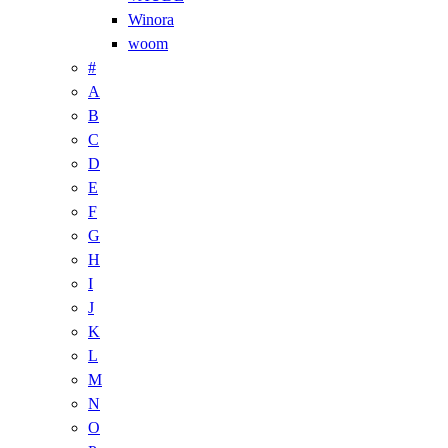
Winora
woom
#
A
B
C
D
E
F
G
H
I
J
K
L
M
N
O