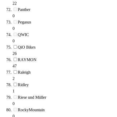
22
Panther
0
Pegasus
0
QWIC
0
QiO Bikes
26
RAYMON
47
Raleigh
2
Ridley
1
Riese und Müller
0
RockyMountain
0