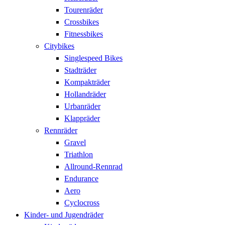
Tourenräder
Crossbikes
Fitnessbikes
Citybikes
Singlespeed Bikes
Stadträder
Kompakträder
Hollandräder
Urbanräder
Klappräder
Rennräder
Gravel
Triathlon
Allround-Rennrad
Endurance
Aero
Cyclocross
Kinder- und Jugendräder