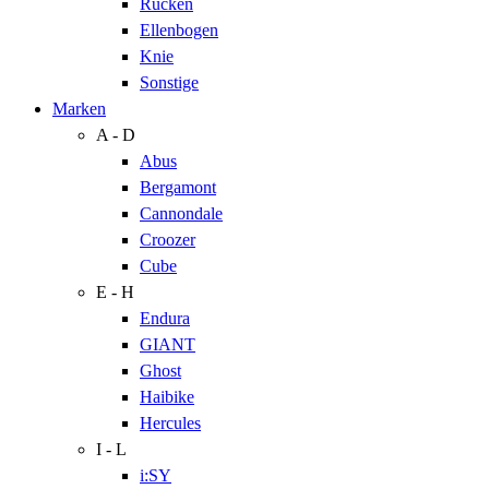
Rücken
Ellenbogen
Knie
Sonstige
Marken
A - D
Abus
Bergamont
Cannondale
Croozer
Cube
E - H
Endura
GIANT
Ghost
Haibike
Hercules
I - L
i:SY