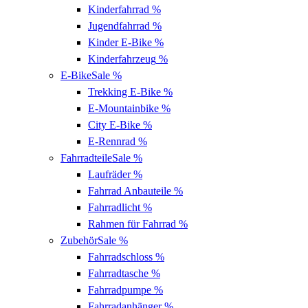
Kinderfahrrad
%
Jugendfahrrad
%
Kinder E-Bike
%
Kinderfahrzeug
%
E-Bike
Sale %
Trekking E-Bike
%
E-Mountainbike
%
City E-Bike
%
E-Rennrad
%
Fahrradteile
Sale %
Laufräder
%
Fahrrad Anbauteile
%
Fahrradlicht
%
Rahmen für Fahrrad
%
Zubehör
Sale %
Fahrradschloss
%
Fahrradtasche
%
Fahrradpumpe
%
Fahrradanhänger
%