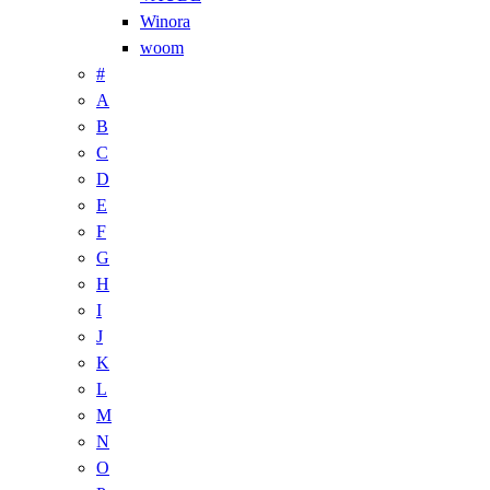
Winora
woom
#
A
B
C
D
E
F
G
H
I
J
K
L
M
N
O