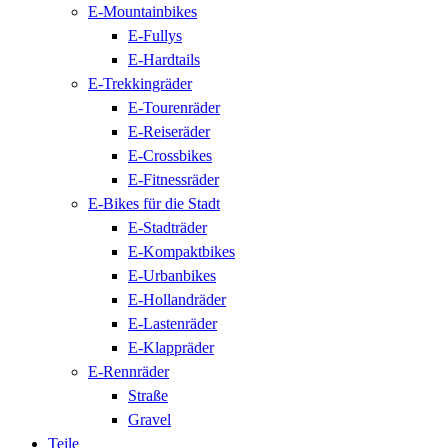
E-Mountainbikes
E-Fullys
E-Hardtails
E-Trekkingräder
E-Tourenräder
E-Reiseräder
E-Crossbikes
E-Fitnessräder
E-Bikes für die Stadt
E-Stadträder
E-Kompaktbikes
E-Urbanbikes
E-Hollandräder
E-Lastenräder
E-Klappräder
E-Rennräder
Straße
Gravel
Teile