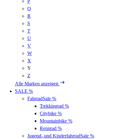
P
Q
R
S
T
U
V
W
X
Y
Z
Alle Marken anzeigen
SALE %
Fahrrad
Sale %
Trekkingrad
%
Citybike
%
Mountainbike
%
Rennrad
%
Jugend- und Kinderfahrrad
Sale %