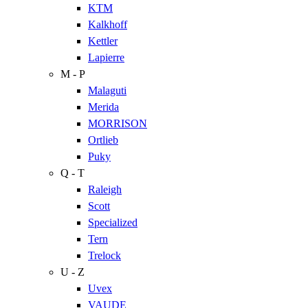
KTM
Kalkhoff
Kettler
Lapierre
M - P
Malaguti
Merida
MORRISON
Ortlieb
Puky
Q - T
Raleigh
Scott
Specialized
Tern
Trelock
U - Z
Uvex
VAUDE