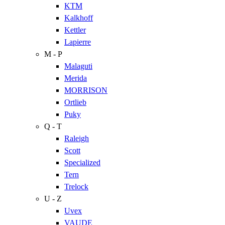
KTM
Kalkhoff
Kettler
Lapierre
M - P
Malaguti
Merida
MORRISON
Ortlieb
Puky
Q - T
Raleigh
Scott
Specialized
Tern
Trelock
U - Z
Uvex
VAUDE