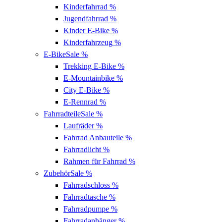
Kinderfahrrad
%
Jugendfahrrad
%
Kinder E-Bike
%
Kinderfahrzeug
%
E-Bike
Sale %
Trekking E-Bike
%
E-Mountainbike
%
City E-Bike
%
E-Rennrad
%
Fahrradteile
Sale %
Laufräder
%
Fahrrad Anbauteile
%
Fahrradlicht
%
Rahmen für Fahrrad
%
Zubehör
Sale %
Fahrradschloss
%
Fahrradtasche
%
Fahrradpumpe
%
Fahrradanhänger
%