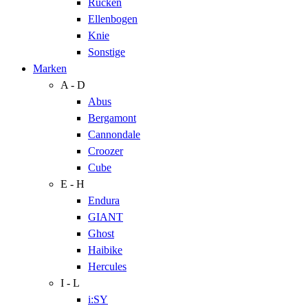
Rücken
Ellenbogen
Knie
Sonstige
Marken
A - D
Abus
Bergamont
Cannondale
Croozer
Cube
E - H
Endura
GIANT
Ghost
Haibike
Hercules
I - L
i:SY