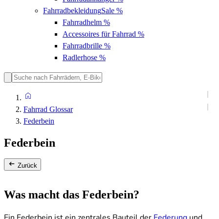
Fahrradbekleidung
Sale %
Fahrradhelm
%
Accessoires für Fahrrad
%
Fahrradbrille
%
Radlerhose
%
Fahrrad Glossar
Federbein
Federbein
Zurück
Was macht das Federbein?
Ein Federbein ist ein zentrales Bauteil der
Federung
und