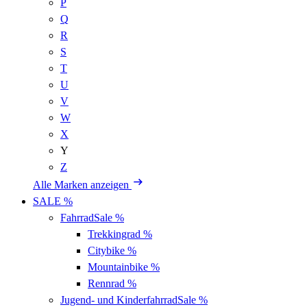
P
Q
R
S
T
U
V
W
X
Y
Z
Alle Marken anzeigen
SALE %
Fahrrad
Sale %
Trekkingrad
%
Citybike
%
Mountainbike
%
Rennrad
%
Jugend- und Kinderfahrrad
Sale %