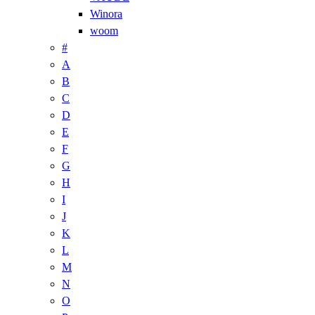
Winora
woom
#
A
B
C
D
E
F
G
H
I
J
K
L
M
N
O