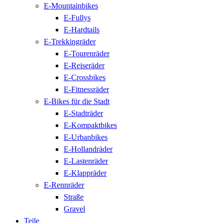
E-Mountainbikes
E-Fullys
E-Hardtails
E-Trekkingräder
E-Tourenräder
E-Reiseräder
E-Crossbikes
E-Fitnessräder
E-Bikes für die Stadt
E-Stadträder
E-Kompaktbikes
E-Urbanbikes
E-Hollandräder
E-Lastenräder
E-Klappräder
E-Rennräder
Straße
Gravel
Teile