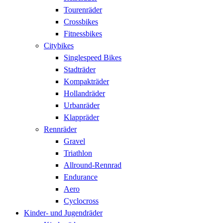
Tourenräder
Crossbikes
Fitnessbikes
Citybikes
Singlespeed Bikes
Stadträder
Kompakträder
Hollandräder
Urbanräder
Klappräder
Rennräder
Gravel
Triathlon
Allround-Rennrad
Endurance
Aero
Cyclocross
Kinder- und Jugendräder