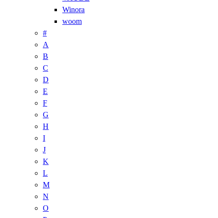
Winora
woom
#
A
B
C
D
E
F
G
H
I
J
K
L
M
N
O