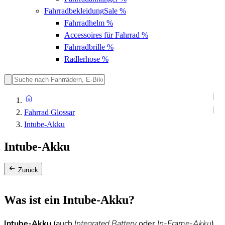
Fahrradbekleidung
Sale %
Fahrradhelm
%
Accessoires für Fahrrad
%
Fahrradbrille
%
Radlerhose
%
Fahrrad Glossar
Intube-Akku
Intube-Akku
Zurück
Was ist ein Intube-Akku?
Intube-Akku
(auch
Integrated Battery
oder
In-Frame-Akku
)