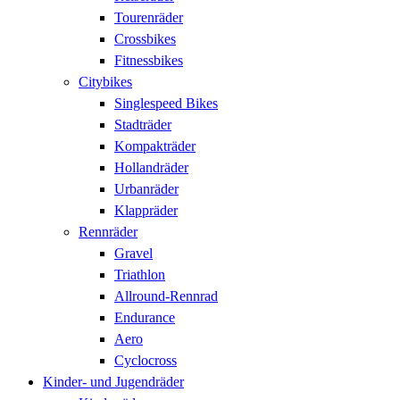
Tourenräder
Crossbikes
Fitnessbikes
Citybikes
Singlespeed Bikes
Stadträder
Kompakträder
Hollandräder
Urbanräder
Klappräder
Rennräder
Gravel
Triathlon
Allround-Rennrad
Endurance
Aero
Cyclocross
Kinder- und Jugendräder