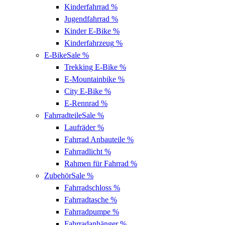
Kinderfahrrad
%
Jugendfahrrad
%
Kinder E-Bike
%
Kinderfahrzeug
%
E-Bike
Sale %
Trekking E-Bike
%
E-Mountainbike
%
City E-Bike
%
E-Rennrad
%
Fahrradteile
Sale %
Laufräder
%
Fahrrad Anbauteile
%
Fahrradlicht
%
Rahmen für Fahrrad
%
Zubehör
Sale %
Fahrradschloss
%
Fahrradtasche
%
Fahrradpumpe
%
Fahrradanhänger
%