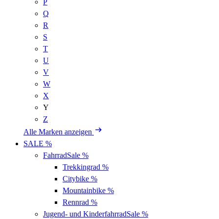
P
Q
R
S
T
U
V
W
X
Y
Z
Alle Marken anzeigen
SALE %
Fahrrad
Sale %
Trekkingrad
%
Citybike
%
Mountainbike
%
Rennrad
%
Jugend- und Kinderfahrrad
Sale %