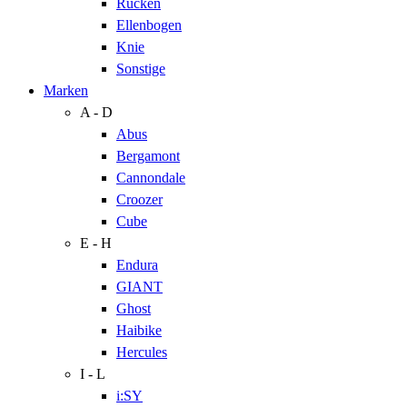
Rücken
Ellenbogen
Knie
Sonstige
Marken
A - D
Abus
Bergamont
Cannondale
Croozer
Cube
E - H
Endura
GIANT
Ghost
Haibike
Hercules
I - L
i:SY