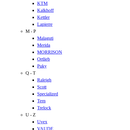
KTM
Kalkhoff
Kettler
Lapierre
M - P
Malaguti
Merida
MORRISON
Ortlieb
Puky
Q - T
Raleigh
Scott
Specialized
Tern
Trelock
U - Z
Uvex
VAUDE