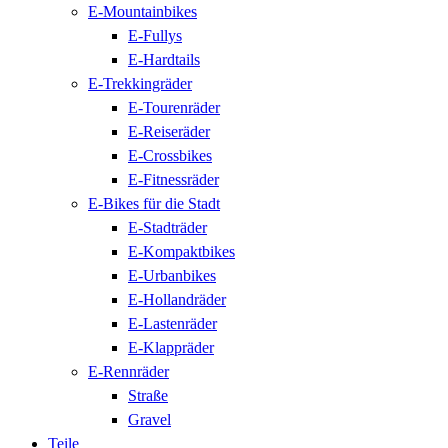
E-Mountainbikes
E-Fullys
E-Hardtails
E-Trekkingräder
E-Tourenräder
E-Reiseräder
E-Crossbikes
E-Fitnessräder
E-Bikes für die Stadt
E-Stadträder
E-Kompaktbikes
E-Urbanbikes
E-Hollandräder
E-Lastenräder
E-Klappräder
E-Rennräder
Straße
Gravel
Teile