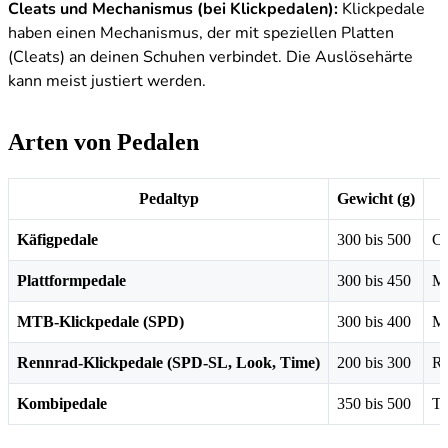
Cleats und Mechanismus (bei Klickpedalen):
Klickpedale
haben einen Mechanismus, der mit speziellen Platten
(Cleats) an deinen Schuhen verbindet. Die Auslösehärte
kann meist justiert werden.
Arten von Pedalen
Pedaltyp
Gewicht (g)
Käfigpedale
300 bis 500
Ci
Plattformpedale
300 bis 450
MT
MTB-Klickpedale (SPD)
300 bis 400
Mo
Rennrad-Klickpedale (SPD-SL, Look, Time)
200 bis 300
Re
Kombipedale
350 bis 500
To