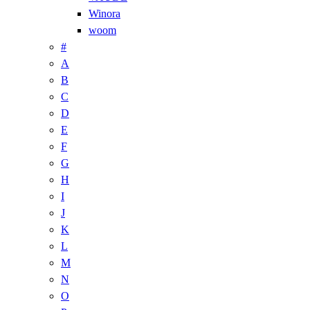
Winora
woom
#
A
B
C
D
E
F
G
H
I
J
K
L
M
N
O