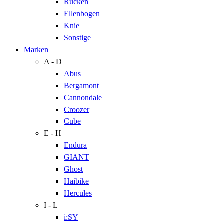
Rücken
Ellenbogen
Knie
Sonstige
Marken
A - D
Abus
Bergamont
Cannondale
Croozer
Cube
E - H
Endura
GIANT
Ghost
Haibike
Hercules
I - L
i:SY