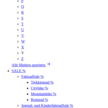
P
Q
R
S
T
U
V
W
X
Y
Z
Alle Marken anzeigen
SALE %
Fahrrad
Sale %
Trekkingrad
%
Citybike
%
Mountainbike
%
Rennrad
%
Jugend- und Kinderfahrrad
Sale %