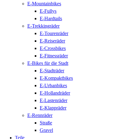
E-Mountainbikes
E-Fullys
E-Hardtails
E-Trekkingräder
E-Tourenräder
E-Reiseräder
E-Crossbikes
E-Fitnessräder
E-Bikes für die Stadt
E-Stadträder
E-Kompaktbikes
E-Urbanbikes
E-Hollandräder
E-Lastenräder
E-Klappräder
E-Rennräder
Straße
Gravel
Teile