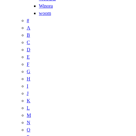
Winora
woom
#
A
B
C
D
E
F
G
H
I
J
K
L
M
N
O