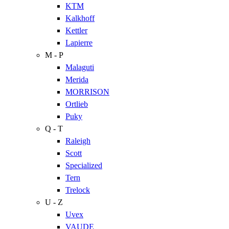
KTM
Kalkhoff
Kettler
Lapierre
M - P
Malaguti
Merida
MORRISON
Ortlieb
Puky
Q - T
Raleigh
Scott
Specialized
Tern
Trelock
U - Z
Uvex
VAUDE