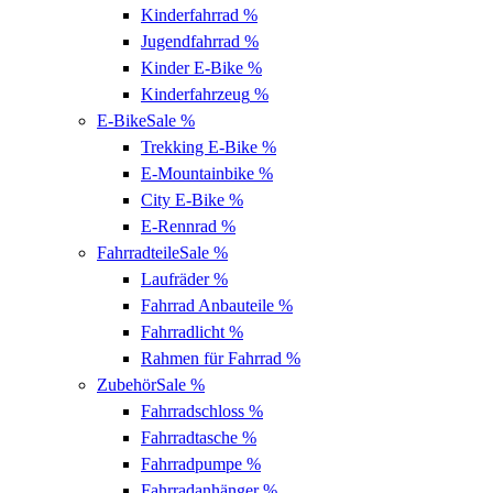
Kinderfahrrad
%
Jugendfahrrad
%
Kinder E-Bike
%
Kinderfahrzeug
%
E-Bike
Sale %
Trekking E-Bike
%
E-Mountainbike
%
City E-Bike
%
E-Rennrad
%
Fahrradteile
Sale %
Laufräder
%
Fahrrad Anbauteile
%
Fahrradlicht
%
Rahmen für Fahrrad
%
Zubehör
Sale %
Fahrradschloss
%
Fahrradtasche
%
Fahrradpumpe
%
Fahrradanhänger
%