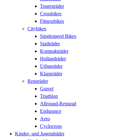
Tourenräder
Crossbikes
Fitnessbikes
Citybikes
Singlespeed Bikes
Stadträder
Kompakträder
Hollandräder
Urbanräder
Klappräder
Rennräder
Gravel
Triathlon
Allround-Rennrad
Endurance
Aero
Cyclocross
Kinder- und Jugendräder