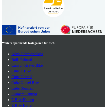
Weitere spannende Kategorien für dich
Abus Fahrradschloss
Bulls Fahrrad
Canyon Gravel Bike
Cube E Bike
Cube Fahrrad
Cube Gravel Bike
Cube Rennrad
Diamant Fahrrad
E Bike Damen
E Bike Herren