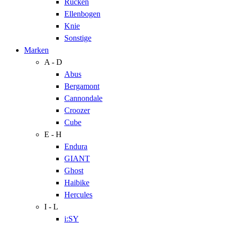
Rücken
Ellenbogen
Knie
Sonstige
Marken
A - D
Abus
Bergamont
Cannondale
Croozer
Cube
E - H
Endura
GIANT
Ghost
Haibike
Hercules
I - L
i:SY