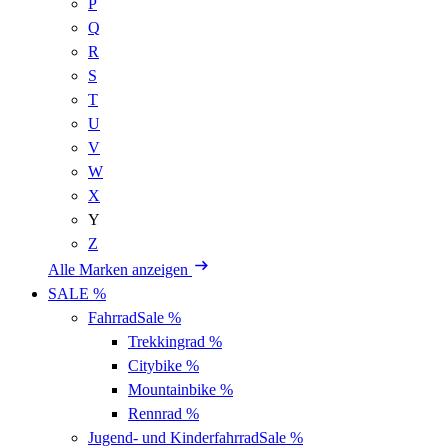
P
Q
R
S
T
U
V
W
X
Y
Z
Alle Marken anzeigen
SALE %
Fahrrad
Sale %
Trekkingrad
%
Citybike
%
Mountainbike
%
Rennrad
%
Jugend- und Kinderfahrrad
Sale %