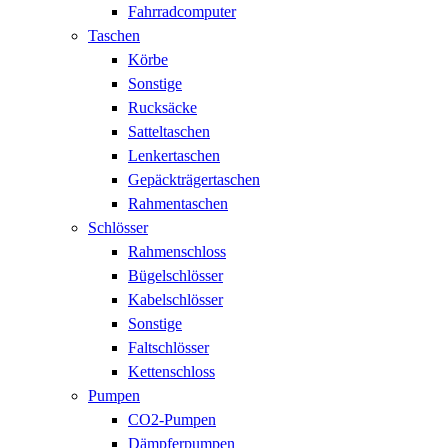
Fahrradcomputer
Taschen
Körbe
Sonstige
Rucksäcke
Satteltaschen
Lenkertaschen
Gepäckträgertaschen
Rahmentaschen
Schlösser
Rahmenschloss
Bügelschlösser
Kabelschlösser
Sonstige
Faltschlösser
Kettenschloss
Pumpen
CO2-Pumpen
Dämpferpumpen