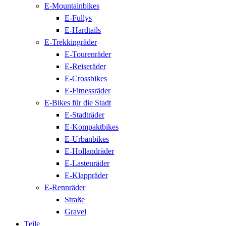
E-Mountainbikes
E-Fullys
E-Hardtails
E-Trekkingräder
E-Tourenräder
E-Reiseräder
E-Crossbikes
E-Fitnessräder
E-Bikes für die Stadt
E-Stadträder
E-Kompaktbikes
E-Urbanbikes
E-Hollandräder
E-Lastenräder
E-Klappräder
E-Rennräder
Straße
Gravel
Teile