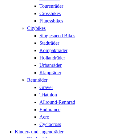
Tourenräder
Crossbikes
Fitnessbikes
Citybikes
Singlespeed Bikes
Stadträder
Kompakträder
Hollandräder
Urbanräder
Klappräder
Rennräder
Gravel
Triathlon
Allround-Rennrad
Endurance
Aero
Cyclocross
Kinder- und Jugendräder