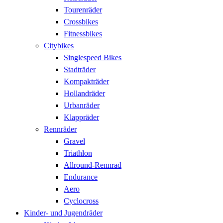
Tourenräder
Crossbikes
Fitnessbikes
Citybikes
Singlespeed Bikes
Stadträder
Kompakträder
Hollandräder
Urbanräder
Klappräder
Rennräder
Gravel
Triathlon
Allround-Rennrad
Endurance
Aero
Cyclocross
Kinder- und Jugendräder