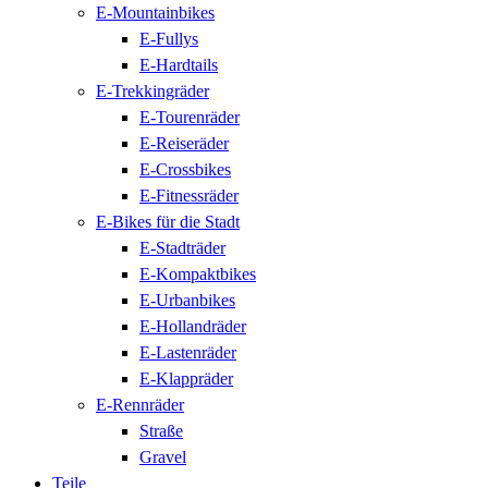
E-Mountainbikes
E-Fullys
E-Hardtails
E-Trekkingräder
E-Tourenräder
E-Reiseräder
E-Crossbikes
E-Fitnessräder
E-Bikes für die Stadt
E-Stadträder
E-Kompaktbikes
E-Urbanbikes
E-Hollandräder
E-Lastenräder
E-Klappräder
E-Rennräder
Straße
Gravel
Teile