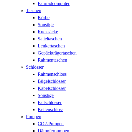
Fahrradcomputer
Taschen
Körbe
Sonstige
Rucksäcke
Satteltaschen
Lenkertaschen
Gepäckträgertaschen
Rahmentaschen
Schlösser
Rahmenschloss
Bügelschlösser
Kabelschlösser
Sonstige
Faltschlösser
Kettenschloss
Pumpen
CO2-Pumpen
Dämpferpumpen