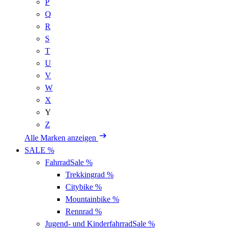
P
Q
R
S
T
U
V
W
X
Y
Z
Alle Marken anzeigen
SALE %
Fahrrad
Sale %
Trekkingrad
%
Citybike
%
Mountainbike
%
Rennrad
%
Jugend- und Kinderfahrrad
Sale %