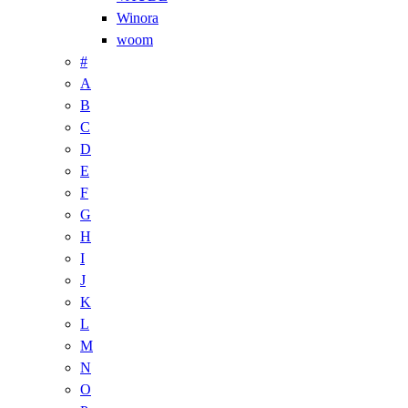
Winora
woom
#
A
B
C
D
E
F
G
H
I
J
K
L
M
N
O