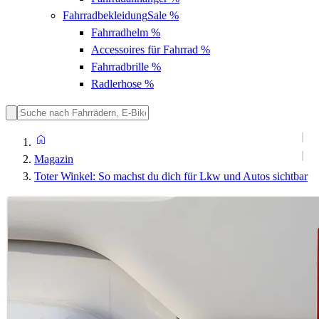
Fahrradbekleidung
Sale %
Fahrradhelm
%
Accessoires für Fahrrad
%
Fahrradbrille
%
Radlerhose
%
Magazin
Toter Winkel: So machst du dich für Lkw und Autos sichtbar