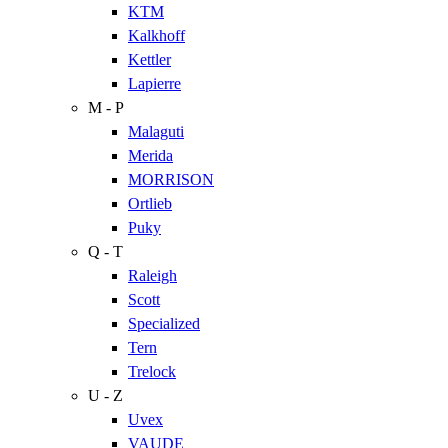
KTM
Kalkhoff
Kettler
Lapierre
M - P
Malaguti
Merida
MORRISON
Ortlieb
Puky
Q - T
Raleigh
Scott
Specialized
Tern
Trelock
U - Z
Uvex
VAUDE