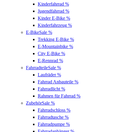
Kinderfahrrad
%
Jugendfahrrad
%
Kinder E-Bike
%
Kinderfahrzeug
%
E-Bike
Sale %
Trekking E-Bike
%
E-Mountainbike
%
City E-Bike
%
E-Rennrad
%
Fahrradteile
Sale %
Laufräder
%
Fahrrad Anbauteile
%
Fahrradlicht
%
Rahmen für Fahrrad
%
Zubehör
Sale %
Fahrradschloss
%
Fahrradtasche
%
Fahrradpumpe
%
Fahrradanhänger
%