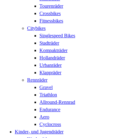
Tourenräder
Crossbikes
Fitnessbikes
Citybikes
Singlespeed Bikes
Stadträder
Kompakträder
Hollandräder
Urbanräder
Klappräder
Rennräder
Gravel
Triathlon
Allround-Rennrad
Endurance
Aero
Cyclocross
Kinder- und Jugendräder