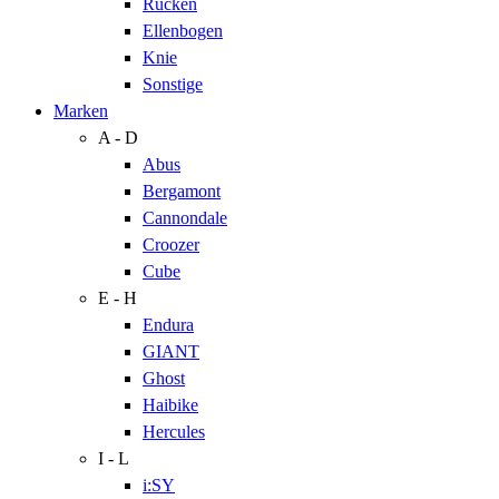
Rücken
Ellenbogen
Knie
Sonstige
Marken
A - D
Abus
Bergamont
Cannondale
Croozer
Cube
E - H
Endura
GIANT
Ghost
Haibike
Hercules
I - L
i:SY