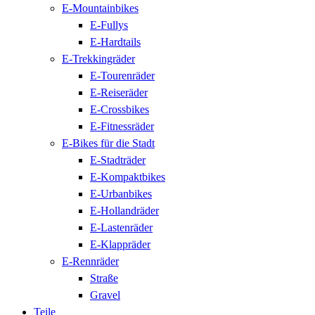
E-Mountainbikes
E-Fullys
E-Hardtails
E-Trekkingräder
E-Tourenräder
E-Reiseräder
E-Crossbikes
E-Fitnessräder
E-Bikes für die Stadt
E-Stadträder
E-Kompaktbikes
E-Urbanbikes
E-Hollandräder
E-Lastenräder
E-Klappräder
E-Rennräder
Straße
Gravel
Teile