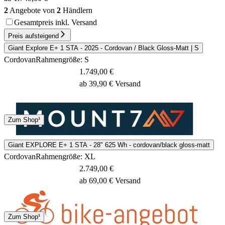
2
Angebote von
2
Händlern
Gesamtpreis inkl. Versand
Preis aufsteigend
Giant Explore E+ 1 STA - 2025 - Cordovan / Black Gloss-Matt | S
Cordovan
Rahmengröße: S
1.749,00 €
ab 39,90 € Versand
Spedition
Zum Shop¹
2 - 4 Tage
Giant EXPLORE E+ 1 STA - 28" 625 Wh - cordovan/black gloss-matt
Cordovan
Rahmengröße: XL
2.749,00 €
ab 69,00 € Versand
Spedition
Zum Shop¹