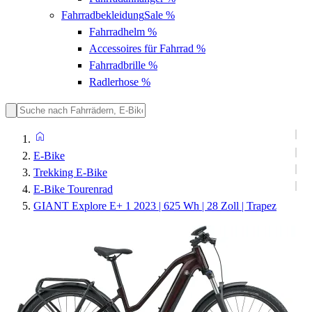
Fahrradbekleidung
Sale %
Fahrradhelm
%
Accessoires für Fahrrad
%
Fahrradbrille
%
Radlerhose
%
E-Bike
Trekking E-Bike
E-Bike Tourenrad
GIANT Explore E+ 1 2023 | 625 Wh | 28 Zoll | Trapez