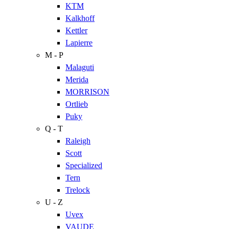
KTM
Kalkhoff
Kettler
Lapierre
M - P
Malaguti
Merida
MORRISON
Ortlieb
Puky
Q - T
Raleigh
Scott
Specialized
Tern
Trelock
U - Z
Uvex
VAUDE