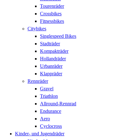
Tourenräder
Crossbikes
Fitnessbikes
Citybikes
Singlespeed Bikes
Stadträder
Kompakträder
Hollandräder
Urbanräder
Klappräder
Rennräder
Gravel
Triathlon
Allround-Rennrad
Endurance
Aero
Cyclocross
Kinder- und Jugendräder