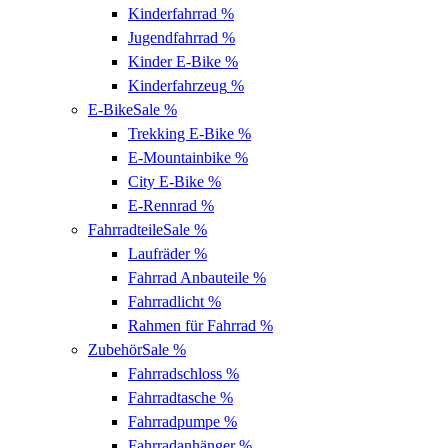
Kinderfahrrad
%
Jugendfahrrad
%
Kinder E-Bike
%
Kinderfahrzeug
%
E-Bike
Sale %
Trekking E-Bike
%
E-Mountainbike
%
City E-Bike
%
E-Rennrad
%
Fahrradteile
Sale %
Laufräder
%
Fahrrad Anbauteile
%
Fahrradlicht
%
Rahmen für Fahrrad
%
Zubehör
Sale %
Fahrradschloss
%
Fahrradtasche
%
Fahrradpumpe
%
Fahrradanhänger
%