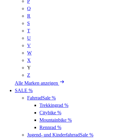
P
Q
R
S
T
U
V
W
X
Y
Z
Alle Marken anzeigen
SALE %
Fahrrad
Sale %
Trekkingrad
%
Citybike
%
Mountainbike
%
Rennrad
%
Jugend- und Kinderfahrrad
Sale %