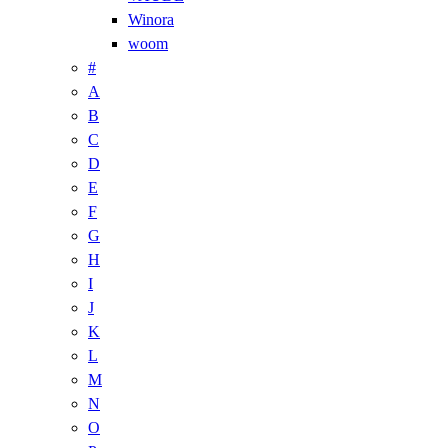
Winora
woom
#
A
B
C
D
E
F
G
H
I
J
K
L
M
N
O