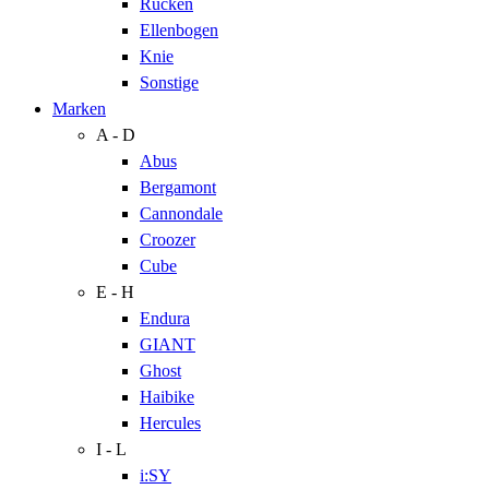
Rücken
Ellenbogen
Knie
Sonstige
Marken
A - D
Abus
Bergamont
Cannondale
Croozer
Cube
E - H
Endura
GIANT
Ghost
Haibike
Hercules
I - L
i:SY