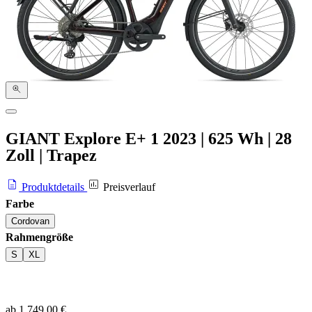
GIANT Explore E+ 1
2023
|
625 Wh
|
28
Zoll
|
Trapez
Produktdetails
Preisverlauf
Farbe
Cordovan
Rahmengröße
S
XL
ab 1.749,00 €