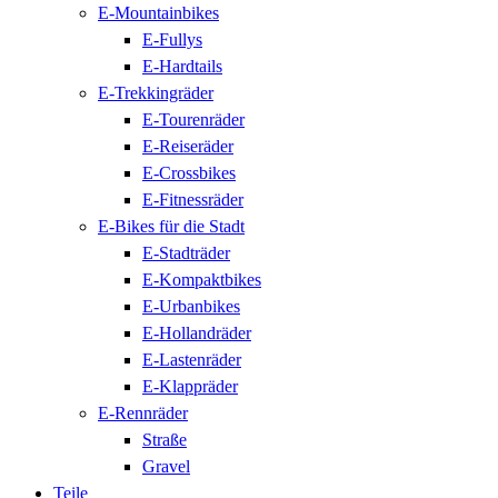
E-Mountainbikes
E-Fullys
E-Hardtails
E-Trekkingräder
E-Tourenräder
E-Reiseräder
E-Crossbikes
E-Fitnessräder
E-Bikes für die Stadt
E-Stadträder
E-Kompaktbikes
E-Urbanbikes
E-Hollandräder
E-Lastenräder
E-Klappräder
E-Rennräder
Straße
Gravel
Teile