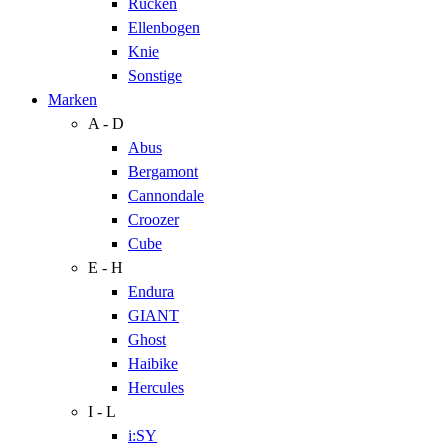
Rücken
Ellenbogen
Knie
Sonstige
Marken
A - D
Abus
Bergamont
Cannondale
Croozer
Cube
E - H
Endura
GIANT
Ghost
Haibike
Hercules
I - L
i:SY