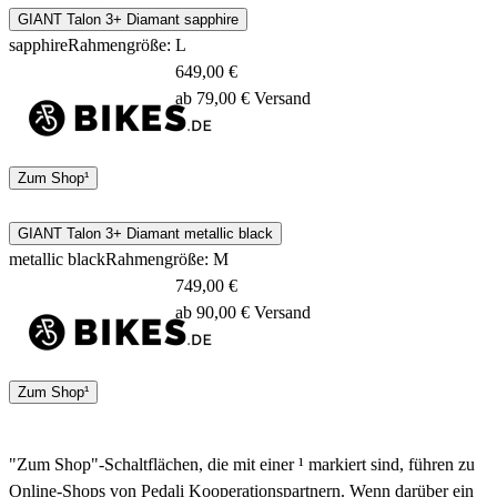
GIANT Talon 3+ Diamant sapphire
sapphire
Rahmengröße: L
649,00 €
ab 79,00 € Versand
4 - 7 Tage
Zum Shop¹
GIANT Talon 3+ Diamant metallic black
metallic black
Rahmengröße: M
749,00 €
ab 90,00 € Versand
4 - 7 Tage
Zum Shop¹
"Zum Shop"-Schaltflächen, die mit einer ¹ markiert sind, führen zu
Online-Shops von Pedali Kooperationspartnern. Wenn darüber ein