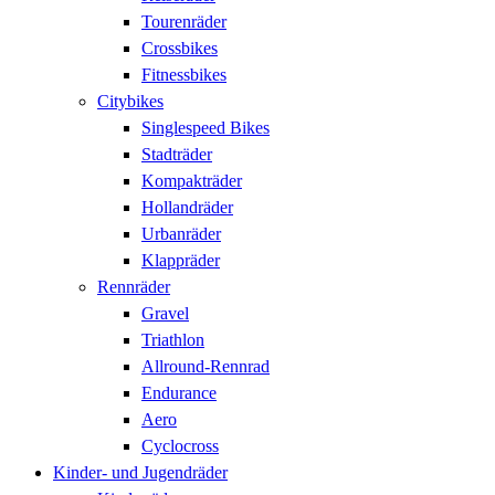
Tourenräder
Crossbikes
Fitnessbikes
Citybikes
Singlespeed Bikes
Stadträder
Kompakträder
Hollandräder
Urbanräder
Klappräder
Rennräder
Gravel
Triathlon
Allround-Rennrad
Endurance
Aero
Cyclocross
Kinder- und Jugendräder