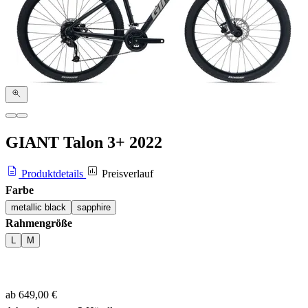
GIANT Talon 3+
2022
Produktdetails
Preisverlauf
Farbe
metallic black
sapphire
Rahmengröße
L
M
ab 649,00 €