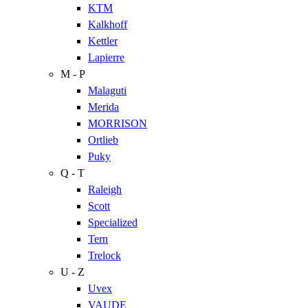
KTM
Kalkhoff
Kettler
Lapierre
M - P
Malaguti
Merida
MORRISON
Ortlieb
Puky
Q - T
Raleigh
Scott
Specialized
Tern
Trelock
U - Z
Uvex
VAUDE