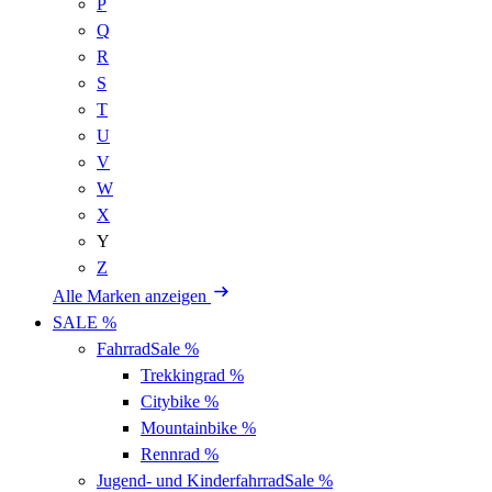
P
Q
R
S
T
U
V
W
X
Y
Z
Alle Marken anzeigen
SALE %
Fahrrad
Sale %
Trekkingrad
%
Citybike
%
Mountainbike
%
Rennrad
%
Jugend- und Kinderfahrrad
Sale %