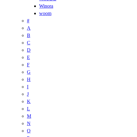
Winora
woom
#
A
B
C
D
E
F
G
H
I
J
K
L
M
N
O