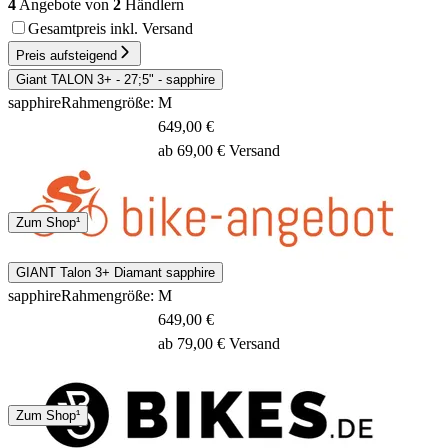
4
Angebote von
2
Händlern
Gesamtpreis inkl. Versand
Preis aufsteigend
Giant TALON 3+ - 27;5" - sapphire
sapphire
Rahmengröße: M
649,00 €
ab 69,00 € Versand
Spedition
Zum Shop¹
3 - 5 Tage
GIANT Talon 3+ Diamant sapphire
sapphire
Rahmengröße: M
649,00 €
ab 79,00 € Versand
4 - 7 Tage
Zum Shop¹