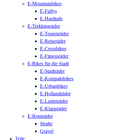
E-Mountainbikes
E-Fullys
E-Hardtails
E-Trekkingräder
E-Tourenräder
E-Reiseräder
E-Crossbikes
E-Fitnessräder
E-Bikes für die Stadt
E-Stadträder
E-Kompaktbikes
E-Urbanbikes
E-Hollandräder
E-Lastenräder
E-Klappräder
E-Rennräder
Straße
Gravel
Teile