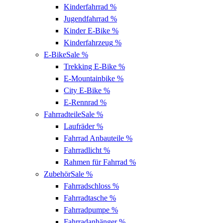
Kinderfahrrad
%
Jugendfahrrad
%
Kinder E-Bike
%
Kinderfahrzeug
%
E-Bike
Sale %
Trekking E-Bike
%
E-Mountainbike
%
City E-Bike
%
E-Rennrad
%
Fahrradteile
Sale %
Laufräder
%
Fahrrad Anbauteile
%
Fahrradlicht
%
Rahmen für Fahrrad
%
Zubehör
Sale %
Fahrradschloss
%
Fahrradtasche
%
Fahrradpumpe
%
Fahrradanhänger
%