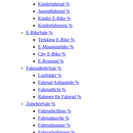
Kinderfahrrad
%
Jugendfahrrad
%
Kinder E-Bike
%
Kinderfahrzeug
%
E-Bike
Sale %
Trekking E-Bike
%
E-Mountainbike
%
City E-Bike
%
E-Rennrad
%
Fahrradteile
Sale %
Laufräder
%
Fahrrad Anbauteile
%
Fahrradlicht
%
Rahmen für Fahrrad
%
Zubehör
Sale %
Fahrradschloss
%
Fahrradtasche
%
Fahrradpumpe
%
Fahrradanhänger
%