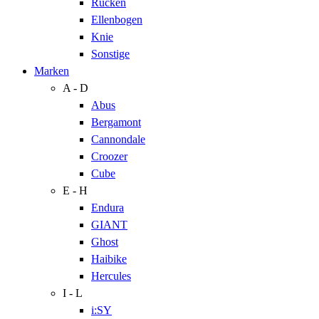
Rücken
Ellenbogen
Knie
Sonstige
Marken
A - D
Abus
Bergamont
Cannondale
Croozer
Cube
E - H
Endura
GIANT
Ghost
Haibike
Hercules
I - L
i:SY