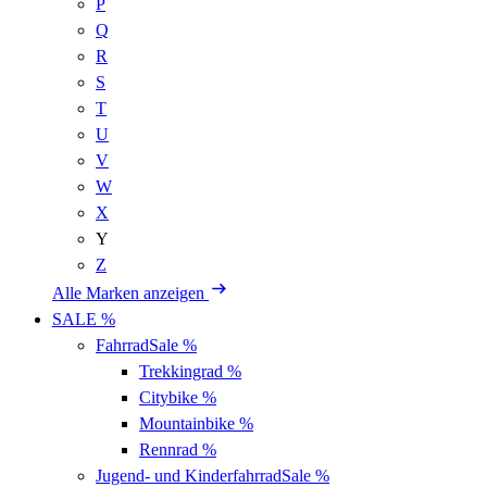
P
Q
R
S
T
U
V
W
X
Y
Z
Alle Marken anzeigen
SALE %
Fahrrad
Sale %
Trekkingrad
%
Citybike
%
Mountainbike
%
Rennrad
%
Jugend- und Kinderfahrrad
Sale %