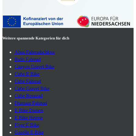
Weitere spannende Kategorien für dich
Abus Fahrradschloss
Bulls Fahrrad
Canyon Gravel Bike
Cube E Bike
Cube Fahrrad
Cube Gravel Bike
Cube Rennrad
Diamant Fahrrad
E Bike Damen
E Bike Herren
Flyer E Bike
Gazelle E Bike