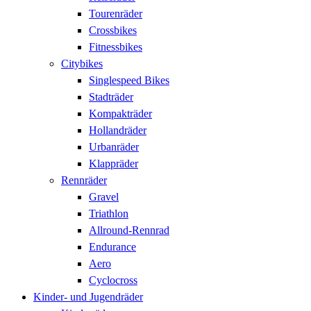
Tourenräder
Crossbikes
Fitnessbikes
Citybikes
Singlespeed Bikes
Stadträder
Kompakträder
Hollandräder
Urbanräder
Klappräder
Rennräder
Gravel
Triathlon
Allround-Rennrad
Endurance
Aero
Cyclocross
Kinder- und Jugendräder