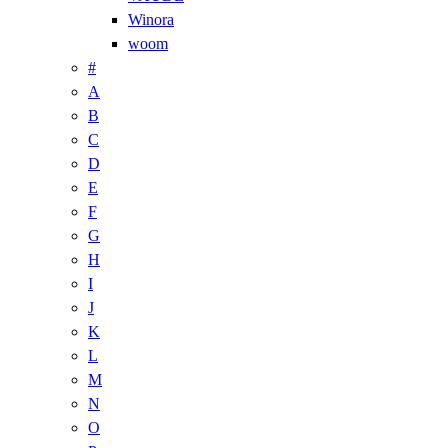
Winora
woom
#
A
B
C
D
E
F
G
H
I
J
K
L
M
N
O