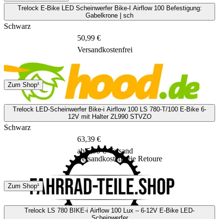
Trelock E-Bike LED Scheinwerfer Bike-I Airflow 100 Befestigung:
Gabelkrone | sch
Schwarz
50,99 €
Versandkostenfrei
2 - 4 Tage
Zum Shop¹
Trelock LED-Scheinwerfer Bike-i Airflow 100 LS 780-T/100 E-Bike 6-
12V mit Halter ZL990 STVZO
Schwarz
63,39 €
ab 5,90 € Versand
Versandkostenfreie Retoure
DHL
GLS
Zum Shop¹
3 - 5 Tage
Trelock LS 780 BIKE-i Airflow 100 Lux – 6-12V E-Bike LED-
Scheinwerfer