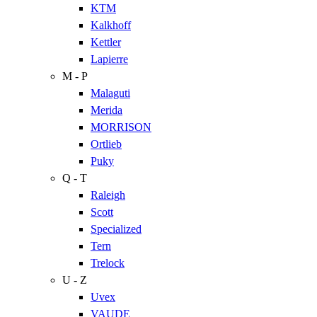
KTM
Kalkhoff
Kettler
Lapierre
M - P
Malaguti
Merida
MORRISON
Ortlieb
Puky
Q - T
Raleigh
Scott
Specialized
Tern
Trelock
U - Z
Uvex
VAUDE