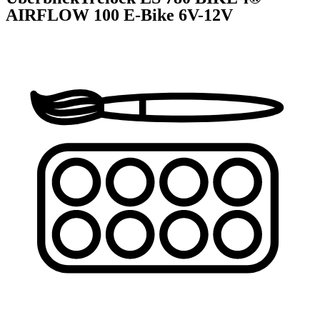
AIRFLOW 100 E-Bike 6V-12V