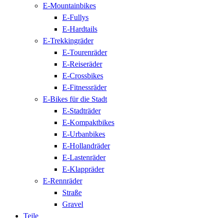
E-Mountainbikes
E-Fullys
E-Hardtails
E-Trekkingräder
E-Tourenräder
E-Reiseräder
E-Crossbikes
E-Fitnessräder
E-Bikes für die Stadt
E-Stadträder
E-Kompaktbikes
E-Urbanbikes
E-Hollandräder
E-Lastenräder
E-Klappräder
E-Rennräder
Straße
Gravel
Teile