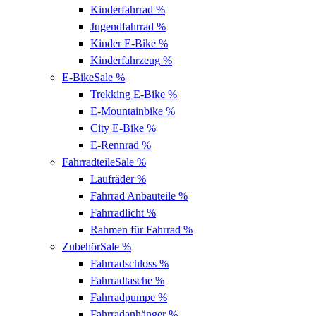
Kinderfahrrad
%
Jugendfahrrad
%
Kinder E-Bike
%
Kinderfahrzeug
%
E-Bike
Sale %
Trekking E-Bike
%
E-Mountainbike
%
City E-Bike
%
E-Rennrad
%
Fahrradteile
Sale %
Laufräder
%
Fahrrad Anbauteile
%
Fahrradlicht
%
Rahmen für Fahrrad
%
Zubehör
Sale %
Fahrradschloss
%
Fahrradtasche
%
Fahrradpumpe
%
Fahrradanhänger
%