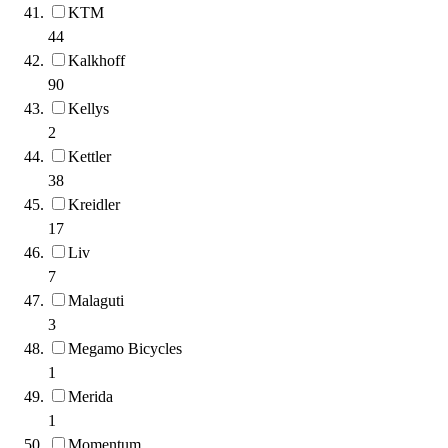
KTM
44
Kalkhoff
90
Kellys
2
Kettler
38
Kreidler
17
Liv
7
Malaguti
3
Megamo Bicycles
1
Merida
1
Momentum