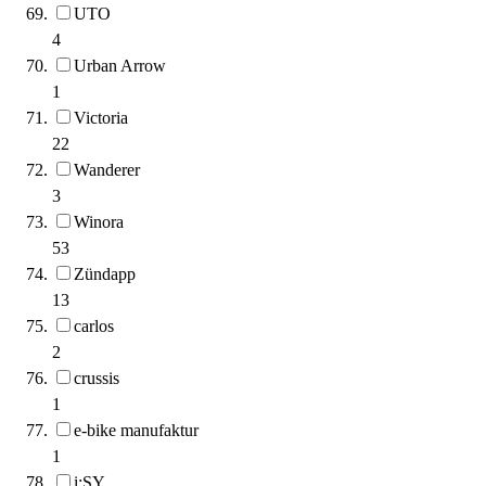
UTO
4
Urban Arrow
1
Victoria
22
Wanderer
3
Winora
53
Zündapp
13
carlos
2
crussis
1
e-bike manufaktur
1
i:SY