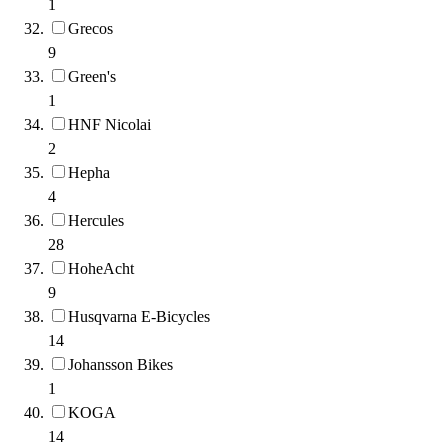
1
Grecos
9
Green's
1
HNF Nicolai
2
Hepha
4
Hercules
28
HoheAcht
9
Husqvarna E-Bicycles
14
Johansson Bikes
1
KOGA
14