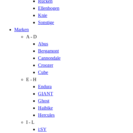
Rücken
Ellenbogen
Knie
Sonstige
Marken
A - D
Abus
Bergamont
Cannondale
Croozer
Cube
E - H
Endura
GIANT
Ghost
Haibike
Hercules
I - L
i:SY