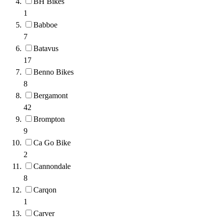
BH Bikes
1
Babboe
7
Batavus
17
Benno Bikes
8
Bergamont
42
Brompton
9
Ca Go Bike
2
Cannondale
8
Carqon
1
Carver