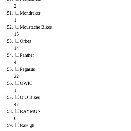
2
Mondraker
1
Moustache Bikes
15
Orbea
14
Panther
4
Pegasus
22
QWIC
1
QiO Bikes
47
RAYMON
6
Raleigh