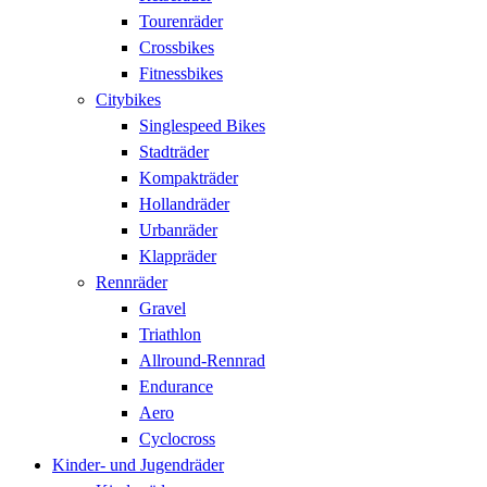
Tourenräder
Crossbikes
Fitnessbikes
Citybikes
Singlespeed Bikes
Stadträder
Kompakträder
Hollandräder
Urbanräder
Klappräder
Rennräder
Gravel
Triathlon
Allround-Rennrad
Endurance
Aero
Cyclocross
Kinder- und Jugendräder