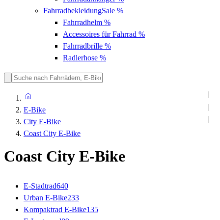
Fahrradbekleidung
Sale %
Fahrradhelm
%
Accessoires für Fahrrad
%
Fahrradbrille
%
Radlerhose
%
E-Bike
City E-Bike
Coast City E-Bike
Coast City E-Bike
E-Stadtrad
640
Urban E-Bike
233
Kompaktrad E-Bike
135