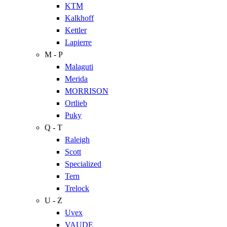
KTM
Kalkhoff
Kettler
Lapierre
M - P
Malaguti
Merida
MORRISON
Ortlieb
Puky
Q - T
Raleigh
Scott
Specialized
Tern
Trelock
U - Z
Uvex
VAUDE