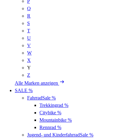
P
Q
R
S
T
U
V
W
X
Y
Z
Alle Marken anzeigen
SALE %
Fahrrad
Sale %
Trekkingrad
%
Citybike
%
Mountainbike
%
Rennrad
%
Jugend- und Kinderfahrrad
Sale %