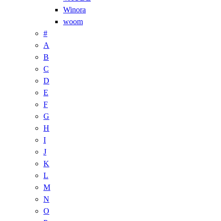
Winora
woom
#
A
B
C
D
E
F
G
H
I
J
K
L
M
N
O