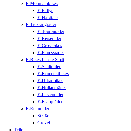
E-Mountainbikes
E-Fullys
E-Hardtails
E-Trekkingräder
E-Tourenräder
E-Reiseräder
E-Crossbikes
E-Fitnessräder
E-Bikes für die Stadt
E-Stadträder
E-Kompaktbikes
E-Urbanbikes
E-Hollandräder
E-Lastenräder
E-Klappräder
E-Rennräder
Straße
Gravel
Teile